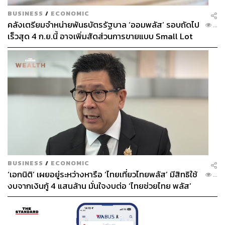
BUSINESS
/
ECONOMIC
คลังเตรียมจำหน่ายพันธบัตรรัฐบาล ‘ออมพลัส’ รอบถัดไป
...
เร็วสุด 4 ก.ย.นี้ อาจเพิ่มสัดส่วนการขายแบบ Small Lot
First มากขึ้น
BUSINESS
/
ECONOMIC
‘เอกนิติ’ เผยอยู่ระหว่างหารือ ‘ไทยเที่ยวไทยพลัส’ มีสิทธิใช้
...
งบจากเงินกู้ 4 แสนล้าน มั่นใจงบต่อ ‘ไทยช่วยไทย พลัส’
เฟส 2 มีเพียงพอ