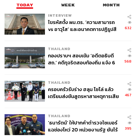
TODAY
WEEK
MONTH
INTERVIEW
ไขรหัสตั้ง ผบ.ตร. ‘ความสามารถ
632
vs อาวุโส’ และอนาคตการปฏิรูปสี
กากี กับ พล.ต.อ. เอก อังสนานนท์
THAILAND
กองปราบฯ สอบเข้ม ‘อดีตอธิบดี
568
สถ.’ คดีทุจริตสอบท้องถิ่น แจ้ง 6
ข้อหาหนัก จ่อชง ป.ป.ช. 12 ส.ค. นี้
THAILAND
ครอบครัวรับร่าง ฮลุน โซโล่ แล้ว
467
เตรียมส่งชันสูตรหาสาเหตุการเสีย
ชีวิต
THAILAND
‘ธนารัตน์’ ให้ปากคำตำรวจไซเบอร์
395
แฉช่องโหว่ 20 หน่วยงานรัฐ ยันไร้