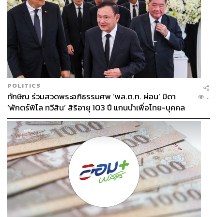
POLITICS
ทักษิณ ร่วมสวดพระอภิธรรมศพ ‘พล.ต.ท. ผ่อน’ บิดา
...
‘พักตร์พิไล ทวีสิน’ สิริอายุ 103 ปี แกนนำเพื่อไทย-บุคคล
หลากวงการร่วมอาลัย