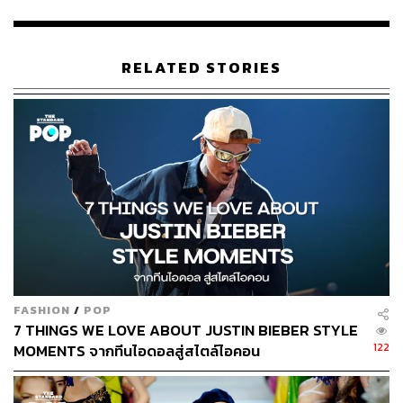
TAGS:
Met Gala
The Metropolitan Museum of Art
Met Gala 2024
พิพิธภัณฑ์
RELATED STORIES
213
ABOUT THE AUTHOR
เริ่มต้น เขมะเพ็ชร
FASHION
/
POP
กองบรรณาธิการคัลเจอร์ สำนักข่าว THE
7 THINGS WE LOVE ABOUT JUSTIN BIEBER STYLE
STANDARD
122
MOMENTS จากทีนไอดอลสู่สไตล์ไอคอน