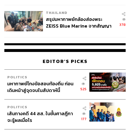
นัยทางการเมือง
THAILAND
สรุปมหากาพย์กล้องส่องพระ
378
ZEISS Blue Marine จากสัญญา
ผลิต 8.3 ล้าน สู่ข้อพิพาท ‘มา
เวลล์ฯ’ ฟ้อง ‘โทน บางแค’ ผิดนัด
จ่ายหนี้-แอบระบุแบรนด์
EDITOR'S PICKS
POLITICS
มหากาพย์โกงข้อสอบท้องถิ่น ก่อน
525
เดินหน้าสู่จุดจบในสัปดาห์นี้
POLITICS
เส้นทางคดี 44 สส. ในชั้นศาลฎีกา
177
จะรู้ผลเมื่อไร