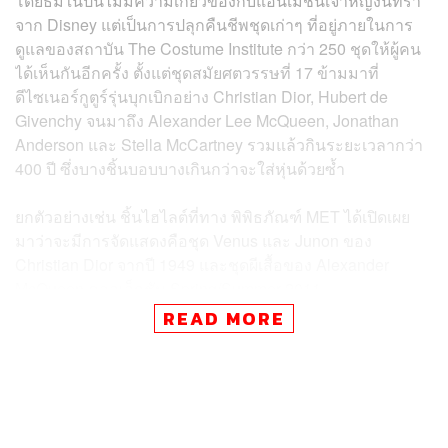
โดยธีมในปีนี้ไม่มีความเกี่ยวข้องกับแอนิเมชันเจ้าหญิงนิทรา
จาก Disney แต่เป็นการปลุกคืนชีพชุดเก่าๆ ที่อยู่ภายในการ
ดูแลของสถาบัน The Costume Institute กว่า 250 ชุดให้ผู้คน
ได้เห็นกันอีกครั้ง ตั้งแต่ชุดสมัยศตวรรษที่ 17 ข้ามมาที่
ดีไซเนอร์กูตูร์รุ่นบุกเบิกอย่าง Christian Dior, Hubert de
Givenchy จนมาถึง Alexander Lee McQueen, Jonathan
Anderson และ Stella McCartney รวมแล้วกินระยะเวลากว่า
400 ปี ซึ่งบางชิ้นบอบบางเกินกว่าจะใส่หุ่นด้วยซ้ำ
ยกตัวอย่างเช่น ชิ้นไฮไลต์ที่ทาง พิพิธภัณฑ์ MET ได้เปิดเผย
มาว่าจะมีการจัดแสดงคือชุด Venus และ Junon ของ
Christian Dior จากปี 1949 และชุดผีเสื้อของ Alexander
McQueen คอลเล็กชัน Spring/Summer 2011
READ MORE
ส่วนวิธีการที่จะเล่านั้น Andrew Bolton หัวหน้าของสถาบัน
The Costume Institute จะใช้เรื่องราวของธรรมชาติที่
สะท้อนวัฏจักรของการดับสลายและเกิดใหม่มาเป็นตัวเชื่อม
โดยจะแบ่ง 3 โซนหลัก ได้แก่ ผืนดิน ท้องฟ้า และท้องทะเล
โดยจะใช้เทคโนโลยีทั้งวิดีโอแอนิเมชัน คอมพิวเตอร์กราฟิก