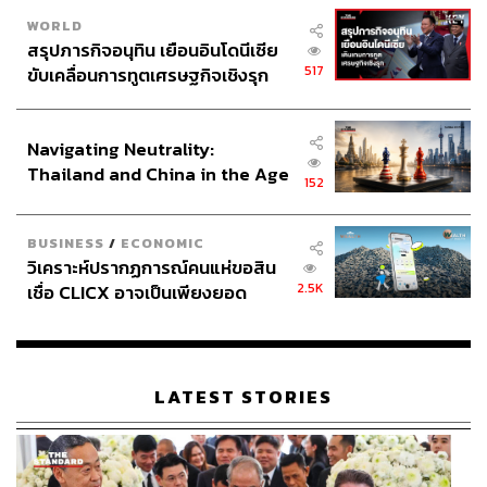
WORLD
สรุปภารกิจอนุทิน เยือนอินโดนีเซีย
517
ขับเคลื่อนการทูตเศรษฐกิจเชิงรุก
ประกาศหุ้นส่วนยุทธศาสตร์ไทย –
อินโดนีเซีย
Navigating Neutrality:
Thailand and China in the Age
152
of a New Global Order
BUSINESS
/
ECONOMIC
วิเคราะห์ปรากฏการณ์คนแห่ขอสิน
2.5K
เชื่อ CLICX อาจเป็นเพียงยอด
ภูเขาน้ำแข็ง ของปัญหาหนี้ครัว
เรือนไทยที่ถูกซุกไว้
LATEST STORIES