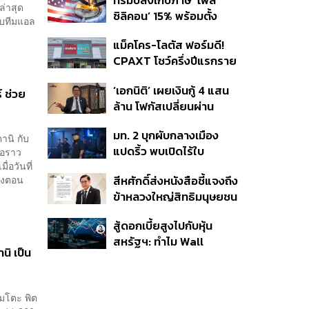
ทรัมป์สั่งเก็บภาษี ‘โพลี
ล่าสุด
ซิลิคอน’ 15% พร้อมตั้ง
ับทีมแอล
ราคาขั้นต่ำ ตัดกำลังจีน
แม็คโคร-โลตัส ฟอร์มดี!
CPAXT โชว์ครึ่งปีแรกราย
ได้ทะลุ 2.6 แสนล้าน เร่ง
‘เอกนิติ’ เผยเงินกู้ 4 แสน
ปรับโฉมสาขาใหม่ดันพื้นที่
์ ช่วย
ล้าน โฟกัสเปลี่ยนผ่าน
เช่าโต
พลังงาน ลุ้น ‘ไทยช่วยไทย
มท. 2 บุกผับกลางเมือง
พลัส’ เฟส 2 รอประเมิน
านิ กับ
แปดริ้ว พบเปิดไร้ใบ
ือราว
ความเหมาะสม
่อวันที่
อนุญาต-เด็กต่ำกว่า 20 ปี
สีหศักดิ์ส่งหนังสือชี้แจงถึง
ทางตอน
ใช้บริการ ฉี่ม่วง 32 ราย
ข้าหลวงใหญ่สิทธิมนุษยชน
จ่อปิด 5 ปี
กรณีรายงาน UN ‘คลาด
สู้ดอกเบี้ยสูงไปกับหุ้น
เคลื่อน-ไม่เป็นธรรม’
สหรัฐฯ: ทำไม Wall
นิ เป็น
Street ยังน่าลงทุนกว่าที่
คิด?
โมโตะ พิต