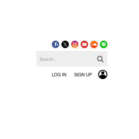
LOG IN
SIGN UP