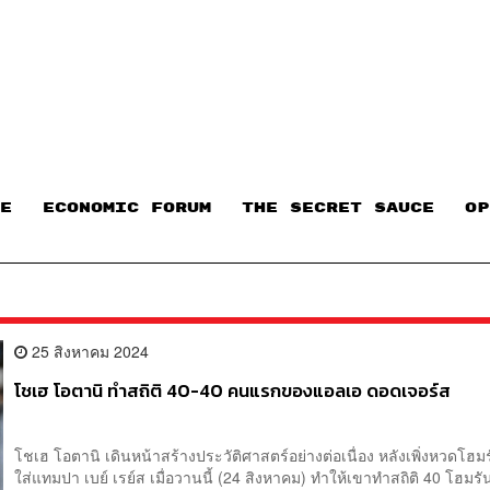
E
ECONOMIC FORUM
THE SECRET SAUCE​
OP
25 สิงหาคม 2024
โชเฮ โอตานิ ทำสถิติ 40-40 คนแรกของแอลเอ ดอดเจอร์ส
โชเฮ โอตานิ เดินหน้าสร้างประวัติศาสตร์อย่างต่อเนื่อง หลังเพิ่งหวดโฮมรั
ใส่แทมปา เบย์ เรย์ส เมื่อวานนี้ (24 สิงหาคม) ทำให้เขาทำสถิติ 40 โฮมรั