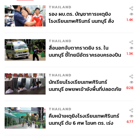
THAILAND
รอง ผบ.ตร. บัญชาการเหตุยิง
1.4K
โรงเรียนเทพศิรินทร์ นนทบุรี สั่ง
ค้นหา 2 รอบยืนยันไร้คนติดค้าง พบ
ศพปู่-ย่าที่บ้านพักผู้ก่อเหตุ
THAILAND
สื่อนอกจับตากราดยิง รร. ใน
1.3K
นนทบุรี ชี้ไทยมีอัตราครอบครองปืน
สูงในระดับต้นของภูมิภาค
THAILAND
นักเรียนโรงเรียนเทพศิรินทร์
828
นนทบุรี อพยพเข้ายังพื้นที่ปลอดภัย
ชั่วคราว หลังเหตุใช้อาวุธปืนภายใน
โรงเรียนคลี่คลาย
THAILAND
คืบหน้าเหตุยิงโรงเรียนเทพศิรินทร์
677
นนทบุรี ดับ 6 ศพ โฆษก ตร. เร่ง
สอบปมขโมยปืนปู่ก่อเหตุ