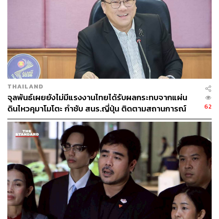
THAILAND
จุลพันธ์เผยยังไม่มีแรงงานไทยได้รับผลกระทบจากแผ่น
62
ดินไหวคุมาโมโตะ กำชับ สนร.ญี่ปุ่น ติดตามสถานการณ์
ใกล้ชิด