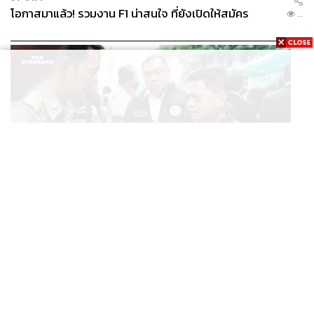
โอกาสมาแล้ว! รวมงาน F1 น่าสนใจ ที่ยังเปิดให้สมัคร
...
POLITICS
อธิบดีกรมการปกครอง สั่งฝ่ายปกครองทั่วประเทศ เฝ้า
...
ระวังเหตุรุนแรง คุมเข้มอาวุธปืน-ยาเสพติด