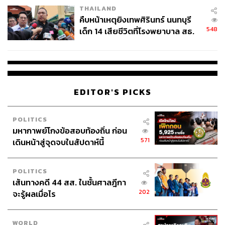
THAILAND
คืบหน้าเหตุยิงเทพศิรินทร์ นนทบุรี
548
เด็ก 14 เสียชีวิตที่โรงพยาบาล สธ.
ยืนยันครูเสียชีวิต 5 ราย เจ็บ 22
ราย
EDITOR'S PICKS
POLITICS
มหากาพย์โกงข้อสอบท้องถิ่น ก่อน
571
เดินหน้าสู่จุดจบในสัปดาห์นี้
POLITICS
เส้นทางคดี 44 สส. ในชั้นศาลฎีกา
202
จะรู้ผลเมื่อไร
WORLD