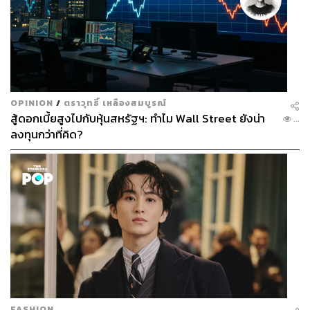
OPINION
/
ตราวุทธิ์ เหลืองสมบูรณ์
สู้ดอกเบี้ยสูงไปกับหุ้นสหรัฐฯ: ทำไม Wall Street ยังน่า
...
ลงทุนกว่าที่คิด?
FASHION