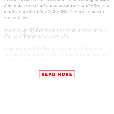
เสียหายต่ออาคารบ้านเรือนและถนนหนทาง แถมอิทธิพลของ
แผ่นดินไหวยังทำให้เกิดคลื่นสึนามิซัดเข้าชายฝั่งตามมาใน
หลายเมืองด้วย
รายงานระบุว่ามีผู้เสียชีวิตจากเหตุการณ์ดังกล่าวมากกว่า 70
ชีวิต และมีผู้ที่สูญหายกว่า 50 คนแล้ว
ล่าสุด ผู้เล่นทูเวย์ชื่อดังได้ร่วมกับทีมดอดเจอร์สยืนยันว่าจะ
บริจาคเงิน 1 ล้านดอลลาร์สหรัฐ ให้กับผู้ที่ได้รับผลกระทบจาก
แผ่นดินไหวครั้งใหญ่ที่ญี่ปุ่น
โดยโชเฮเกิดและเติบโตในจังหวัดอิวาเตะ ซึ่งอยู่ห่างจาก
READ MORE
ศูนย์กลางแผ่นดินไหวไปทางตะวันออกเฉียงเหนือประมาณ
720 กิโลเมตร
สำหรับ โชเฮ โอตานิ เพิ่งได้รับสัญญามูลค่ามหาศาลถึง 700
ล้านดอลลาร์สหรัฐ หรือราว 25,000 ล้านบาท จากการบรรลุ
ข้อตกลงเป็นระยะเวลา 10 ปีกับดอดเจอร์ส เมื่อช่วงต้นเดือน