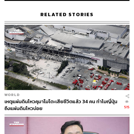
168
RELATED STORIES
ABOUT THE AUTHOR
สมศักดิ์ จันทวิชชประภา
โปรดิวเซอร์ คอลัมนิสต์ และบรรณาธิการ ผู้
หลงใหลในความตื่นเต้นของกีฬาและความ
สงบของการอ่านหนังสือเงียบๆ
WORLD
เหตุแผ่นดินไหวคุมาโมโตะเสียชีวิตแล้ว 34 คน ทำไมญี่ปุ่น
515
ถึงแผ่นดินไหวบ่อย