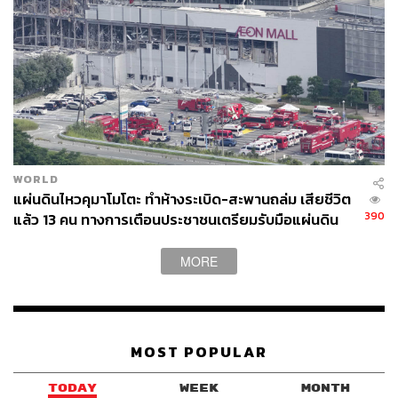
WORLD
แผ่นดินไหวคุมาโมโตะ ทำห้างระเบิด-สะพานถล่ม เสียชีวิต
390
แล้ว 13 คน ทางการเตือนประชาชนเตรียมรับมือแผ่นดิน
ไหวซ้ำ
MORE
MOST POPULAR
TODAY
WEEK
MONTH