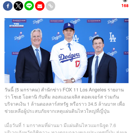
168
วันนี้ (5 มกราคม) สำนักข่าว FOX 11 Los Angeles รายงาน
ว่า โชเฮ โอตานิ กับทีม ลอสแอนเจลิส ดอดเจอร์ส ร่วมกัน
บริจาคเงิน 1 ล้านดอลลาร์สหรัฐ หรือราว 34.5 ล้านบาท เพื่อ
ช่วยเหลือผู้ประสบภัยจากเหตุแผ่นดินไหวใหญ่ที่ญี่ปุ่น
เมื่อวันที่ 1 มกราคมที่ผ่านมา มีแผ่นดินไหวแมกนิจูด 7.6
บริเวณจังหวัดอิชิคาวะ ทางตอนกลางของประเทศญี่ปุ่น ส่งผล