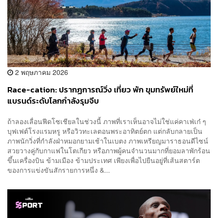
2 พฤษภาคม 2026
Race-cation: ปรากฏการณ์วิ่ง เที่ยว พัก ขุมทรัพย์ใหม่ที่
แบรนด์ระดับโลกกำลังรุมจีบ
ถ้าลองเลื่อนฟีดโซเชียลในช่วงนี้ ภาพที่เราเห็นอาจไม่ใช่แค่คาเฟ่เก๋ ๆ
บุฟเฟต์โรงแรมหรู หรือวิวทะเลตอนพระอาทิตย์ตก แต่กลับกลายเป็น
ภาพนักวิ่งที่กำลังฝ่าหมอกยามเช้าในเบตง ภาพเหรียญมาราธอนดีไซน์
สวยวางคู่กับกาแฟในโตเกียว หรือภาพผู้คนจำนวนมากที่ยอมลาพักร้อน
ขึ้นเครื่องบิน ข้ามเมือง ข้ามประเทศ เพียงเพื่อไปยืนอยู่ที่เส้นสตาร์ต
ของการแข่งขันสักรายการหนึ่ง &...