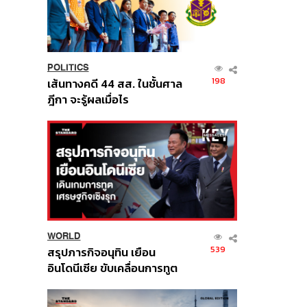
POLITICS
198
เส้นทางคดี 44 สส. ในชั้นศาล
ฎีกา จะรู้ผลเมื่อไร
WORLD
539
สรุปภารกิจอนุทิน เยือน
อินโดนีเซีย ขับเคลื่อนการทูต
เศรษฐกิจเชิงรุก ประกาศหุ้น
ส่วนยุทธศาสตร์ไทย –