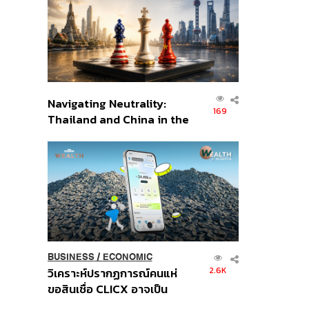
อินโดนีเซีย
Navigating Neutrality:
169
Thailand and China in the
Age of a New Global
Order
BUSINESS
/
ECONOMIC
2.6K
วิเคราะห์ปรากฏการณ์คนแห่
ขอสินเชื่อ CLICX อาจเป็น
เพียงยอดภูเขาน้ำแข็ง ของ