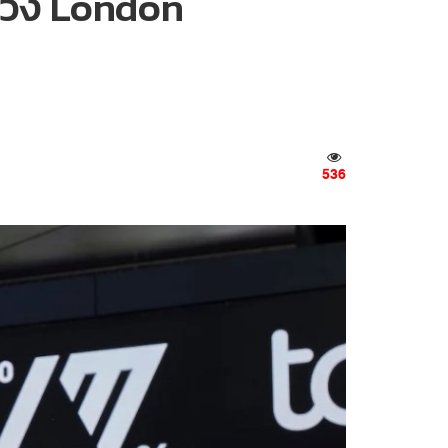
วิ่ง London
536