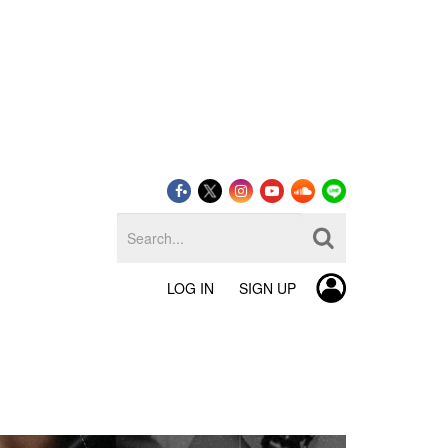
LOG IN
SIGN UP