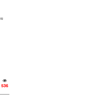
ดย
536