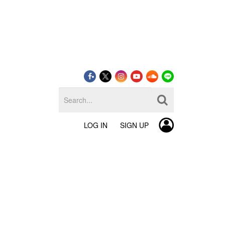
LOG IN
SIGN UP