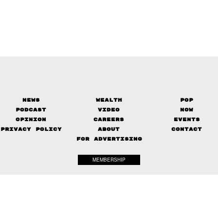
News
Wealth
Pop
Podcast
Video
Now
Opinion
Careers
Events
Privacy Policy
About
Contact
FOR ADVERTISING
MEMBERSHIP
© 2017-
2026
The Standard. All rights reserved.