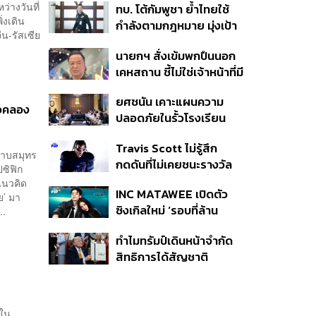
ว่างวันที่
ทบ. โต้กัมพูชา ย้ำไทยใช้
ครั้ง ตลอด 10 ปีที่ผ่านมา
่งเดิน
กำลังตามกฎหมาย มุ่งเป้า
น-รัสเซีย
หมายทางทหาร ชี้ความเสีย
นายกฯ สั่งเข้มพกปืนนอก
หายไทยไม่อาจลบด้วย
เคหสถาน ชี้ไม่ใช่เจ้าหน้าที่มี
ข้อมูลบิดเบือน
โทษอุกฉกรรจ์ ปืนถูกขโมย
ยศชนัน เคาะแผนความ
ก่อเหตุ เจ้าของร่วมรับผิด
ือคลอง
ปลอดภัยในรั้วโรงเรียน
90 วัน ส่งนักสุขภาพจิต
Travis Scott ไม่รู้สึก
ดูแล-คุมเข้มคัดกรองสิ่ง
าบสมุทร
กดดันที่ไม่เคยชนะรางวัล
ผิดกฎหมาย
ซิฟิก
แกรมมี่ แม้มีชื่อเข้าชิงมา
่แนวคิด
INC MATAWEE เปิดตัว
แล้ว 10 ครั้ง
ย’ มา
ซิงเกิลใหม่ ‘รอบที่ล้าน
..
(Loop)’ ที่ได้ เน PERSES
ทำไมทรัมป์เดินหน้าจำกัด
มาแสดงในมิวสิกวิดีโอ
สิทธิการได้สัญชาติ
อเมริกันโดยกำเนิดอีกครั้ง
แม้ศาลสูงสุดเคยตัดสิน
คัดค้าน
ศใน