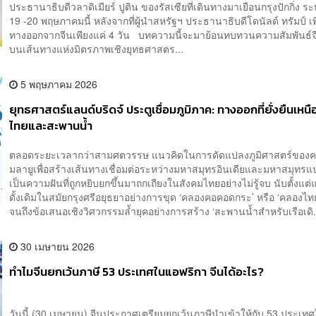
ประธานาธิบดีวลาดิเมียร์ ปูติน ของรัสเซียที่เดินทางมาเยือนกรุงปักกิ่ง ระห
19 -20 พฤษภาคมนี้ หลังจากที่ผู้นำสหรัฐฯ ประธานาธิบดีโดนัลด์ ทรัมป์ เพิ
ทางออกจากจีนเพียงแค่ 4 วัน บทความนี้จะมาย้อนทบทวนความสัมพันธ์จี
บนเส้นทางแห่งมิตรภาพเชิงยุทธศาสตร...
5 พฤษภาคม 2026
ยุทธศาสตร์แลนด์บริดจ์ ประตูเชื่อมภูมิภาค: ทางออกที่ยั่งยืนเหน
ไทยและสะพานน้ำ
ตลอดระยะเวลากว่าสามศตวรรษ แนวคิดในการดัดแปลงภูมิศาสตร์ของค
มลายูเพื่อสร้างเส้นทางเชื่อมต่อระหว่างมหาสมุทรอินเดียและมหาสมุทรแป
เป็นความฝันที่ถูกหยิบยกขึ้นมาถกเถียงในสังคมไทยอย่างไม่รู้จบ นับตั้งแต
ดั้งเดิมในสมัยกรุงศรีอยุธยาอย่างการขุด ‘คลองคอคอดกระ’ หรือ ‘คลองไท
จนถึงข้อเสนอเชิงวิศวกรรมล้ำยุคอย่างการสร้าง ‘สะพานน้ำสำหรับเรือเดิ.
30 เมษายน 2026
ทำไมจีนยกเว้นภาษี 53 ประเทศในแอฟริกา จีนได้อะไร?
วันนี้ (30 เมษายน) จีนประกาศเตรียมยกเว้นภาษีนำเข้าให้กับ 53 ประเท