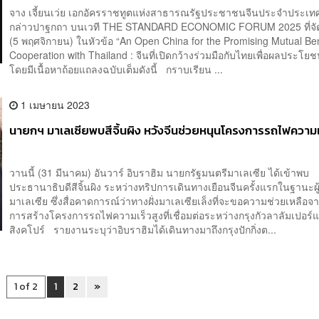
จาง เจี้ยนเว่ย เอกอัครราชทูตแห่งสาธารณรัฐประชาชนจีนประจำประเทศ
กล่าวปาฐกถา บนเวที THE STANDARD ECONOMIC FORUM 2025 ที่จัดขึ
(5 พฤศจิกายน) ในหัวข้อ “An Open China for the Promising Mutual Ben
Cooperation with Thailand : จีนที่เปิดกว้างร่วมมือกับไทยเพื่อผลประโยช
โดยมีเนื้อหาถ้อยแถลงฉบับเต็มดังนี้ กราบเรียน ...
1 เมษายน 2023
นายกฯ มาเลเซียพบสีจิ้นผิง หวังจีนช่วยหนุนโครงการรถไฟความเ
วานนี้ (31 มีนาคม) อันวาร์ อิบราฮิม นายกรัฐมนตรีมาเลเซีย ได้เข้าพบ
ประธานาธิบดีสีจิ้นผิง ระหว่างทริปการเดินทางเยือนจีนครั้งแรกในฐานะผู
มาเลเซีย ซึ่งสื่อคาดการณ์ว่าทางฝั่งมาเลเซียเล็งที่จะขอความช่วยเหลือจ
การสร้างโครงการรถไฟความเร็วสูงที่เชื่อมต่อระหว่างกรุงกัวลาลัมเปอร์
สิงคโปร์ รายงานระบุว่าอิบราฮิมได้เดินทางมาถึงกรุงปักกิ่งต...
1 of 2
1
2
»