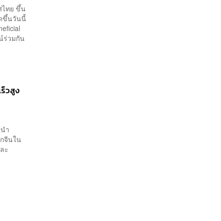
ไทย ขึ้น
้นวันนี้
eficial
น์ร่วมกัน
ร็วสูง
้นำ
ากจีนใน
และ