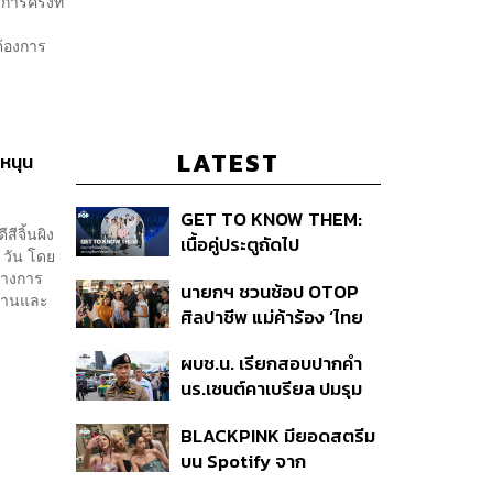
ารครั้งที่
ต้องการ
LATEST
 หนุน
GET TO KNOW THEM:
ีจิ้นผิง
เนื้อคู่ประตูถัดไป
 วัน โดย
นทางการ
นายกฯ ชวนช้อป OTOP
ต้านและ
ศิลปาชีพ แม่ค้าร้อง ‘ไทย
ช่วยไทย พลัส’ สุดยอด
ผบช.น. เรียกสอบปากคำ
ถามมีต่อไหม นายกฯ ตอบ
นร.เซนต์คาเบรียล ปมรุม
‘เดี๋ยวจะพยายาม’
ทำร้ายเพื่อน-ใช้ปืนขู่ สั่ง
BLACKPINK มียอดสตรีม
ดำเนินคดีแล้ว
บน Spotify จาก
ประเทศไทยสูงถึง 536 ล้าน