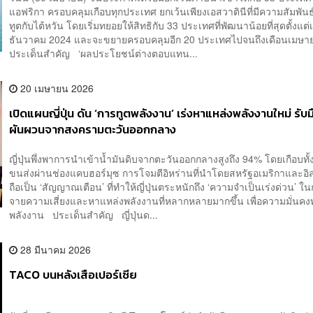
แอฟริกา ครอบคลุมเกือบทุกประเทศ ยกเว้นเพียงเอสวาตินีที่มีความสัมพัน
ทูตกับไต้หวัน โดยเริ่มทยอยให้สิทธิกับ 33 ประเทศที่พัฒนาน้อยที่สุดตั้งแต่
ธันวาคม 2024 และจะขยายครอบคลุมอีก 20 ประเทศไปจนถึงเดือนเมษ
ประเด็นสำคัญ ‘ผลประโยชน์ต่างตอบแทน...
20 เมษายน 2026
เปิดแผนญี่ปุ่น ดัน ‘การทูตพลังงาน’ เร่งหาแหล่งพลังงานใหม่ รับ
ผันผวนจากสงครามตะวันออกกลาง
ญี่ปุ่นพึ่งพาการนำเข้าน้ำมันดิบจากตะวันออกกลางสูงถึง 94% โดยเกือบทั
ขนส่งผ่านช่องแคบฮอร์มุซ การโจมตีอิหร่านที่นำโดยสหรัฐอเมริกาและอ
ถือเป็น ‘สัญญาณเตือน’ ที่ทำให้ญี่ปุ่นตระหนักถึง ‘ความจำเป็นเร่งด่วน’ 
จายความเสี่ยงและหาแหล่งพลังงานที่หลากหลายมากขึ้น เพื่อความมั่นค
พลังงาน ประเด็นสำคัญ ญี่ปุ่นด...
28 มีนาคม 2026
TACO บนหลังเสือเปอร์เซีย