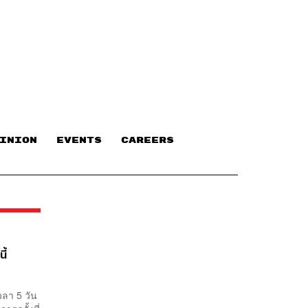
INION
EVENTS
CAREERS
ี้
วลา 5 วัน