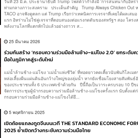
วันที่ 23 มี.ค. ประธานาธิบดี Trump โพสต์ว่ากำลังมี ‘การสนทนากับอิหร่
ท่ามกลางภาวะสงคราม ประเด็นสำคัญ Trump Always Chicken Out ห
TACO อาจฟังดูตลก แต่ Trump เรียกว่าเทคนิคการเจรจาที่เคยได้ผลเสมอ
แรก อิหร่านไม่ใช่คู่เจรจาที่ตอบสนองต่อแรงกดดันของสหรัฐฯ สอง โครงส
พลังงานโลกที่แตกหักไปแล้วอย่างถาวร ส...
25 มีนาคม 2026
ร่วมกันสร้าง ‘กรอบความร่วมมือล้านช้าง–แม่โขง 2.0’ ยกระดับค
มือในภูมิภาคสู่ระดับใหม่
แม่น้ำล้านช้าง-แม่โขง ‘แม่น้ำแห่งชีวิต’ ที่ทอดยาวคดเคี้ยวนับพันกิโลเมตร
หล่อเลี้ยงผืนแผ่นดินอันกว้างใหญ่ของลุ่มน้ำ หากยังเชื่อมโยงสายสัมพันธ์อั
ของประชาชนทั้ง 6 ประเทศเข้าด้วยกัน ปีนี้ถือเป็นวาระครบรอบ 10 ปี
จัดการประชุมผู้นำกรอบความร่วมมือล้านช้าง-แม่โขงครั้งแรก นับตั้งแต่ก่อ
กรอบความร่วมมือล้านช้าง-แม่โขงได้ยึ...
5 พฤศจิกายน 2025
เปิดถ้อยแถลงทูตจีนบนเวที THE STANDARD ECONOMIC FO
2025 ย้ำเปิดกว้างกระชับความร่วมมือไทย