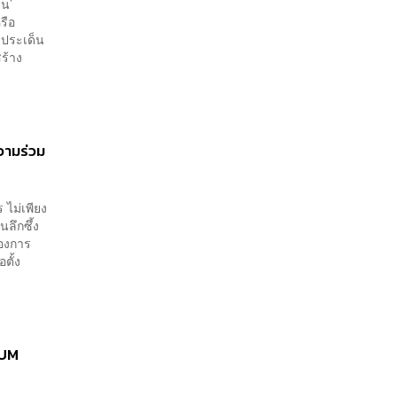
าน’
รือ
 ประเด็น
ร้าง
วามร่วม
 ไม่เพียง
นลึกซึ้ง
ของการ
ตั้ง
RUM