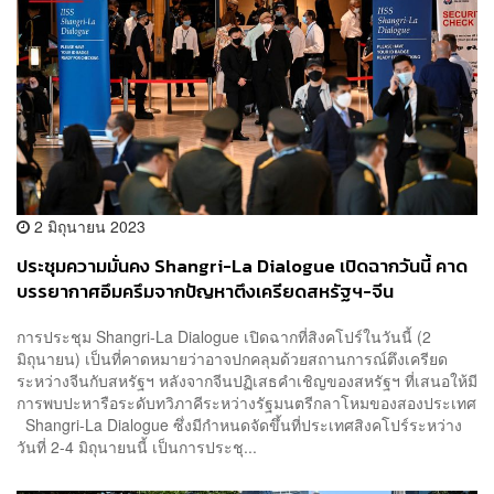
2 มิถุนายน 2023
ประชุมความมั่นคง Shangri-La Dialogue เปิดฉากวันนี้ คาด
บรรยากาศอึมครึมจากปัญหาตึงเครียดสหรัฐฯ-จีน
การประชุม Shangri-La Dialogue เปิดฉากที่สิงคโปร์ในวันนี้ (2
มิถุนายน) เป็นที่คาดหมายว่าอาจปกคลุมด้วยสถานการณ์ตึงเครียด
ระหว่างจีนกับสหรัฐฯ หลังจากจีนปฏิเสธคำเชิญของสหรัฐฯ ที่เสนอให้มี
การพบปะหารือระดับทวิภาคีระหว่างรัฐมนตรีกลาโหมของสองประเทศ
Shangri-La Dialogue ซึ่งมีกำหนดจัดขึ้นที่ประเทศสิงคโปร์ระหว่าง
วันที่ 2-4 มิถุนายนนี้ เป็นการประชุ...