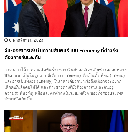
6 พฤศจิกายน 2023
จีน-ออสเตรเลีย ในความสัมพันธ์แบบ Frenemy ที่ต่างยัง
ต้องการกันและกัน
อาจกล่าวได้ว่าความสัมพันธ์ระหว่างจีนกับออสเตรเลียช่วงตลอดหลาย
ปีที่ผ่านมาเป็นในรูปแบบที่เรียกว่า Frenemy คือเป็นทั้งเพื่อน (Friend)
และอาจเป็นทั้งอริ (Enemy) ในเวลาเดียวกัน หรือถึงแม้อาจจะอยาก
เลิกคบก็เลิกคบไม่ได้ และต่างฝ่ายต่างก็ยังต้องการกันและกันอยู่
ความสัมพันธ์ที่ดูเหมือนจะตกต่ำลงในระยะหลังๆ ของทั้งสองประเทศ
ส่วนหนึ่งเกิดขึ้น...