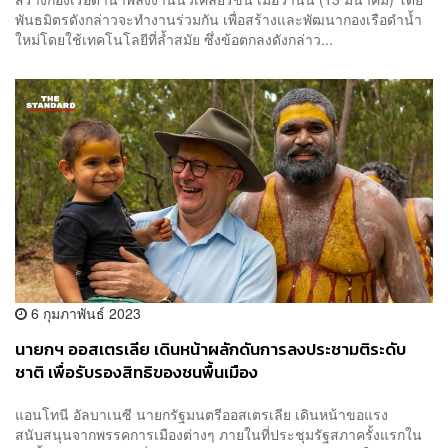
พันธมิตรดังกล่าวจะทำงานร่วมกัน เพื่อสร้างและพัฒนากองเรือดำน้ำ
ใหม่โดยใช้เทคโนโลยีที่ล้ำสมัย ซึ่งข้อตกลงดังกล่าว...
6 กุมภาพันธ์ 2023
นายกฯ ออสเตรเลีย เดินหน้าผลักดันการลงประชามติระดับ
ชาติ เพื่อรับรองสิทธิของชนพื้นเมือง
แอนโทนี อัลบาเนซี นายกรัฐมนตรีออสเตรเลีย เดินหน้าขอแรง
สนับสนุนจากพรรคการเมืองต่างๆ ภายในที่ประชุมรัฐสภาครั้งแรกใน