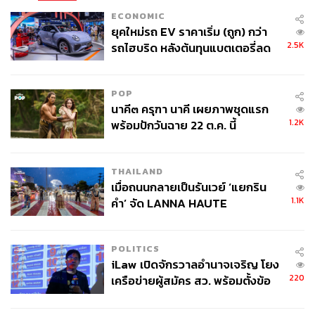
การมุ่งปราบปรามวัฒนธรรมการตื่นรู้ และการปลูกฝัง
ECONOMIC
แนวคิดต่างๆ ในโรงเรียน
ยุคใหม่รถ EV ราคาเริ่ม (ถูก) กว่า
2.5K
รถไฮบริด หลังต้นทุนแบตเตอรี่ลด
อย่างไรก็ตาม ที่ผ่านมาอัลบาเนซีก็ถูกวิพากษ์วิจารณ์ว่า ยังไม่
ลง - จีนแห่บุกตลาดเกิดใหม่
ได้ทำอะไรมากพอที่จะช่วยลดค่าครองชีพที่สูงขึ้นได้ในช่วง
POP
ดำรงตำแหน่งสมัยแรก
นาคี๓ ครุฑา นาคี เผยภาพชุดแรก
1.2K
พร้อมปักวันฉาย 22 ต.ค. นี้
แต่เขาให้คำมั่นว่า ในปีต่อๆ ไปหลังจากนี้ รัฐบาลของเขาจะ
ดำเนินนโยบาย ทั้งการลดหย่อนภาษี ลดราคายารักษาโรค
และออกนโยบายสนับสนุนผู้ซื้อบ้านหลังแรก เพื่อบรรเทา
THAILAND
ปัญหาที่อยู่อาศัยราคาแพง
เมื่อถนนกลายเป็นรันเวย์ ‘แยกริน
1.1K
คำ’ จัด LANNA HAUTE
ในทำนองเดียวกัน แม้ว่าอัลบาเนซีจะเผชิญเสียงวิพากษ์
COUTURE กลางสายฝน
วิจารณ์เกี่ยวกับการอนุมัติโครงการขุดเจาะถ่านหินและก๊าซ
ในช่วงสมัยแรก แต่อัลบาเนซีก็เน้นย้ำถึงความมุ่งมั่นในการ
POLITICS
ดำเนินการรับมือวิกฤตการเปลี่ยนแปลงด้านสภาพอากาศ
iLaw เปิดจักรวาลอำนาจเจริญ โยง
220
เครือข่ายผู้สมัคร สว. พร้อมตั้งข้อ
และย้ำความสำคัญของพลังงานหมุนเวียน ที่เขาเชื่อมั่นว่า
สังเกตลงสมัครตรงคุณสมบัติหรือ
เป็นโอกาสเพื่ออนาคตเศรษฐกิจของออสเตรเลีย
ไม่