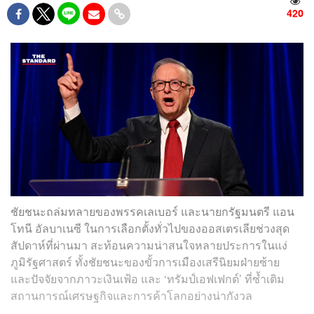
420
ชัยชนะถล่มทลายของพรรคเลเบอร์ และนายกรัฐมนตรี แอน
โทนี อัลบาเนซี ในการเลือกตั้งทั่วไปของออสเตรเลียช่วงสุด
สัปดาห์ที่ผ่านมา สะท้อนความน่าสนใจหลายประการในแง่
ภูมิรัฐศาสตร์ ทั้งชัยชนะของขั้วการเมืองเสรีนิยมฝ่ายซ้าย
และปัจจัยจากภาวะเงินเฟ้อ และ ‘ทรัมป์เอฟเฟกต์’ ที่ซ้ำเติม
สถานการณ์เศรษฐกิจและการค้าโลกอย่างน่ากังวล