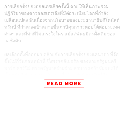
การเลือกตั้งของออสเตรเลียครั้งนี้ ฉายให้เห็นภาพรวม
ปฏิกิริยาของชาวออสเตรเลียที่มีต่อระเบียบโลกที่กำลัง
เปลี่ยนแปลง อันเนื่องจากนโยบายของประธานาธิบดีโดนัลด์
ทรัมป์ ที่กำหนดเป้าหมายขึ้นภาษีศุลกากรตอบโต้ต่อประเทศ
ต่างๆ และมีท่าทีไม่เกรงใจใคร แม้แต่พันธมิตรดั้งเดิมของ
วอชิงตัน
ผลเลือกตั้งที่ออกมา คล้ายกับการเลือกตั้งของแคนาดา ที่จัด
ขึ้นไม่กี่วันก่อนหน้านี้ ซึ่งพรรคลิเบอรัล ของนายกรัฐมนตรี
มาร์ก คาร์นีย์ พรรครัฐบาลฝ่ายซ้าย สามารถคว้าชัยชนะได้
เป็นสมัยที่ 4 จากแนวนโยบายที่พร้อมต่อต้านทรัมป์ โดย
คะแนนเสียงที่ออกมา บ่งบอกชัดเจนว่า ประชาชนส่วนใหญ่
READ MORE
‘ไม่เอา’ ผู้สมัครสายอนุรักษ์นิยมฝ่ายขวา ที่มีแนวคิดคล้ายกับ
ทรัมป์
ขณะที่ออสเตรเลียเอง ก็มีผู้สมัครแนวหน้าที่มีแนวคิดขวาจัด
คล้ายทรัมป์ ทำให้อัลบาเนซีกลายเป็นฝ่ายได้เปรียบและ
เอาชนะไปแบบขาดลอย