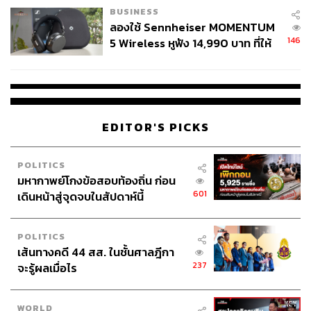
BUSINESS
ภาพ:
AAP Image/Lukas Coch/via REUTERS
ลองใช้ Sennheiser MOMENTUM
อ้างอิง:
146
5 Wireless หูฟัง 14,990 บาท ที่ให้
https://edition.cnn.com/2025/05/04/australia/australia
ผู้ใช้ถอดเปลี่ยนแบตเองได้ ก่อนกฎ
-elections-albanese-dutton-takeaways-intl-hnk
EU บังคับปีหน้า
https://www.wsj.com/world/first-canada-now-australia
-the-trump-factor-boosts-another-world-leader-in-a-cl
ose-election-bef1c5a1
EDITOR'S PICKS
TAGS:
เงินเฟ้อ
สงครามการค้า
Anthony Albanese
POLITICS
Donald Trump
การเลือกตั้ง
Australia
ค่าครองชีพ
มหากาพย์โกงข้อสอบท้องถิ่น ก่อน
601
เดินหน้าสู่จุดจบในสัปดาห์นี้
POLITICS
เส้นทางคดี 44 สส. ในชั้นศาลฎีกา
237
จะรู้ผลเมื่อไร
420
WORLD