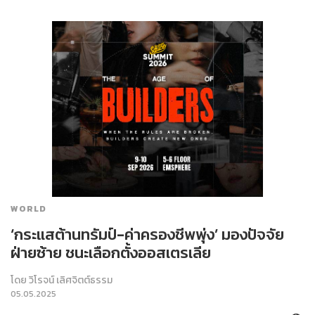
WORLD
‘กระแสต้านทรัมป์-ค่าครองชีพพุ่ง’ มองปัจจัย
ฝ่ายซ้าย ชนะเลือกตั้งออสเตรเลีย
โดย
วิโรจน์ เลิศจิตต์ธรรม
05.05.2025