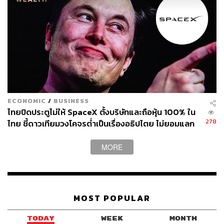
ปรับเปลี่ยนทิศทางการเมืองของประเทศ ในแบบที่ไม่มีผู้นำ
ออสเตรเลียคนใดทำได้ นับตั้งแต่ยุคนายกรัฐมนตรีจอห์น โฮ
เวิร์ด (John Howard) ของพรรคลิเบอรัล ที่ครองอำนาจต่อ
เนื่องถึง 11 ปี ตั้งแต่ปี 1996-2007
โดยในช่วงเวลาที่แห่งความวุ่นวายจากนโยบายของทรัมป์นี้
อัลบาเนซีสามารถแสดงให้เห็นถึงความนิ่งและท่าทีที่น่าเชื่อ
ถือในการตอบโต้การตัดสินใจของทรัมป์ที่จะเรียกเก็บภาษีนำ
เข้าจากออสเตรเลีย 10% ก่อนที่จะมีการระงับภาษีนำเข้าดัง
ECONOMIC
/
BUSINESS
กล่าว
ไทยปิดประตูไม่ให้ SpaceX ตั้งบริษัทและถือหุ้น 100% ใน
278
ไทย ชี้ดาวเทียมวงโคจรต่ำเป็นเรื่องอธิปไตย ไม่ยอมแลก
ในโต๊ะเจรจาการค้า
ปากท้อง-โลกร้อน สำคัญ
MORE
ชาวออสเตรเลียจำนวนมาก แสดงความเชื่อมั่นในนโยบายขอ
งอัลบาเนซีที่จะรับมือกับ 2 ปัญหาสำคัญ ณ ตอนนี้ คือค่า
ครองชีพที่เพิ่มสูงและผลกระทบจากการเปลี่ยนแปลงสภาพ
MOST POPULAR
อากาศ มากกว่าแนวคิดในทางอนุรักษนิยมของดัตตัน เช่น
การต่อต้านนโยบายส่งเสริมชนพื้นเมือง ต่อต้านผู้อพยพ หรือ
TODAY
WEEK
MONTH