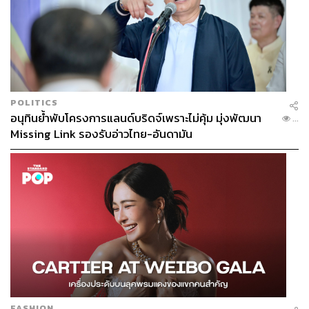
POLITICS
อนุทินย้ำพับโครงการแลนด์บริดจ์เพราะไม่คุ้ม มุ่งพัฒนา
...
Missing Link รองรับอ่าวไทย-อันดามัน
FASHION