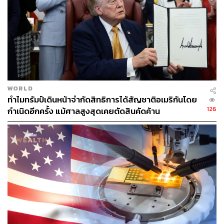
มดัตตันว่าเป็น ‘Temu Trump’ ซึ่งคำว่า Temu อ้างอิงถึง
แอปพลิเคชันขายสินค้าราคาถูกสัญชาติจีนที่มีสินค้าลอก
เลียนแบบไร้ยี่ห้อจำหน่าย ในที่นี้สะท้อนถึงการเลียนแบบ
นโยบายและสไตล์ของทรัมป์
อย่างไรก็ตาม การที่ทรัมป์ มีนโยบายขึ้นภาษีต่อประเทศต่างๆ
และอาจซ้ำเติมปัญหาเงินเฟ้อและค่าครองชีพที่พุ่งสูงใน
ออสเตรเลีย ทำให้ชาวออสเตรเลียจำนวนมากที่ไม่ไว้ใจทรัมป์
WORLD
ก็ไม่ไว้ใจให้ดัตตันและกลุ่มพรรคการเมือง LNP เช่นกัน
ทำไมทรัมป์เดินหน้าจำกัดสิทธิการได้สัญชาติอเมริกันโดย
126
กำเนิดอีกครั้ง แม้ศาลสูงสุดเคยตัดสินคัดค้าน
โดยแม้ว่าดัตตันจะอ้างว่า ตนเองมีแนวนโยบายเป็น ‘ตัวของ
ตัวเอง’ แต่เขาก็ถูกหลายฝ่ายกล่าวหาว่าเป็นผู้ปลุกปั่นยุยงให้
เกิดสงครามวัฒนธรรม อีกทั้งยังกล่าวโจมตีผู้อพยพและสื่อ
ต่างๆ ด้วยวาทกรรมที่คล้ายกับทรัมป์
ในช่วงหาเสียงที่ผ่านมา ดัตตันพยายามแสดงให้ประชาชน
ออสเตรเลียเห็นว่าเขาแตกต่างจากทรัมป์ แต่นั่นไม่เพียงพอที่
จะโน้มน้าวใจผู้มีสิทธิเลือกตั้งให้มองว่าเขาคือบุคคลที่เหมาะ
สมจะนำพาประเทศผ่านช่วงเวลาแห่งความวุ่นวายระดับโลก