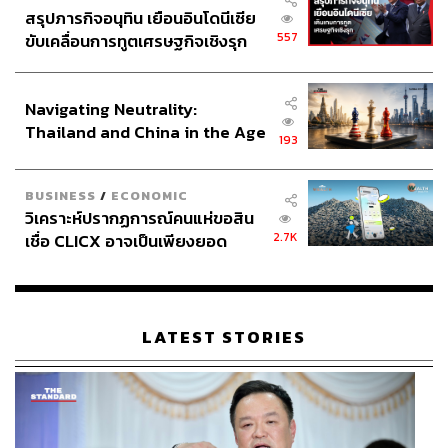
สรุปภารกิจอนุทิน เยือนอินโดนีเซีย
557
ขับเคลื่อนการทูตเศรษฐกิจเชิงรุก
ABOUT THE AUTHOR
ประกาศหุ้นส่วนยุทธศาสตร์ไทย –
วิโรจน์ เลิศจิตต์ธรรม
อินโดนีเซีย
Senior Content Creator กองข่าวต่างประเทศ
Navigating Neutrality:
THE STANDARD
Thailand and China in the Age
193
of a New Global Order
BUSINESS
/
ECONOMIC
วิเคราะห์ปรากฏการณ์คนแห่ขอสิน
2.7K
เชื่อ CLICX อาจเป็นเพียงยอด
ภูเขาน้ำแข็ง ของปัญหาหนี้ครัว
เรือนไทยที่ถูกซุกไว้
LATEST STORIES