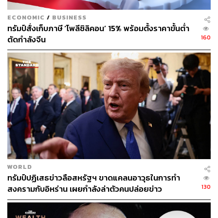
นี้ไปได้
ECONOMIC
/
BUSINESS
ทรัมป์สั่งเก็บภาษี ‘โพลีซิลิคอน’ 15% พร้อมตั้งราคาขั้นต่ำ
ยุคใหม่การเมืองออสเตรเลีย
160
ตัดกำลังจีน
ผลการเลือกตั้งเมื่อวันเสาร์ (3 พฤษภาคม) ทำให้อัลบาเนซีก
ลายเป็นนายกรัฐมนตรีออสเตรเลียคนแรกที่ได้รับการเลือกตั้ง
ซ้ำในรอบ 20 ปี และอาจเป็นสัญญาณการสิ้นสุดการ
หมุนเวียนอำนาจรัฐบาลของผู้นำและพรรคการเมืองต่างๆ ที่
เป็นมาอย่างยาวนาน
ช่วง 18 ปีที่ผ่านมา ออสเตรเลีย มีนายกรัฐมนตรี 6 คน โดย
ส่วนใหญ่ดำรงตำแหน่งครบวาระ 3 ปี ซึ่งสอดคล้องกับความถี่
ในการเลือกตั้งของออสเตรเลีย
WORLD
ทรัมป์ปฏิเสธข่าวลือสหรัฐฯ ขาดแคลนอาวุธในการทำ
ชัยชนะในการเลือกตั้งที่เด็ดขาดและเสียงข้างมากที่มากพอ
130
สงครามกับอิหร่าน เผยกำลังล่าตัวคนปล่อยข่าว
จะทำให้อัลบาเนซีสามารถดำรงตำแหน่งในสมัยที่ 2 ได้ครบ
วาระ 3 ปีหรืออาจจะมากกว่านั้น และอาจทำให้เขามีโอกาส