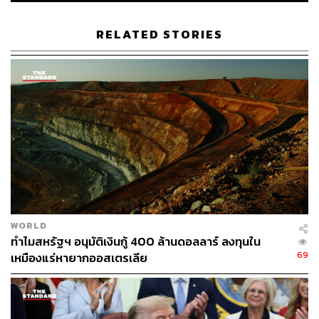
แต่เมื่อการเลือกตั้งใกล้เข้ามา ผลสำรวจกลับเปลี่ยนเป็นอัลบา
เนซีที่มีคะแนนนิยมนำเป็นอันดับ 1 ซึ่งนักวิเคราะห์มองว่า น่า
RELATED STORIES
จะเป็นผลจากแคมเปญหาเสียง ที่ส่วนใหญ่ มุ่งเน้นไปที่
นโยบายแก้ปัญหาค่าครองชีพพุ่งสูง ภาวะเงินเฟ้อ และที่อยู่
อาศัยราคาแพง ซึ่งกระทบต่อชีวิตของชาวออสเตรเลียจำนวน
มาก
อย่างไรก็ตาม นโยบายและท่าทีต่างๆ ของทรัมป์ เป็นอีกปัจจัย
กระตุ้นที่มีผลสำคัญต่อการเลือกตั้ง
นักวิเคราะห์มองว่าการที่อัลบาเนซีชนะเลือกตั้งไปแบบ
ขาดลอย เป็นเพราะดัตตัน มีแนวนโยบายหลายอย่างที่คล้าย
กับทรัมป์มากจนเกินไป เช่น การให้คำมั่นสำคัญว่าจะลด
WORLD
จำนวนข้าราชการพลเรือน การมุ่งกวาดล้างผู้อพยพผิด
ทำไมสหรัฐฯ อนุมัติเงินกู้ 400 ล้านดอลลาร์ ลงทุนใน
กฎหมาย หรือการประกาศว่าจะไม่ยืนต่อหน้าธงชาติของ
69
เหมืองแร่หายากออสเตรเลีย
กลุ่มชนพื้นเมืองอะบอริจิน
ความคล้ายคลึงดังกล่าว ทำให้นักวิจารณ์บางคนขนานนา