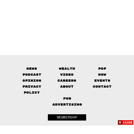
News
Wealth
Pop
Podcast
Video
Now
Opinion
Careers
Events
Privacy
About
Contact
Policy
FOR
ADVERTISING
MEMBERSHIP