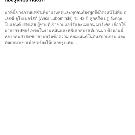
นาทีนี้ช่างภาพแฟชั่นที่มาแรงสุดและทุกคนต้องพูดถึงก็คงหนีไม่พ้น อ
เล็กซี ลูโบเมอร์สกี (Alexi Lubomirski) วัย 42 ปี ลูกครึ่งเปรู-อังกฤษ-
โปแลนด์-ฝรั่งเศส ผู้ชายที่เจ้าชายแฮร์รีและเมแกน มาร์เคิล เลือกให้
มาถ่ายรูปพอร์เทรตในงานหมั้นและพิธีเสกสมรสที่ผ่านมา ซึ่งตอนนี้
หลายคนกำลังพยายามทวีตข้อความ คอมเมนต์ในอินสตาแกรม และ
ติดต่อหาเขาเพื่อขอร้องให้ปล่อยรูปเพิ่ม...