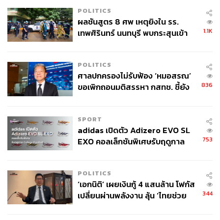
POLITICS
ผลชันสูตร 8 ศพ เหตุยิงใน รร.
1.1K
เทพศิรินทร์ นนทบุรี พบกระสุนเข้า
จุดสำคัญ ‘ศีรษะ-หน้าอก’ ครูถูกยิง
4 นัด จากระยะไกล
POLITICS
ศาลปกครองไม่รับฟ้อง ‘หมอสรณ’
836
ขอเพิกถอนมติสรรหา กสทช. ชี้ยัง
ไม่ใช่ผู้เดือดร้อนเสียหาย
SPORT
adidas เปิดตัว Adizero EVO SL
753
EXO คอลเล็กชันพิเศษรับฤดูกาล
College Football
POLITICS
‘เอกนิติ’ เผยเงินกู้ 4 แสนล้าน โฟกัส
344
เปลี่ยนผ่านพลังงาน ลุ้น ‘ไทยช่วย
ไทยพลัส’ เฟส 2 รอประเมินความ
เหมาะสม