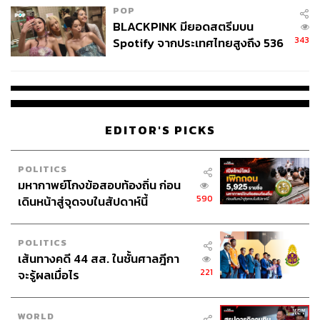
POP
BLACKPINK มียอดสตรีมบน
343
Spotify จากประเทศไทยสูงถึง 536
ล้านครั้ง ตลอด 10 ปีที่ผ่านมา
EDITOR'S PICKS
POLITICS
มหากาพย์โกงข้อสอบท้องถิ่น ก่อน
590
เดินหน้าสู่จุดจบในสัปดาห์นี้
POLITICS
เส้นทางคดี 44 สส. ในชั้นศาลฎีกา
221
จะรู้ผลเมื่อไร
WORLD