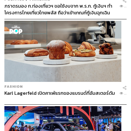
ภราดรมอง ก.ท่องเที่ยวฯ ขอใช้งบจาก พ.ร.ก. กู้เงินฯ ทำ
...
โครงการไทยเที่ยวไทยพลัส ถือว่าเข้าเกณฑ์กู้เงินฉุกเฉิน
FASHION
Karl Lagerfeld เปิดคาเฟ่แรกของแบรนด์ที่อัมสเตอร์ดัม
...