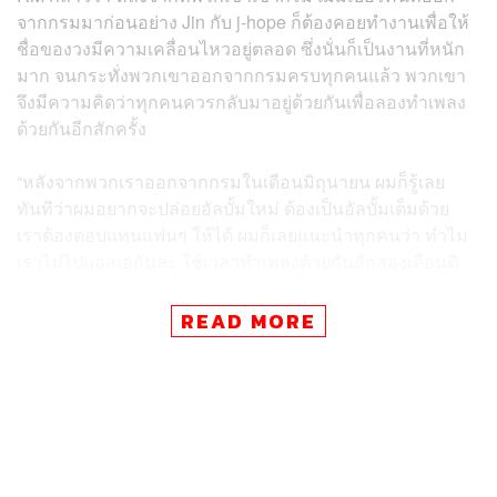
จากกรมมาก่อนอย่าง Jin กับ j-hope ก็ต้องคอยทำงานเพื่อให้
ชื่อของวงมีความเคลื่อนไหวอยู่ตลอด ซึ่งนั่นก็เป็นงานที่หนัก
มาก จนกระทั่งพวกเขาออกจากกรมครบทุกคนแล้ว พวกเขา
จึงมีความคิดว่าทุกคนควรกลับมาอยู่ด้วยกันเพื่อลองทำเพลง
ด้วยกันอีกสักครั้ง
“หลังจากพวกเราออกจากกรมในเดือนมิถุนายน ผมก็รู้เลย
ทันทีว่าผมอยากจะปล่อยอัลบั้มใหม่ ต้องเป็นอัลบั้มเต็มด้วย
เราต้องตอบแทนแฟนๆ ให้ได้ ผมก็เลยแนะนำทุกคนว่า ทำไม
เราไม่ไปแอลเอกันล่ะ ใช้เวลาทำเพลงด้วยกันสักสองเดือนดี
ไหม ซึ่งทีแรกทุกคนก็ลังเล แต่สุดท้ายก็ตอบตกลง นั่นเป็นครั้ง
แรกที่เราอยู่ด้วยกันอีกครั้งในรอบ 7 ปี เพราะตั้งแต่ปี 2018-
READ MORE
2019 เราก็อยู่คนละที่แล้ว แต่ 7 ปีต่อมา เราเช่าบ้านอยู่ด้วย
กัน เลือกกันคนละห้อง นั่นมันสุดยอดเลย”
เขาอธิบายต่อว่า สถานการณ์ที่ผู้ชาย 7 คนอยู่ด้วยกันก็มี
ความยากลำบาก แต่การเข้ากรมทำให้พวกเขาเคยอยู่แบบ 20
คนมาแล้ว ดังนั้นมันก็เลยไม่ใช่เรื่องใหญ่ แน่นอนว่าอาจจะมี