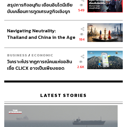
สรุปภารกิจอนุทิน เยือนอินโดนีเซีย
549
ขับเคลื่อนการทูตเศรษฐกิจเชิงรุก
ประกาศหุ้นส่วนยุทธศาสตร์ไทย –
อินโดนีเซีย
Navigating Neutrality:
Thailand and China in the Age
184
of a New Global Order
BUSINESS
/
ECONOMIC
วิเคราะห์ปรากฏการณ์คนแห่ขอสิน
2.6K
เชื่อ CLICX อาจเป็นเพียงยอด
ภูเขาน้ำแข็ง ของปัญหาหนี้ครัว
เรือนไทยที่ถูกซุกไว้
LATEST STORIES