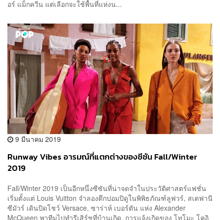
อร์ แม็กควีน แต่เลือกจะใช้พื้นที่แห่งน...
9 มีนาคม 2019
Runway Vibes อารมณ์ที่แตกต่างของซีซัน Fall/Winter
2019
Fall/Winter 2019 เป็นอีกหนึ่งซีซันที่น่าจดจำในประวัติศาสตร์แฟชั่น
เริ่มตั้งแต่ Louis Vuitton จำลองตึกปอมปิดูในพิพิธภัณฑ์ลูฟวร์, สเตฟานี
ซีมัวร์ เดินปิดโชว์ Versace, ซาร่าห์ เบอร์ตัน แห่ง Alexander
McQueen พาทีมไปทำรีเสิร์ชที่บ้านเกิด, การแจ้งเกิดของ โทโมะ โคอิ