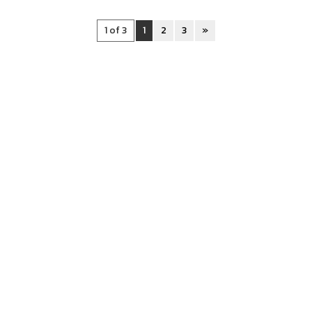
1 of 3
1
2
3
»