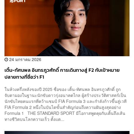
24 มกราคม 2026
เติ้น-ทัศนพล อินทรภูวศักดิ์ การเดินทางสู่ F2 กับเป้าหมาย
ปลายทางที่ชื่อว่า F1
ในห้วงครึ่งหลังของปี 2025 ชื่อของ เติ้น-ทัศนพล อินทรภูวศักดิ์ ถูก
จับตามองในฐานะนักขับดาวรุ่งอนาคตไกล ผู้สร้างประวัติศาสตร์เป็น
นักขับไทยคนแรกที่คว้าแชมป์ FIA Formula 3 และกำลังก้าวขึ้นสู่เวที
FIA Formula 2 หนึ่งในบันไดขั้นสำคัญก่อนถึงความฝันสูงสุดอย่าง
Formula 1 THE STANDARD SPORT มีโอกาสพูดคุยกับเติ้นถึงเส้น
ทางชีวิตบนโลกความเร็ว ตั้งแต...