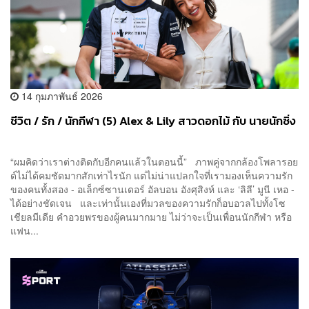
14 กุมภาพันธ์ 2026
ชีวิต / รัก / นักกีฬา (5) Alex & Lily สาวดอกไม้ กับ นายนักซิ่ง
“ผมคิดว่าเราต่างติดกับอีกคนแล้วในตอนนี้” ภาพคู่จากกล้องโพลารอย
ด์ไม่ได้คมชัดมากสักเท่าไรนัก แต่ไม่น่าแปลกใจที่เรามองเห็นความรัก
ของคนทั้งสอง - อเล็กซ์ซานเดอร์ อัลบอน อังศุสิงห์ และ ‘ลิลี’ มูนี เหอ -
ได้อย่างชัดเจน และเท่านั้นเองที่มวลของความรักก็อบอวลไปทั้งโซ
เชียลมีเดีย คำอวยพรของผู้คนมากมาย ไม่ว่าจะเป็นเพื่อนนักกีฬา หรือ
แฟน...