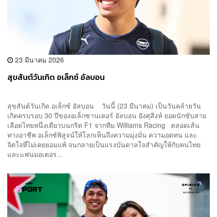
23 มีนาคม 2026
สุขสันต์วันเกิด อเล็กซ์ อัลบอน
สุขสันต์วันเกิด อเล็กซ์ อัลบอน วันนี้ (23 มีนาคม) เป็นวันคล้ายวัน
เกิดครบรอบ 30 ปีของอเล็กซานเดอร์ อัลบอน อังศุสิงห์ ยอดนักขับสาย
เลือดไทยหนึ่งเดียวบนกริด F1 จากทีม Williams Racing ตลอดเส้น
ทางอาชีพ อเล็กซ์พิสูจน์ให้โลกเห็นถึงความมุ่งมั่น ความอดทน และ
จิตใจที่ไม่เคยยอมแพ้ จนกลายเป็นแรงบันดาลใจสำคัญให้กับคนไทย
และแฟนมอเตอร...