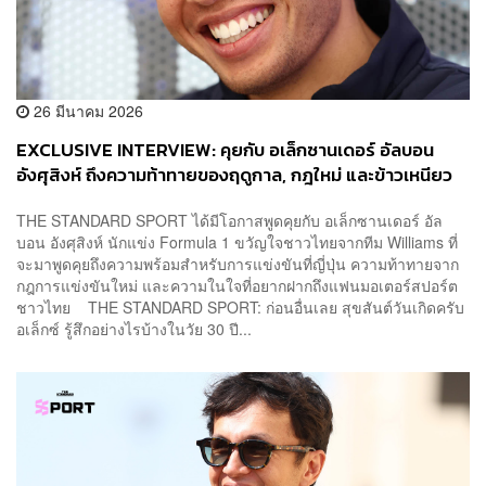
26 มีนาคม 2026
EXCLUSIVE INTERVIEW: คุยกับ อเล็กซานเดอร์ อัลบอน
อังศุสิงห์ ถึงความท้าทายของฤดูกาล, กฎใหม่ และข้าวเหนียว
มะม่วง!
THE STANDARD SPORT ได้มีโอกาสพูดคุยกับ อเล็กซานเดอร์ อัล
บอน อังศุสิงห์ นักแข่ง Formula 1 ขวัญใจชาวไทยจากทีม Williams ที่
จะมาพูดคุยถึงความพร้อมสำหรับการแข่งขันที่ญี่ปุ่น ความท้าทายจาก
กฎการแข่งขันใหม่ และความในใจที่อยากฝากถึงแฟนมอเตอร์สปอร์ต
ชาวไทย THE STANDARD SPORT: ก่อนอื่นเลย สุขสันต์วันเกิดครับ
อเล็กซ์ รู้สึกอย่างไรบ้างในวัย 30 ปี...