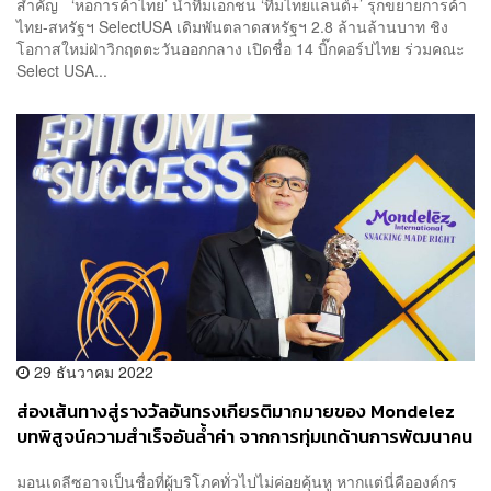
สำคัญ ‘หอการค้าไทย’ นำทีมเอกชน ‘ทีมไทยแลนด์+’ รุกขยายการค้า
ไทย-สหรัฐฯ SelectUSA เดิมพันตลาดสหรัฐฯ 2.8 ล้านล้านบาท ชิง
โอกาสใหม่ฝ่าวิกฤตตะวันออกกลาง เปิดชื่อ 14 บิ๊กคอร์ปไทย ร่วมคณะ
Select USA...
29 ธันวาคม 2022
ส่องเส้นทางสู่รางวัลอันทรงเกียรติมากมายของ Mondelez
บทพิสูจน์ความสำเร็จอันล้ำค่า จากการทุ่มเทด้านการพัฒนาคน
[ADVERTORIAL]
มอนเดลีซอาจเป็นชื่อที่ผู้บริโภคทั่วไปไม่ค่อยคุ้นหู หากแต่นี่คือองค์กร