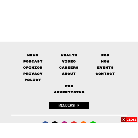
News
Wealth
Pop
Podcast
Video
Now
Opinion
Careers
Events
Privacy
About
Contact
Policy
FOR
ADVERTISING
MEMBERSHIP
© 2017-
2026
The Standard. All rights reserved.