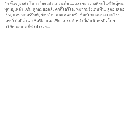
ยักษ์ใหญ่ระดับโลก เบื้องหลังแบรนด์ขนมและของว่างที่อยู่ในชีวิตผู้คน
ทุกหมู่เหล่า เช่น ลูกอมฮอลล์, คุกกี้โอรีโอ, หมากฝรั่งเดนทีน, ลูกอมคลอ
เร็ท, แครกเกอร์ริทซ์, ช็อกโกแลตแคดเบอรี, ช็อกโกแลตทอปเบอโรน,
แทงก์ กัมมี่ส์ และชีสฟิลาเดลเฟีย แบรนด์เหล่านี้ดำเนินธุรกิจโดย
บริษัท มอนเดลีซ (ประเท...