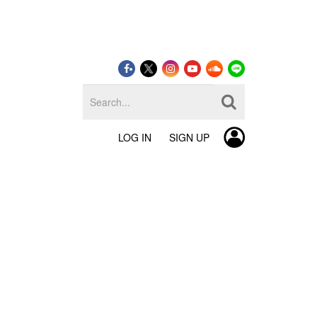
LOG IN
SIGN UP