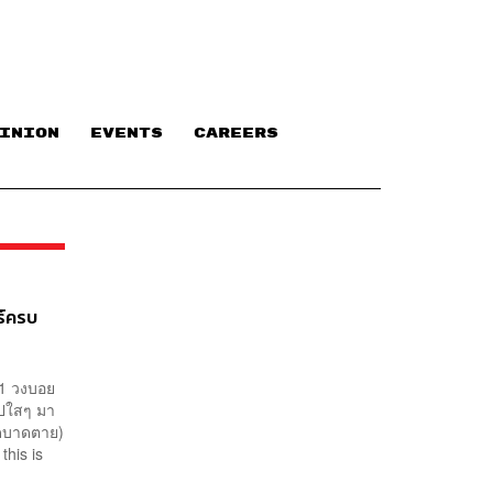
INION
EVENTS
CAREERS
ร์ครบ
a1 วงบอย
อปใสๆ มา
ขาดบาดตาย)
his is