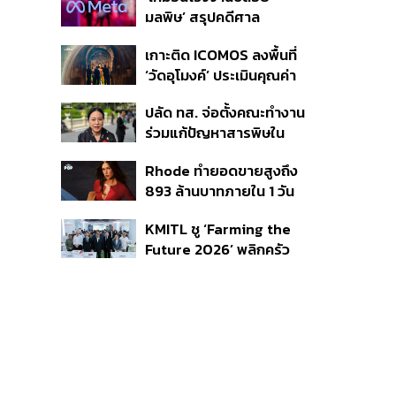
เผยกำลังล่าตัวคนปล่อย
มลพิษ’ สรุปคดีศาล
ข่าว
นิวเม็กซิโก สั่งปรับ Meta ชี้
เกาะติด ICOMOS ลงพื้นที่
กระทบสุขภาพจิตเด็ก คุม
‘วัดอุโมงค์’ ประเมินคุณค่า
เข้ม AI Chatbot
ล้านนา ดันเชียงใหม่สู่
ปลัด ทส. จ่อตั้งคณะทำงาน
มรดกโลกปี 2570
ร่วมแก้ปัญหาสารพิษใน
แม่น้ำข้ามพรมแดนไทย-
Rhode ทำยอดขายสูงถึง
เมียนมา เล็งเริ่มถกนัดแรก
893 ล้านบาทภายใน 1 วัน
ส.ค.นี้
กับซัมเมอร์คอลเล็กชัน
KMITL ชู ‘Farming the
ล่าสุด
Future 2026’ พลิกครัว
โลก สู่เกษตร-อาหารยั่งยืน
ด้วย One Health