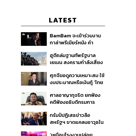
LATEST
BamBam จะเข้าร่วมงาน
กาล่าพรีเมียร์หนัง คำ
สารภาพของหมอผี
ฮูตีถล่มฐานทัพรัฐบาล
เยเมน สงครามกำลังเสี่ยง
ปะทุอีกครั้งหรือไม่?
ศุภจีขอดูความเหมาะสม ใช้
งบประมาณหรือเงินกู้ ‘ไทย
เที่ยวไทยพลัส’ บอกหากมี
ศาลอาญาทุจริต ยกฟ้อง
‘ไทยช่วยไทยพลัส เฟส 2’
คดีฟ้องอธิบดีกรมการ
ไม่จำเป็นต้องออกพร้อมกัน
ปกครอง ชี้ย้าย ‘อดีตปลัด
ทรัมป์ปฏิเสธข่าวลือ
จังหวัดภูเก็ต’ ชอบด้วยขั้น
สหรัฐฯ ขาดแคลนอาวุธใน
ตอน
การทำสงครามกับอิหร่าน
‘เหมือนโรงงานปล่อย