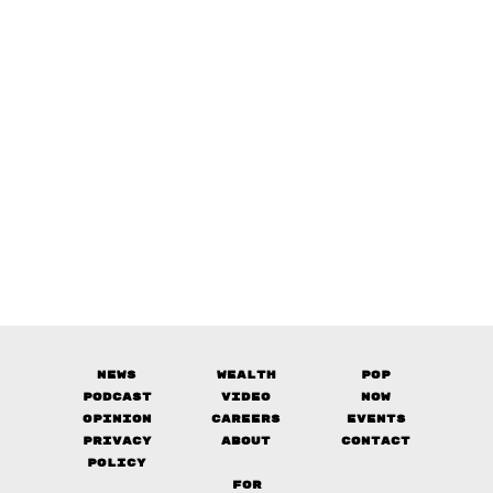
News
Wealth
Pop
Podcast
Video
Now
Opinion
Careers
Events
Privacy
About
Contact
Policy
FOR