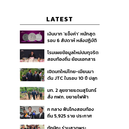
LATEST
เงินบาท ‘แข็งค่า’ หนักสุด
รอบ 6 สัปดาห์ หลังปฏิบัติ
การแทรกแซงเยนของ
โรมเผยข้อมูลใหม่ปมทุจริต
สหรัฐฯ-ญี่ปุ่น Standard
สอบท้องถิ่น ย้อนเอกสาร
Chartered เปิดเป้าสิ้นปีนี้
ประชุมปี 2567 พบชื่อ
จ่อแข็งต่อแตะ 32.50 บาท
เปิดบทใหม่ไทย-เมียนมา
อนุทิน จ่อสอบต่อเอี่ยว
ต่อดอลลาร์
ดัน JTC ในรอบ 10 ปี ปลุก
ตัดตอน ม.บูรพา หรือไม่
‘เส้นเลือดใหญ่’ ค้า
มท. 2 ลุยชายแดนสุรินทร์
ชายแดน ท่าเรือน้ำลึก
สั่ง กฟภ. ขยายไฟฟ้า
ทวาย
‘ปราสาทตาควาย–เนิน
ก กลาง ฟันโกงสอบท้อง
350’ เสริมความมั่นคง
ถิ่น 5,925 ราย ประกาศ
ชายแดน
บัญชีใหม่ 7 ส.ค. ส่วน 97
ทักษิณ ร่วมสวดพระ