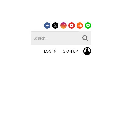
LOG IN
SIGN UP