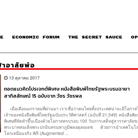
E
ECONOMIC FORUM
THE SECRET SAUCE​
OP
้าอาลัยพ่อ
13 ตุลาคม 2017
ถอดแนวคิดโปรเจกต์พิเศษ หนังสือพิมพ์ไทยรัฐพระบรมฉายา
สาทิสลักษณ์ 15 ฉบับจาก วัชร วัชรพล
เมื่อเดือนมกราคมที่ผ่านมา เราเชื่อว่าคนไทยทั้งประเทศน่าจะมีโอกาสไ
เจ้าของหนังสือพิมพ์ไทยรัฐฉบับประวัติศาสตร์ (ฉบับที่ 21,549) หนังสือพิม
พิเศษที่จัดทำขึ้นเนื่องด้วยโอกาสครบรอบ 100 วันการเสด็จสู่สวรรคาลัย
พระบาทสมเด็จพระปรมินทรมหาภูมิพลอดุลยเดช ด้วยการนำเทคโนโล
โลกเสมือนจริง AR (Augmented ...