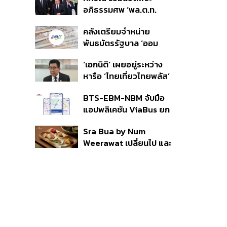
ราย รอ ป.ป.ช. ขีดเส้นแล้ว
อภิธรรมศพ ‘พล.ต.ท.
เสร็จ 31 ส.ค.
ผ่อน’ บิดา ‘พักตร์พิไล ทวี
คลังเตรียมจำหน่าย
สิน’ สิริอายุ 103 ปี แกนนำ
พันธบัตรรัฐบาล ‘ออม
เพื่อไทย-บุคคลหลาก
พลัส’ รอบถัดไป เร็วสุด 4
วงการร่วมอาลัย
‘เอกนิติ’ เผยอยู่ระหว่าง
ก.ย.นี้ อาจเพิ่มสัดส่วนการ
หารือ ‘ไทยเที่ยวไทยพลัส’
ขายแบบ Small Lot First
มีสิทธิใช้งบจากเงินกู้ 4
มากขึ้น
BTS-EBM-NBM จับมือ
แสนล้าน มั่นใจงบต่อ ‘ไทย
แอปพลิเคชัน ViaBus ยก
ช่วยไทย พลัส’ เฟส 2 มี
ระดับการติดตามตำแหน่ง
เพียงพอ
Sra Bua by Num
รถไฟฟ้า 3 สายแบบเรียล
Weerawat เปลี่ยนไป และ
ไทม์
นี่คือเหตุผลที่เราควรกลับ
ไปอีกครั้ง