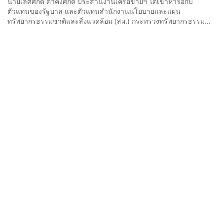
นายเลิศศักดิ์ คำคงศักดิ์ ประสานงานเครือข่ายฯ ได้เข้าหารือกับ
ตัวแทนของรัฐบาล และตัวแทนสำนักงานนโยบายและแผน
ทรัพยากรธรรมชาติและสิ่งแวดล้อม (สผ.) กระทรวงทรัพยากรธรรม...