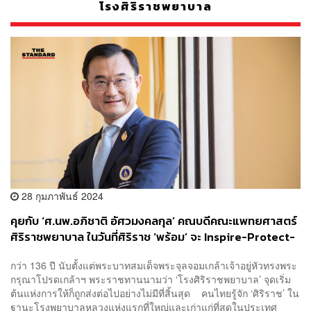
โรงศิริราชพยาบาล
28 กุมภาพันธ์ 2024
คุยกับ ‘ศ.นพ.อภิชาติ​ อัศวมงคล​กุล’​ คณบดีคณะ​แพทยศาสตร์​
ศิริราช​พยาบาล ในวันที่ศิริราช ‘พร้อม’ จะ Inspire-Protect-
Discover-Share ด้วยมุมมองใหม่ เพื่อสุขภาพที่ดียิ่งขึ้นของ
กว่า 136 ปี นับตั้งแต่พระบาทสมเด็จพระจุลจอมเกล้าเจ้าอยู่หัวทรงพระ
คนไทย [ADVERTORIAL]
กรุณาโปรดเกล้าฯ พระราชทานนามว่า ‘โรงศิริราชพยาบาล’ จุดเริ่ม
ต้นแห่งการให้ก็ถูกส่งต่อไปอย่างไม่มีที่สิ้นสุด คนไทยรู้จัก ‘ศิริราช’ ใน
ฐานะโรงพยาบาลหลวงแห่งแรกที่ใหญ่และเก่าแก่ที่สุดในประเทศ