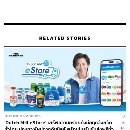
136 ปี เป็นระยะเวลาที่ยาวนานเกินกว่าที่คนรุ่นหนึ่งจะ
RELATED STORIES
จินตนาการได้ว่ามีการเปลี่ยนผ่านอะไรเกิดขึ้นในแต่ละยุค
สมัยบ้าง
ศ.นพ.อภิชาติ​ อัศวมงคล​กุล​
ในฐานะคณบดีคณะ​
แพทยศาสตร์​ศิริราช​พยาบาลในวันนี้ เป็นหนึ่งในบุคลากรที่ได้
เห็นการเปลี่ยนผ่านของศิริราชมากว่า 4 ทศวรรษ นับตั้งแต่วัน
ที่ก้าวเข้าสู่รั้วศิริราชในฐานะนักศึกษาแพทย์
BUSINESS
/
NEWS
‘Dutch Mill eStore’ เสิร์ฟความอร่อยถึงมือทุกจังหวัด
66
ทั่วไทย ช่องทางใหม่จากดัชมิลล์ พร้อมโปรโมชันส่งฟรีทั่ว