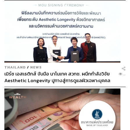
สำหรับ We Are Ready ในปี 2567 ศ.นพ.อภิชาติ บอกว่า
THAILAND
/
NEWS
ต้องการตอกย้ำให้เห็นถึงความพร้อม 4 ด้าน ได้แก่ ด้านการ
เมิร์ซ เอสเธติกส์ จับมือ นาโนเทค สวทช. ผนึกกำลังวิจัย
...
ศึกษา (Ready to Inspire) ด้านการรักษาพยาบาล (Ready to
Aesthetic Longevity ปูทางสู่การดูแลผิวเฉพาะบุคคล
Protect) ด้านงานวิชาการ งานวิจัย (Ready to Discover) และ
[PR NEWS]
ด้านการเป็นสะพานบุญเพื่อการแบ่งปัน (Ready to Share)
Ready to Inspire: ‘พร้อม’ สร้างบุคลากรทางการ
แพทย์ที่ดีมีคุณภาพแก่สังคมไทย