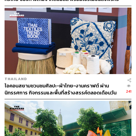
ประเทศ ส่งไว สั่งก่อนเที่ยง ได้ของวันถัดไป ส่งสินค้าแบบ
เย็นตรงจากโรงงาน [ADVERTORIAL]
THAILAND
ไอคอนสยามชวนชมศิลปะ-ผ้าไทย-งานคราฟต์ ผ่าน
241
นิทรรศการ กิจกรรมและพื้นที่สร้างสรรค์ตลอดเดือนวัน
แม่ [ADVERTORIAL]