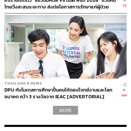
ศิริราชเปิดตัว “ธงวันมหิดล Virtual Run 2026” ชวนคน
72
ไทยวิ่งสะสมระยะทาง ส่งต่อโอกาสการรักษาแก่ผู้ป่วย
ช่วยชีวิตและทำให้คุณภาพชีวิตพวกเขาดีขึ้น”
เนื่องในวันมหิดล ประจำปี 2569 [PR NEWS]
ถึงจะเป็นโรงพยาบาลเก่าแก่ แต่ศิริราชก็สามารถปรับตัวทัน
ต่อการก้าวผ่านทุกยุคสมัย ศ.นพ.อภิชาติ​
เล่าว่าเกิดจาก 3
ปัจจัยหลัก ปัจจัยแรกคือการยึดมั่นตามคำสอนของ
สมเด็จพระ
มหิตลาธิเบศร อดุลยเดชวิกรม พระบรมราชชนก
ที่ทรง
พระราชทานให้กับแพทย์และบุคลากรทางการแพทย์ว่าให้
คิดถึงประโยชน์ของเพื่อนมนุษย์เป็นสิ่งแรก กิจของส่วนตน
เป็นสิ่งที่สอง จึงทำให้คนศิริราชให้ความสำคัญกับผู้อื่นก่อน
เสมอ โดยเฉพาะคนไข้
THAILAND
/
NEWS
“ไม่ว่าจะเป็นเรื่องการเรียนการสอน การทำวิจัย การรักษา
DPU กับโมเดลการศึกษาปั้นคนให้ตอบโจทย์งานและโลก
การดูแลคนไข้ ทุกอย่างต้องเริ่มต้นจากการคิดถึงคนที่จะได้
144
อนาคต คว้า 3 รางวัลจาก IEAC [ADVERTORIAL]
รับประโยชน์” ศ.นพ.อภิชาติ กล่าว
MORE
“ปัจจัยต่อมาคือการไม่หยุดพัฒนาตัวเอง บุคลากรเราทุกคน
ให้ความสำคัญกับการศึกษาหาความรู้ใหม่ๆ ตลอดเวลา
พัฒนาความรู้ทั้งในด้านการรักษาและเครื่องมือต่างๆ