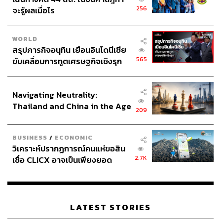
ที่สุดก็ตกลงพระทัยที่จะทรงช่วยปรับปรุงการแพทย์ของ
256
จะรู้ผลเมื่อไร
ประเทศไทยอย่างจริงจัง โดยเสด็จไปทรงศึกษาที่ School of
Public Health, Harvard Medical School ไม่เพียงเท่านั้น
WORLD
พระองค์ยังทรงเป็นผู้แทนรัฐบาลไทยในการเจรจากับมูลนิธิ
สรุปภารกิจอนุทิน เยือนอินโดนีเซีย
ร็อคกี้เฟลเลอร์เป็นผลสำเร็จ จนสามารถนำเงินทุนให้นักเรียน
565
ขับเคลื่อนการทูตเศรษฐกิจเชิงรุก
ไปศึกษาที่ต่างประเทศในสาขาการแพทย์ สาธารณสุข
ประกาศหุ้นส่วนยุทธศาสตร์ไทย –
พยาบาล และในแขนงวิชาเตรียมแพทย์ต่างๆ พร้อมทั้งจ้าง
อินโดนีเซีย
อาจารย์จากต่างประเทศที่มีความรู้ด้านการศึกษามาวาง
Navigating Neutrality:
รากฐานหลักสูตรแพทย์ให้เข้มแข็ง ทำให้ศิริราชมีมาตรฐาน
Thailand and China in the Age
209
ทางการแพทย์สมัยใหม่เทียบเท่าระดับนานาชาติ มีระบบ
of a New Global Order
แพทยศาสตร์ศึกษาที่มั่นคงทั้งก่อนและหลังปริญญา และท้าย
BUSINESS
/
ECONOMIC
ที่สุดคือความเป็นอยู่ที่ดีขึ้นของประชาชนคนไทย ด้วยการ
วิเคราะห์ปรากฏการณ์คนแห่ขอสิน
รักษาที่มีประสิทธิภาพและเครื่องมือทางการแพทย์ที่ทันสมัย”
2.7K
เชื่อ CLICX อาจเป็นเพียงยอด
ภูเขาน้ำแข็ง ของปัญหาหนี้ครัว
เรือนไทยที่ถูกซุกไว้
LATEST STORIES