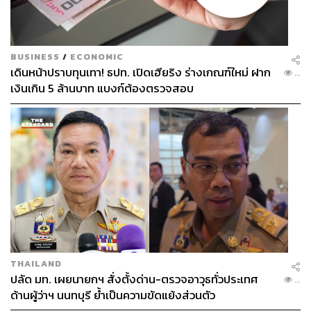
‘เชื่อมือและเชื่อใจแพทย์ศิริราช’ น่าจะเป็นคีย์เวิร์ดที่คนไทย
ทุกคนคิดเห็นตรงกัน และศิริราชเองต้องการให้ความเห็นนี้
ได้รับการส่งต่อไปยังแพทย์และบุคลากรทางการแพทย์รุ่น
BUSINESS
/
ECONOMIC
ใหม่ที่ได้รับการปลูกปั้นจากโรงเรียนแพทย์เก่าแก่แห่งนี้
เดินหน้าปราบทุนเทา! ธปท. เปิดเฮียริง ร่างเกณฑ์ใหม่ ฝาก
...
เงินเกิน 5 ล้านบาท แบงก์ต้องตรวจสอบ
เด็กรุ่นใหม่มีทักษะทางวิชาการและทักษะชีวิตที่แตกต่างจาก
คนรุ่นก่อน ครูแพทย์ที่ศิริราชรู้ดี จึงไม่สอนนักศึกษาแพทย์
แบบป้อนความรู้ แต่จะวางเพียงกรอบและชี้นำให้เด็กรุ่นใหม่
ได้มีโอกาสเรียนรู้และค้นคว้าเพิ่มเติมด้วยตนเอง แต่สิ่งที่
สำคัญกว่านั้นคือการสร้างแรงบันดาลใจให้นักศึกษาทุกคน
จบออกไปเป็นแพทย์ที่ดี ออกไปช่วยเหลือผู้คน สร้างความเชื่อ
ถือและเชื่อใจให้กับสังคมไทย เหมือนอย่างที่บูรพาจารย์และ
แพทย์รุ่นพี่ศิริราชได้ช่วยกันทำมาแล้วนับสิบนับร้อยปี
THAILAND
ปลัด มท. เผยนายกฯ สั่งตั้งด่าน-ตรวจอาวุธทั่วประเทศ
...
ด้านผู้ว่าฯ นนทบุรี ย้ำเป็นความขัดแย้งส่วนตัว