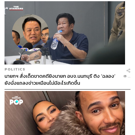
“เช่นเดียวกับที่เราเองก็ได้แรงบันดาลใจมาจากอาจารย์แพทย์
POLITICS
ซึ่งท่านเป็นตัวอย่างที่ดี ทำให้เราอยากเป็นเหมือนท่าน การจะ
นายกฯ สั่งเด็ดขาดคดียิงนายก อบจ.นนทบุรี ติง ‘ฉลอง’
...
ส่งต่อแรงบันดาลใจที่ดีจะต้องเป็นตัวอย่างที่ดีให้ได้ก่อน เรา
ยังนั่งแถลงข่าวเหมือนไม่มีอะไรเกิดขึ้น
บอกบุคลากรทุกคนว่าต้องทำหน้าที่ของตัวเองให้ดี และนั่นจะ
เป็นแบบอย่างที่ดีให้กับคนรุ่นหลัง ไม่ใช่เฉพาะในศิริราช
เพราะบัณฑิตที่จบจากที่นี่ต้องออกไปทำหน้าที่ดูแลประชาชน
ในโรงพยาบาลทั่วประเทศ จึงเป็นเหมือนการส่งต่อแรง
บันดาลใจไปสู่คนอีกนับล้าน
“ศิริราชมีวัฒนธรรมองค์กรที่เข้มแข็ง ทำให้เราสร้างบุคลากร