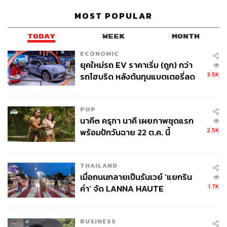
บุคลากรต้องทันสมัย ก้าวทันการเปลี่ยนแปลง รวมถึงการให้
MOST POPULAR
บริการก็ต้องปรับให้ทันต่อพฤติกรรมและความต้องการในทุก
ยุคสมัย
TODAY
WEEK
MONTH
“สุดท้ายคือเราเป็นองค์กรแห่งการเรียนรู้ เราสนับสนุนการ
ECONOMIC
ต่อยอดความคิดและส่งเสริมความคิดสร้างสรรค์ ทุกคนมี
ยุคใหม่รถ EV ราคาเริ่ม (ถูก) กว่า
3.5K
รถไฮบริด หลังต้นทุนแบตเตอรี่ลด
สิทธิ์ที่จะสร้างสรรค์ผลงาน ไม่ว่าจะเป็นอาจารย์แพทย์หรือ
ลง - จีนแห่บุกตลาดเกิดใหม่
บุคลากรแผนกต่างๆ ในโรงพยาบาลก็สามารถนำเสนอความ
คิดเห็นที่เป็นประโยชน์ในงานของพวกเขาและนำมาแชร์กัน”
POP
นาคี๓ ครุฑา นาคี เผยภาพชุดแรก
2.5K
พร้อมปักวันฉาย 22 ต.ค. นี้
THAILAND
เมื่อถนนกลายเป็นรันเวย์ ‘แยกริน
1.7K
คำ’ จัด LANNA HAUTE
COUTURE กลางสายฝน
BUSINESS