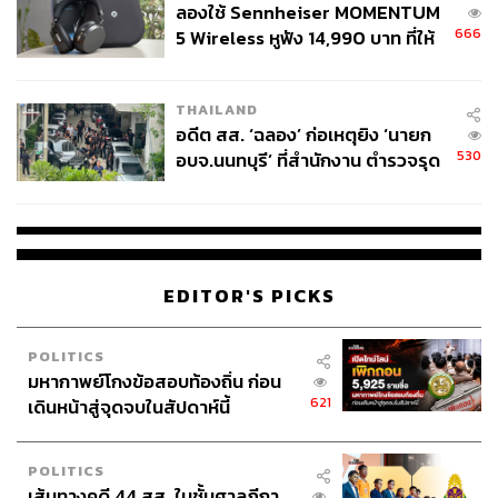
ลองใช้ Sennheiser MOMENTUM
666
5 Wireless หูฟัง 14,990 บาท ที่ให้
ผู้ใช้ถอดเปลี่ยนแบตเองได้ ก่อนกฎ
EU บังคับปีหน้า
THAILAND
นอกจาก 3 ปัจจัยข้างต้น มีอีกหนึ่งหัวใจสำคัญที่ทำให้ศิริราช
อดีต สส. ‘ฉลอง’ ก่อเหตุยิง ‘นายก
ยังคงเป็นโรงพยาบาลที่คนไทยให้ความไว้วางใจมากเป็นอัน
530
อบจ.นนทบุรี’ ที่สำนักงาน ตำรวจรุด
ดับต้นๆ คือเรื่อง ‘ความพร้อม’
ลงพื้นที่
เชื่อว่าทุกคนรู้และเห็นมาโดยตลอดว่าศิริราชทำงานอย่าง
หนักเพื่อ ‘สุขภาพที่ดีของคนไทยเสมอมา’ ศ.นพ.อภิชาติ บอก
ถึงที่มาของการหยิบเรื่องของ ‘ความพร้อม’ มาพูด ก็เพื่อ
EDITOR'S PICKS
ตอกย้ำความเป็นศิริราชที่ ‘พร้อม’ (Ready) ทำผลงานและ
การบริการให้มากยิ่งขึ้น
POLITICS
มหากาพย์โกงข้อสอบท้องถิ่น ก่อน
“ศิริราชพร้อมมาตั้งแต่วันแรกที่เริ่มก่อตั้ง ความพร้อมนั้นปรับ
621
เดินหน้าสู่จุดจบในสัปดาห์นี้
เปลี่ยนไปตามห้วงเวลาและบริบทที่ต่างกัน ในยุคแรกเรามี
องค์ความรู้แพทย์แผนโบราณ จนกระทั่งเราได้มีการพัฒนา
มาถึงจุดที่
สมเด็จพระมหิตลาธิเบศร อดุลยเดชวิกรม พระบรม
POLITICS
ราชชนก
ทรงสนพระทัยการแพทย์และการสาธารณสุข ใน
เส้นทางคดี 44 สส. ในชั้นศาลฎีกา