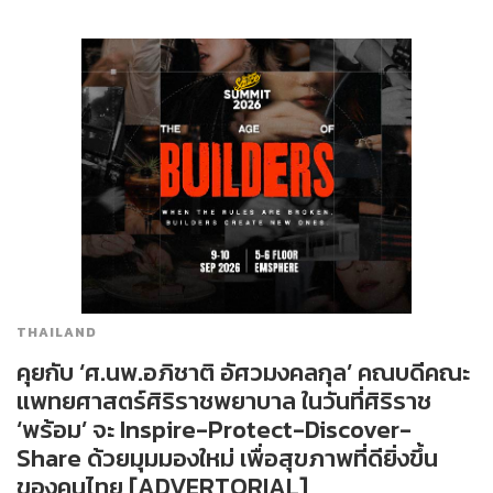
THAILAND
คุยกับ ‘ศ.นพ.อภิชาติ​ อัศวมงคล​กุล’​ คณบดีคณะ​
แพทยศาสตร์​ศิริราช​พยาบาล ในวันที่ศิริราช
‘พร้อม’ จะ Inspire-Protect-Discover-
Share ด้วยมุมมองใหม่ เพื่อสุขภาพที่ดียิ่งขึ้น
ของคนไทย [ADVERTORIAL]