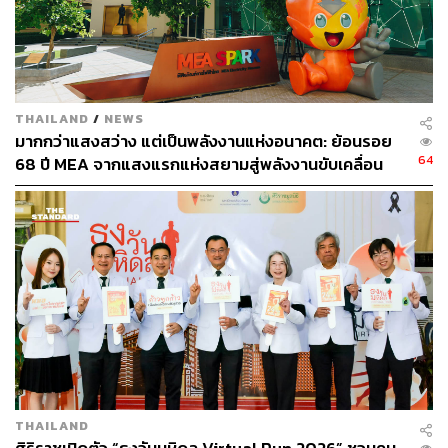
“ตั้งแต่วันนั้นจนถึงวันนี้ผมเห็นการเติบโตในทุกๆ ด้านของ
ศิริราช ตั้งแต่พื้นที่ขยายใหญ่ขึ้น จากโรงพยาบาลที่มีเพียงไม่
THAILAND
/
NEWS
กี่อาคาร ตอนนี้ขยับขยายไปมาก เรามีโรงพยาบาลศิริราชปิย
มากกว่าแสงสว่าง แต่เป็นพลังงานแห่งอนาคต: ย้อนรอย
มหาราชการุณย์ หรือในส่วนของอาคารเฉลิมพระเกียรติ 80
64
68 ปี MEA จากแสงแรกแห่งสยามสู่พลังงานขับเคลื่อน
พรรษา ซึ่งเป็นตึกวิจัยและอื่นๆ นอกจากนั้นยังมีการขยายศูนย์
เมือง ผ่าน MEA SPARK
วิทยาการเวชศาสตร์ผู้สูงอายุศิริราชไปที่จังหวัดสมุทรสาคร
เราเปิดศูนย์การแพทย์กาญจนาภิเษกที่ศาลายา แล้วเราก็มี
SIRIRAJ H SOLUTIONS ศูนย์บริการสุขภาพครบวงจรที่เพิ่ง
เปิดเมื่อปี 2566 ขณะเดียวกันจำนวนบุคลากรในยุคที่ผมเป็น
นักเรียนแพทย์ไม่น่าจะเกิน 8,000 คน แต่ตอนนี้เรามีบุคลากร
ทั้งที่ศิริราชและศูนย์ต่างๆ ที่เล่าไปกว่า 20,000 คน รวมถึง
จำนวนผู้เข้ารับบริการก็เพิ่มขึ้นตามลำดับ
“แม้หลายอย่างจะเปลี่ยนไปตามยุคสมัย แต่สิ่งที่ไม่เปลี่ยนเลย
คือความตั้งใจเดิม ศรัทธา และความเชื่อมั่น ตลอดระยะเวลา
THAILAND
136 ปี ศิริราชเป็นโรงพยาบาลที่คนไทยเชื่อมั่นว่าจะสามารถ