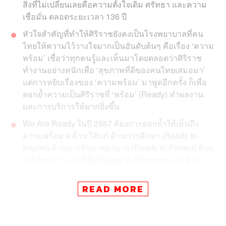
สิ่งที่ไม่เปลี่ยนเลยคือความตั้งใจเดิม ศรัทธา และความ
เชื่อมั่น ตลอดระยะเวลา 136 ปี
หัวใจสำคัญที่ทำให้ศิริราชยังคงเป็นโรงพยาบาลที่คน
ไทยให้ความไว้วางใจมากเป็นอันดับต้นๆ คือเรื่อง ‘ความ
พร้อม’ เชื่อว่าทุกคนรู้และเห็นมาโดยตลอดว่าศิริราช
ทำงานอย่างหนักเพื่อ ‘สุขภาพที่ดีของคนไทยเสมอมา’
แต่การหยิบเรื่องของ ‘ความพร้อม’ มาพูดอีกครั้ง ก็เพื่อ
ตอกย้ำความเป็นศิริราชที่ ‘พร้อม’ (Ready) ทำผลงาน
และการบริการให้มากยิ่งขึ้น
We Are Ready ในปี 2567 ต้องการตอกย้ำให้เห็นถึง
ความพร้อม 4 ด้าน ได้แก่ ด้านการศึกษา (Ready to
Inspire) ด้านการรักษาพยาบาล (Ready to Protect) ด้าน
งานวิชาการ งานวิจัย (Ready to Discover) และด้าน
การเป็นสะพานบุญเพื่อการแบ่งปัน (Ready to Share)
READ MORE
กว่า 136 ปี นับตั้งแต่พระบาทสมเด็จพระจุลจอมเกล้าเจ้าอยู่
หัวทรงพระกรุณาโปรดเกล้าฯ พระราชทานนามว่า ‘โรง
ศิริราชพยาบาล’ จุดเริ่มต้นแห่งการให้ก็ถูกส่งต่อไปอย่างไม่มี