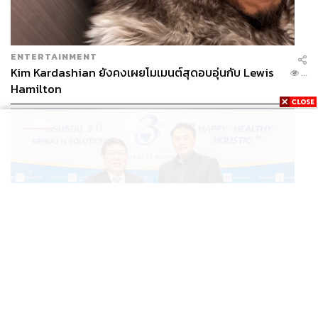
ต้นแบบที่ดีให้กับวงการแพทย์ของไทย อัตลักษณ์ของคน
ศิริราชต้องเป็นคนที่มีความรับผิดชอบ ทำหน้าที่ของตัวเองให้
ดีที่สุด ต้องไม่หยุดพัฒนาตัวเองให้ดียิ่งขึ้น รู้จักทำงานเป็นทีม
ทำงานด้วยความตรงไปตรงมา ซื่อสัตย์ สุจริต และต้องคิดถึง
ENTERTAINMENT
ประโยชน์ของคนไข้ ประโยชน์ต่อส่วนรวม”
Kim Kardashian ยังคงเผยโมเมนต์สุดอบอุ่นกับ Lewis
...
Hamilton
Ready to Protect: ‘พร้อม’ ให้การรักษาและบริการ
ดูแลสุขภาพคนไทยทุกคน
นิยามการปกป้องของศิริราชคือการสร้างสุขภาวะที่ดีให้กับ
คนไทย แม้ว่าศิริราชจะมีความพร้อมด้านการรักษา แต่จะดี
ยิ่งกว่าหากคนไทยทุกคนสุขภาพแข็งแรงและไม่เจ็บป่วย
แต่
เมื่อไรที่ต้องเข้ารับการรักษา ศิริราชก็พร้อมที่จะดูแลคนไทย
อย่างเสมอภาค เท่าเทียม
THAILAND
“เราเป็นโรงพยาบาลที่ดูแลคนไข้ทุกระดับชั้น คนไข้ทุกคนจะ
อ่านเบื้องหลัง ‘SIRIRAJ H SOLUTIONS’ ปักหมุด ICS สู่
...
ได้รับการดูแลอย่างเท่าเทียม มาตรฐานที่เราดูแลคือ
โมเดลคืนทุนใน 3 ปี รายได้โต 30% [ADVERTORIAL]
มาตรฐานศิริราชเหมือนกันหมด เพราะเรามีอาจารย์หมอทุก