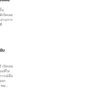
ั้น
ด้เปิดเผย
 ผ่านการ
ี่
ข้ม
ี เปิดเผย
ณที่ไม่
ารณ์สื่อ
้ออก
ฆษ...