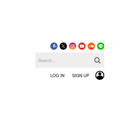
LOG IN
SIGN UP