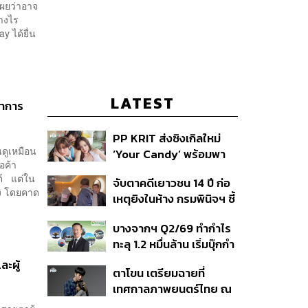
เผยว่าอาจ
่างไร
y ได้ยื่น
LATEST
นำการ
PP KRIT ส่งซิงเกิลใหม่
นดูเหมือน
‘Your Candy’ พร้อมพา
อค้า
ต้าเหนิง และ ณิชา ร่วมมิว
นต์ แต่ใน
จับตาคดีเยาวชน 14 ปี ก่อ
สิกวิดีโอ
รง โดยคาด
เหตุยิงในห้าง กรมพินิจฯ ชี้
ประพฤติดี-รับการรักษาต่อ
บางจากฯ Q2/69 ทำกำไร
เนื่อง ประเมินปล่อยตัว
ทะลุ 1.2 หมื่นล้าน เริ่มบุ๊กกำ
ไร ‘SAF’ เชิงพาณิชย์ครั้ง
ละผู้
ตาโขน เตรียมฉายที่
แรก หนุนรายได้ครึ่งปีทะลุ
เทศกาลภาพยนตร์ไทย ณ
3.2 แสนล้าน
ประเทศบราซิล