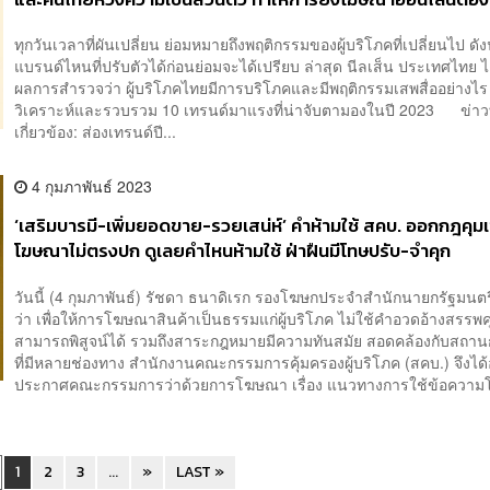
มากขึ้น
ทุกวันเวลาที่ผันเปลี่ยน ย่อมหมายถึงพฤติกรรมของผู้บริโภคที่เปลี่ยนไป ดังน
แบรนด์ไหนที่ปรับตัวได้ก่อนย่อมจะได้เปรียบ ล่าสุด นีลเส็น ประเทศไทย ไ
ผลการสำรวจว่า ผู้บริโภคไทยมีการบริโภคและมีพฤติกรรมเสพสื่ออย่างไร
วิเคราะห์และรวบรวม 10 เทรนด์มาแรงที่น่าจับตามองในปี 2023 ข่าวท
เกี่ยวข้อง: ส่องเทรนด์ปี...
4 กุมภาพันธ์ 2023
‘เสริมบารมี-เพิ่มยอดขาย-รวยเสน่ห์’ คำห้ามใช้ สคบ. ออกกฎคุมเ
โฆษณาไม่ตรงปก ดูเลยคำไหนห้ามใช้ ฝ่าฝืนมีโทษปรับ-จำคุก
วันนี้ (4 กุมภาพันธ์) รัชดา ธนาดิเรก รองโฆษกประจำสำนักนายกรัฐมนตร
ว่า เพื่อให้การโฆษณาสินค้าเป็นธรรมแก่ผู้บริโภค ไม่ใช้คำอวดอ้างสรรพคุ
สามารถพิสูจน์ได้ รวมถึงสาระกฎหมายมีความทันสมัย สอดคล้องกับสถานก
ที่มีหลายช่องทาง สำนักงานคณะกรรมการคุ้มครองผู้บริโภค (สคบ.) จึงได
ประกาศคณะกรรมการว่าด้วยการโฆษณา เรื่อง แนวทางการใช้ข้อความโ
1
2
3
...
»
LAST »