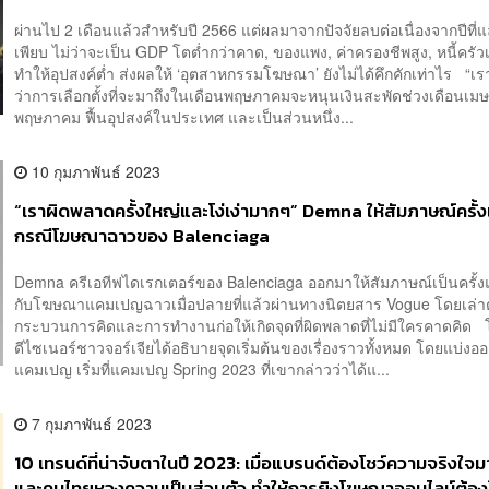
ผ่านไป 2 เดือนแล้วสำหรับปี 2566 แต่ผลมาจากปัจจัยลบต่อเนื่องจากปีที่แล
เพียบ ไม่ว่าจะเป็น GDP โตต่ำกว่าคาด, ของแพง, ค่าครองชีพสูง, หนี้ครัวเ
ทำให้อุปสงค์ต่ำ ส่งผลให้ ‘อุตสาหกรรมโฆษณา’ ยังไม่ได้คึกคักเท่าไร “เ
ว่าการเลือกตั้งที่จะมาถึงในเดือนพฤษภาคมจะหนุนเงินสะพัดช่วงเดือนเม
พฤษภาคม ฟื้นอุปสงค์ในประเทศ และเป็นส่วนหนึ่ง...
10 กุมภาพันธ์ 2023
“เราผิดพลาดครั้งใหญ่และโง่เง่ามากๆ” Demna ให้สัมภาษณ์ครั้
กรณีโฆษณาฉาวของ Balenciaga
Demna ครีเอทีฟไดเรกเตอร์ของ Balenciaga ออกมาให้สัมภาษณ์เป็นครั้งแ
กับโฆษณาแคมเปญฉาวเมื่อปลายที่แล้วผ่านทางนิตยสาร Vogue โดยเล่าตั
กระบวนการคิดและการทำงานก่อให้เกิดจุดที่ผิดพลาดที่ไม่มีใครคาดคิด
ดีไซเนอร์ชาวจอร์เจียได้อธิบายจุดเริ่มต้นของเรื่องราวทั้งหมด โดยแบ่งออ
แคมเปญ เริ่มที่แคมเปญ Spring 2023 ที่เขากล่าวว่าได้แ...
7 กุมภาพันธ์ 2023
10 เทรนด์ที่น่าจับตาในปี 2023: เมื่อแบรนด์ต้องโชว์ความจริงใจม
และคนไทยหวงความเป็นส่วนตัว ทำให้การยิงโฆษณาออนไลน์ต้องใ