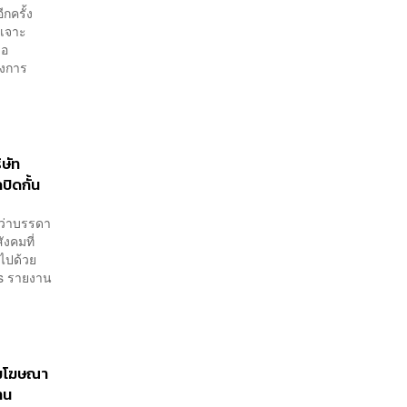
กครั้ง
 เจาะ
่อ
างการ
ษัท
ิดกั้น
 ว่าบรรดา
ังคมที่
มไปด้วย
es รายงาน
รมโฆษณา
าน