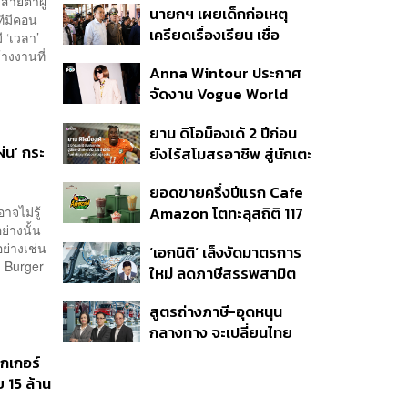
สายตาผู้
นายกฯ เผยเด็กก่อเหตุ
ีมีคอน
เครียดเรื่องเรียน เชื่อ
ี ‘เวลา’
เตรียมการเป็นขั้นตอน ชี้มี
างงานที่
Anna Wintour ประกาศ
กระสุนอีกกว่า 30 นัด หาก
จัดงาน Vogue World
ไม่จบชีวิตตัวเองอาจสูญ
2027 ที่ซานฟรานซิสโก
เสียเพิ่ม
ยาน ดิโอม็องเด้ 2 ปีก่อน
่น’ กระ
ยังไร้สโมสรอาชีพ สู่นักเตะ
ค่าตัว 125 ล้านยูโร กับคำ
ยอดขายครึ่งปีแรก Cafe
สัญญาถึงน้องสาวผู้ล่วง
าจไม่รู้
Amazon โตทะลุสถิติ 117
ลับ
ย่างนั้น
ล้านแก้ว หนุนธุรกิจไลฟ์
ย่างเช่น
‘เอกนิติ’ เล็งงัดมาตรการ
สไตล์ OR โตต่อเนื่อง
ง Burger
ใหม่ ลดภาษีสรรพสามิต
หวังดึงผู้ผลิต EV มาตั้ง
สูตรถ่างภาษี-อุดหนุน
โรงงานในไทย
กลางทาง จะเปลี่ยนไทย
จาก ‘ทางผ่าน’ เป็นฮับผลิต
ิกเกอร์
EV ได้จริงหรือ?
 15 ล้าน