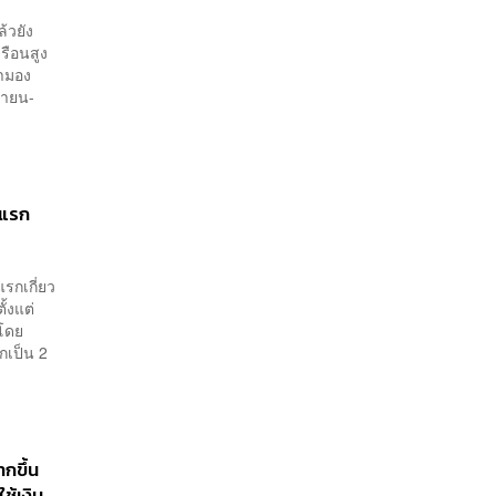
้วยัง
รือนสูง
รามอง
ษายน-
งแรก
รกเกี่ยว
้งแต่
 โดย
กเป็น 2
ากขึ้น
ช้เงิน