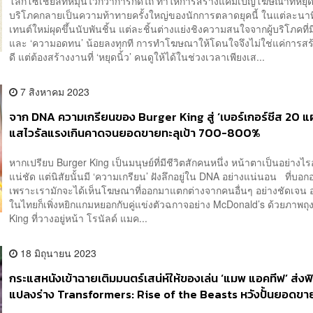
โลกโซเชียลที่หมุนไวกว่าการกดไถ ทำให้การสร้างแคมเปญโฆษณาที่หยุด
บริโภคกลายเป็นความท้าทายครั้งใหญ่ของนักการตลาดยุคนี้ ในแต่ละนาท
เทนต์ใหม่ผุดขึ้นนับพันชิ้น แต่ละชิ้นต่างแย่งชิงความสนใจจากผู้บริโภคที่ม
และ ‘ความอดทน’ น้อยลงทุกที การทำโฆษณาให้โดนใจจึงไม่ใช่แค่การสร้
ดี แต่ต้องสร้างงานที่ ‘หยุดนิ้ว’ คนดูให้ได้ในช่วงเวลาเพียงเส...
7 สิงหาคม 2023
จาก DNA ความเกรียนของ Burger King สู่ ‘เบอร์เกอร์ชีส 20 แผ
แสไวรัลแรงเกินคาดจนยอดขายทะลุเป้า 700-800%
หากเปรียบ Burger King เป็นมนุษย์ที่มีชีวิตสักคนหนึ่ง หน้าตาเป็นอย่างไรอ
แน่ชัด แต่นิสัยนั้นมี ‘ความเกรียน’ ฝังลึกอยู่ใน DNA อย่างแน่นอน ที่บอกอ
เพราะเรามักจะได้เห็นโฆษณาที่ออกมาแตกต่างจากคนอื่นๆ อย่างชัดเจน อ
ในไทยก็เพิ่งหยิกแกมหยอกกับคู่แข่งตัวฉกาจอย่าง McDonald’s ด้วยภาพถุ
King ที่วางอยู่หน้า โรนัลด์ แมค...
18 มิถุนายน 2023
กระแสหนังเข้าฉายเติมมนตร์เสน่ห์ให้ของเล่น ‘แมพ แอคทีฟ’ ส่งฟ
แปลงร่าง Transformers: Rise of the Beasts หวังปั้นยอดขาย
บาท