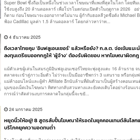
Super Bowl ซึ่งถือเป็นหนึ่งในช่วงเวลาโฆษณาที่แพงที่สุดในโลก โดยทีม
ใช้งบสูงถึง 20 ล้านดอลลาร์ เพื่อโปรโมตก่อนเปิดตัวในฤดูกาล 2026 อย
ก็ตาม ก่อนโฆษณาจะออกอากาศไม่นาน ผู้กำกับฮอลลีวูดชื่อดัง Michael Ba
ฟ้อง Cadillac มูลค่า 1.5 ล้านดอลลาร์ โดยกล่าวหาว่าท...
4 ธันวาคม 2025
ถึงเวลาไทยคุม ‘อินฟลูเอนเซอร์’ แล้วหรือยัง? ก.ล.ต. จ่อเข้มแนะ
ลงทุนเตรียมออกกฎให้ ‘ผู้จ้าง’ ต้องรับผิดชอบ หากโฆษณาผิดกฎ
แม้ตัวเลขผู้เล่นในสมรภูมิอินฟลูเอนเซอร์ไทยจะพุ่งสูงแตะ 16 ล้านราย จ
ตลาดจะเข้าสู่ภาวะอิ่มตัว ไม่ว่าจะเป็นมืออาชีพกว่า 3 แสนราย หรือกลุ่มพ่
แม่ค้าออนไลน์และผู้ทำ Affiliate อีกนับล้านที่ผันตัวมาเป็นผู้สร้างคอนเท
มุมของเม็ดเงินโฆษณา ทิศทางกลับสวนทางและยังคงเติบโตอย่างร้อนแ
การณ์ว่าสัดส่วนงบการตลาดในกลุ่มนี้จะขยั...
24 มกราคม 2025
หยุดนิ้วให้อยู่! 8 สูตรลับปั้นโฆษณาให้รอดในยุคคอนเทนต์ล้นโลกแ
บริโภคยุคความอดทนต่ำ