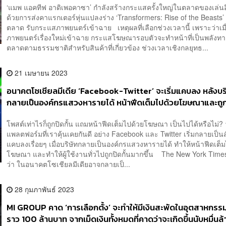
‘แมพ แอคทีฟ อาดิเพอคาซา’ กำลังสร้างกระแสครั้งใหญ่ในตลาดของเล่นอี
ด้วยการส่งคาแรกเตอร์หุ่นแปลงร่าง ‘Transformers: Rise of the Beasts’
ตลาด รับกระแสภาพยนตร์เข้าฉาย เหตุผลที่เลือกช่วงเวลานี้ เพราะว่าเมื
ภาพยนตร์เรื่องใหม่เข้าฉาย กระแสโฆษณารอบตัวจะทำหน้าที่เป็นพลังท
ตลาดตามธรรมชาติสำหรับสินค้าที่เกี่ยวข้อง ช่วงเวลาเชิงกลยุทธ...
21 เมษายน 2023
อนาคตโซเชียลมีเดีย ‘Facebook-Twitter’ จะเริ่มแคบลง หลังบริ
กลายเป็นองค์กรแสวงหารายได้ หน้าฟีดเต็มไปด้วยโฆษณาและถูกป
มากขึ้น
โพสต์เท่าไรก็ถูกปิดกั้น แถมหน้าฟีดเต็มไปด้วยโฆษณา เป็นไปได้หรือไม่?
แพลตฟอร์มที่เราคุ้นเคยกันดี อย่าง Facebook และ Twitter เริ่มกลายเป็นส
แคบลงเรื่อยๆ เมื่อบริษัทกลายเป็นองค์กรแสวงหารายได้ ทำให้หน้าฟีดเต็
โฆษณา และทำให้ผู้ใช้งานทั่วไปถูกปิดกั้นมากขึ้น The New York Tim
ว่า ในอนาคตโซเชียลมีเดียอาจกลายเป็...
28 กุมภาพันธ์ 2023
MI GROUP คาด ‘การเลือกตั้ง’ จะทำให้มีเงินสะพัดในอุตสาหกร
ราว 100 ล้านบาท จากเม็ดเงินทั้งหมดที่คาดว่าจะเกิดขึ้นนับหมื่นล้