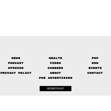
News
Wealth
Pop
Podcast
Video
Now
Opinion
Careers
Events
Privacy Policy
About
Contact
FOR ADVERTISING
MEMBERSHIP