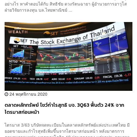
อย่างไร หาคำตอบได้กับ สิทธิชัย ดวงรัตนฉายา ผู้อำนวยการอาวุโส
ฝ่ายวิจัยการลงทุน บล.ไทยพาณิชย์ ...
24 พฤศจิกายน 2020
ตลาดหลักทรัพย์ ​โชว์กำไรสุทธิ บจ. 3Q63 ฟื้นตัว 24% จาก
ไตรมาสก่อนหน้า
ไตรมาส 3/63 บริษัทจดทะเบียนในตลาดหลักทรัพย์แห่งประเทศไทย มี
ยอดขายและกำไรสุทธิเพิ่มขึ้นจากไตรมาสก่อนหน้า หลังมาตรการ
ควบคุมการแพร่ระบาดของโควิด-19 ผ่อนคลายลง แต่ผลประกอบการ