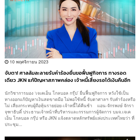
10 พฤศจิกายน 2023
จับตา! ศาลล้มละลายรับคำร้องยื่นขอฟื้นฟูกิจการ ทางรอด
เดียว JKN แก้ปัญหาสภาพคล่อง เจ้าหนี้เสี่ยงรอได้เงินคืนอีก
ยาว
นักวิชาการมอง ‘เจเคเอ็น โกลบอล กรุ๊ป’ ยื่นฟื้นฟูกิจการ หวังใช้เป็น
ทางออกแก้ปัญหาเงินสดขาดมือ ไม่พอใช้หนี้ จับตาศาลฯ รับคำร้องหรือ
ไม่ เสี่ยงกระทบผู้ถือหุ้นรายย่อย-เจ้าหนี้ได้คืนช้า แอน-จักรพงษ์ จักรา
จุฑาธิบดิ์ ประธานเจ้าหน้าที่บริหารและกรรมการผู้จัดการ บมจ.เจเค
เอ็น โกลบอล กรุ๊ป หรือ JKN แจ้งตลาดหลักทรัพย์แห่งประเทศไทยว่า ที่
ประชุม...