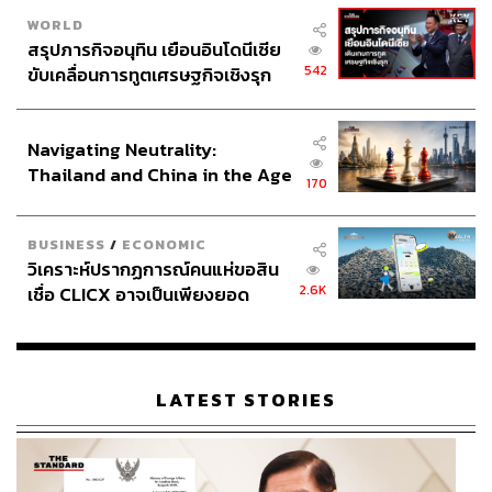
WORLD
สรุปภารกิจอนุทิน เยือนอินโดนีเซีย
542
ขับเคลื่อนการทูตเศรษฐกิจเชิงรุก
ประกาศหุ้นส่วนยุทธศาสตร์ไทย –
อินโดนีเซีย
Navigating Neutrality:
Thailand and China in the Age
170
of a New Global Order
BUSINESS
/
ECONOMIC
วิเคราะห์ปรากฏการณ์คนแห่ขอสิน
2.6K
เชื่อ CLICX อาจเป็นเพียงยอด
ภูเขาน้ำแข็ง ของปัญหาหนี้ครัว
เรือนไทยที่ถูกซุกไว้
LATEST STORIES