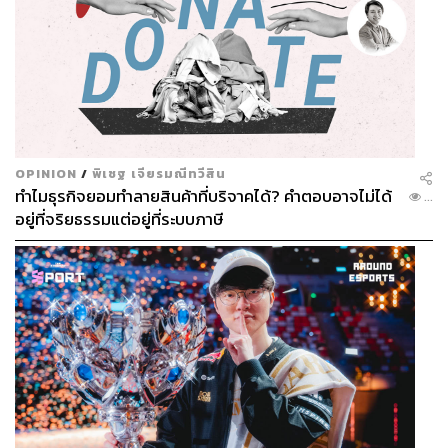
OPINION
/
พิเชฐ เจียรมณีทวีสิน
ทำไมธุรกิจยอมทำลายสินค้าที่บริจาคได้? คำตอบอาจไม่ได้
...
อยู่ที่จริยธรรมแต่อยู่ที่ระบบภาษี