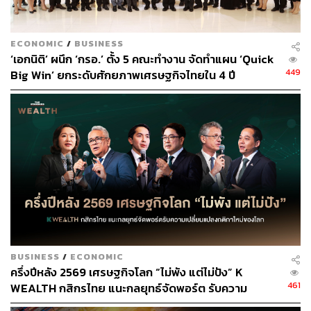
ECONOMIC
/
BUSINESS
‘เอกนิติ’ ผนึก ‘กรอ.’ ตั้ง 5 คณะทำงาน จัดทำแผน ‘Quick
449
Big Win’ ยกระดับศักยภาพเศรษฐกิจไทยใน 4 ปี
BUSINESS
/
ECONOMIC
ครึ่งปีหลัง 2569 เศรษฐกิจโลก “ไม่พัง แต่ไม่ปัง” K
461
WEALTH กสิกรไทย แนะกลยุทธ์จัดพอร์ต รับความ
เปลี่ยนแปลงกติกาใหม่ของโลก