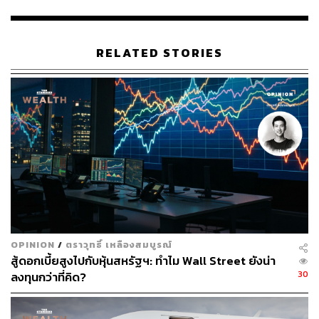
RELATED STORIES
138
ABOUT THE AUTHOR
ประลองยุทธ ผงงอย
THE STANDARD WEALTH Feature Editor
OPINION
/
ตราวุทธิ์ เหลืองสมบูรณ์
สู้ดอกเบี้ยสูงไปกับหุ้นสหรัฐฯ: ทำไม Wall Street ยังน่า
30
ลงทุนกว่าที่คิด?