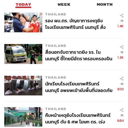
TODAY
WEEK
MONTH
THAILAND
รอง ผบ.ตร. บัญชาการเหตุยิง
1.4K
โรงเรียนเทพศิรินทร์ นนทบุรี สั่ง
ค้นหา 2 รอบยืนยันไร้คนติดค้าง พบ
ศพปู่-ย่าที่บ้านพักผู้ก่อเหตุ
THAILAND
สื่อนอกจับตากราดยิง รร. ใน
1.3K
นนทบุรี ชี้ไทยมีอัตราครอบครองปืน
สูงในระดับต้นของภูมิภาค
THAILAND
นักเรียนโรงเรียนเทพศิรินทร์
833
นนทบุรี อพยพเข้ายังพื้นที่ปลอดภัย
ชั่วคราว หลังเหตุใช้อาวุธปืนภายใน
โรงเรียนคลี่คลาย
THAILAND
คืบหน้าเหตุยิงโรงเรียนเทพศิรินทร์
684
นนทบุรี ดับ 6 ศพ โฆษก ตร. เร่ง