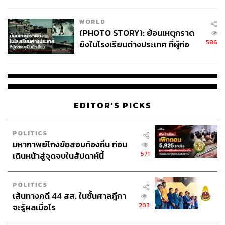
สอบปมขโมยปืนปู่ก่อเหตุ
WORLD
(PHOTO STORY): ย้อนเหตุกราด
586
ยิงในโรงเรียนต่างประเทศ ที่ผู้ก่อ
เหตุเป็นนักเรียน
EDITOR'S PICKS
POLITICS
มหากาพย์โกงข้อสอบท้องถิ่น ก่อน
571
เดินหน้าสู่จุดจบในสัปดาห์นี้
POLITICS
เส้นทางคดี 44 สส. ในชั้นศาลฎีกา
203
จะรู้ผลเมื่อไร