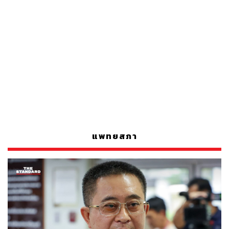
แพทยสภา