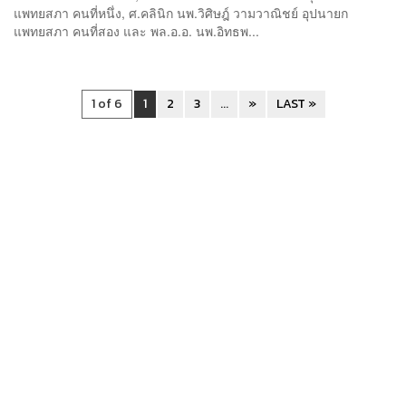
แพทยสภา คนที่หนึ่ง, ศ.คลินิก นพ.วิศิษฎ์ วามวาณิชย์ อุปนายก
แพทยสภา คนที่สอง และ พล.อ.อ. นพ.อิทธพ...
1 of 6
1
2
3
...
»
LAST »