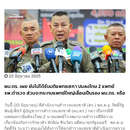
23 มิถุนายน 2025
ผบ.ตร. เผย ยังไม่ได้รับมติแพทยสภา ปมลงโทษ 2 แพทย์
รพ.ตำรวจ ส่วนจะกระทบแพทย์ใหญ่เลื่อนเป็นรอง ผบ.ตร. หรือ
ไม่ อยู่ระหว่างพิจารณา
วันนี้ (23 มิถุนายน) ที่สำนักงานตำรวจแห่งชาติ (ตร.) พล.ต.อ. กิตติ์รัฐ
พันธุ์เพ็ชร์ ผู้บัญชาการตำรวจแห่งชาติ (ผบ.ตร.) กล่าวถึงกรณีที่
แพทยสภามีมติลงโทษ 2 นายแพทย์โรงพยาบาลตำรวจที่มีความ
เกี่ยวข้องกับการรักษาตัว ทักษิณ ชินวัตร อดีตนายกรัฐมนตรี พล.ต.อ.
กิตติ์รัฐ ระบุว่า ตนเองได้สั่งการให้จเรตำรวจแห่งชาติดำเนินการตรวจ