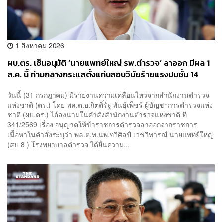
1 สิงหาคม 2026
ผบ.ตร. เซ็นอนุมัติ ‘นายแพทย์ใหญ่ รพ.ตำรวจ’ ลาออก มีผล 1
ส.ค. นี้ ท่ามกลางกระแสตั้งแท่นสอบวินัยร้ายแรงปมชั้น 14
วันนี้ (31 กรกฎาคม) มีรายงานความเคลื่อนไหวจากสำนักงานตำรวจ
แห่งชาติ (ตร.) โดย พล.ต.อ.กิตติ์รัฐ พันธุ์เพ็ชร์ ผู้บัญชาการตำรวจแห่ง
ชาติ (ผบ.ตร.) ได้ลงนามในคำสั่งสำนักงานตำรวจแห่งชาติ ที่
341/2569 เรื่อง อนุญาตให้ข้าราชการตำรวจลาออกจากราชการ
เนื้อหาในคำสั่งระบุว่า พล.ต.ท.นพ.ทวีศิลป์ เวชวิทารณ์ นายแพทย์ใหญ่
(สบ 8 ) โรงพยาบาลตำรวจ ได้ยื่นความ...