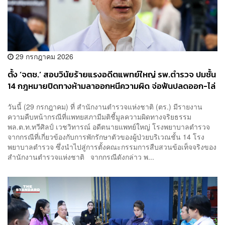
29 กรกฎาคม 2026
ตั้ง ‘จตช.’ สอบวินัยร้ายแรงอดีตแพทย์ใหญ่ รพ.ตำรวจ ปมชั้น
14 กฎหมายปิดทางห้ามลาออกหนีความผิด จ่อฟันปลดออก-ไล่
ออก
วันนี้ (29 กรกฎาคม) ที่ สำนักงานตำรวจแห่งชาติ (ตร.) มีรายงาน
ความคืบหน้ากรณีที่แพทยสภามีมติชี้มูลความผิดทางจริยธรรม
พล.ต.ท.ทวีศิลป์ เวชวิทารณ์ อดีตนายแพทย์ใหญ่ โรงพยาบาลตำรวจ
จากกรณีที่เกี่ยวข้องกับการพักรักษาตัวของผู้ป่วยบริเวณชั้น 14 โรง
พยาบาลตำรวจ ซึ่งนำไปสู่การตั้งคณะกรรมการสืบสวนข้อเท็จจริงของ
สำนักงานตำรวจแห่งชาติ จากกรณีดังกล่าว พ...