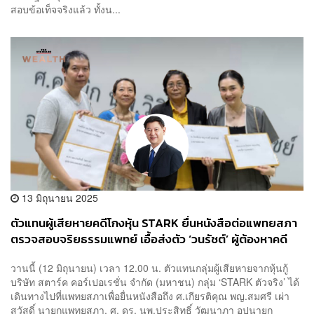
สอบข้อเท็จจริงแล้ว ทั้งน...
13 มิถุนายน 2025
ตัวแทนผู้เสียหายคดีโกงหุ้น STARK ยื่นหนังสือต่อแพทยสภา
ตรวจสอบจริยธรรมแพทย์ เอื้อส่งตัว ‘วนรัชต์’ ผู้ต้องหาคดี
ฉ้อโกง รักษาที่ชั้น 14 รพ.ตำรวจ
วานนี้ (12 มิถุนายน) เวลา 12.00 น. ตัวแทนกลุ่มผู้เสียหายจากหุ้นกู้
บริษัท สตาร์ค คอร์เปอเรชั่น จำกัด (มหาชน) กลุ่ม ‘STARK ตัวจริง’ ได้
เดินทางไปที่แพทยสภาเพื่อยื่นหนังสือถึง ศ.เกียรติคุณ พญ.สมศรี เผ่า
สวัสดิ์ นายกแพทยสภา, ศ. ดร. นพ.ประสิทธิ์ วัฒนาภา อุปนายก