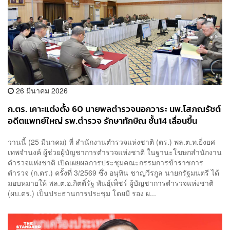
26 มีนาคม 2026
ก.ตร. เคาะแต่งตั้ง 60 นายพลตำรวจนอกวาระ นพ.โสภณรัชต์
อดีตแพทย์ใหญ่ รพ.ตำรวจ รักษาทักษิณ ชั้น14 เลื่อนขึ้น
พล.ต.อ.
วานนี้ (25 มีนาคม) ที่ สำนักงานตำรวจแห่งชาติ (ตร.) พล.ต.ท.ยิ่งยศ
เทพจำนงค์ ผู้ช่วยผู้บัญชาการตำรวจแห่งชาติ ในฐานะโฆษกสำนักงาน
ตำรวจแห่งชาติ เปิดเผยผลการประชุมคณะกรรมการข้าราชการ
ตำรวจ (ก.ตร.) ครั้งที่ 3/2569 ซึ่ง อนุทิน ชาญวีรกูล นายกรัฐมนตรี ได้
มอบหมายให้ พล.ต.อ.กิตติ์รัฐ พันธุ์เพ็ชร์ ผู้บัญชาการตำรวจแห่งชาติ
(ผบ.ตร.) เป็นประธานการประชุม โดยมี รอง ผ...