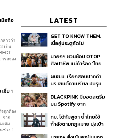
LATEST
มือถือ
GET TO KNOW THEM:
กล่าวว่า
เนื้อคู่ประตูถัดไป
t เป็น
DIRECT
นายกฯ ชวนช้อป OTOP
ามารถจอง
ศิลปาชีพ แม่ค้าร้อง ‘ไทย
ช่วยไทย พลัส’ สุดยอด
ผบช.น. เรียกสอบปากคำ
ถามมีต่อไหม นายกฯ ตอบ
นร.เซนต์คาเบรียล ปมรุม
‘เดี๋ยวจะพยายาม’
ทำร้ายเพื่อน-ใช้ปืนขู่ สั่ง
ริ่ม 1
BLACKPINK มียอดสตรีม
ดำเนินคดีแล้ว
บน Spotify จาก
ประเทศไทยสูงถึง 536 ล้าน
ิจถูกต้อง
ทบ. โต้กัมพูชา ย้ำไทยใช้
็น จาก
ครั้ง ตลอด 10 ปีที่ผ่านมา
มเติม
กำลังตามกฎหมาย มุ่งเป้า
นช่วง 1-
หมายทางทหาร ชี้ความเสีย
นายกฯ สั่งเข้มพกปืนนอก