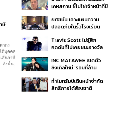
หายไทยไม่อาจลบด้วย
เคหสถาน ชี้ไม่ใช่เจ้าหน้าที่มี
ข้อมูลบิดเบือน
โทษอุกฉกรรจ์ ปืนถูกขโมย
ยศชนัน เคาะแผนความ
ก่อเหตุ เจ้าของร่วมรับผิด
าษี
ปลอดภัยในรั้วโรงเรียน
90 วัน ส่งนักสุขภาพจิต
Travis Scott ไม่รู้สึก
ดูแล-คุมเข้มคัดกรองสิ่ง
รพากร
กดดันที่ไม่เคยชนะรางวัล
ผิดกฎหมาย
ได้บุคคล
แกรมมี่ แม้มีชื่อเข้าชิงมา
เสียภาษี
INC MATAWEE เปิดตัว
แล้ว 10 ครั้ง
ดังนั้น
ซิงเกิลใหม่ ‘รอบที่ล้าน
(Loop)’ ที่ได้ เน PERSES
ทำไมทรัมป์เดินหน้าจำกัด
มาแสดงในมิวสิกวิดีโอ
สิทธิการได้สัญชาติ
อเมริกันโดยกำเนิดอีกครั้ง
แม้ศาลสูงสุดเคยตัดสิน
คัดค้าน