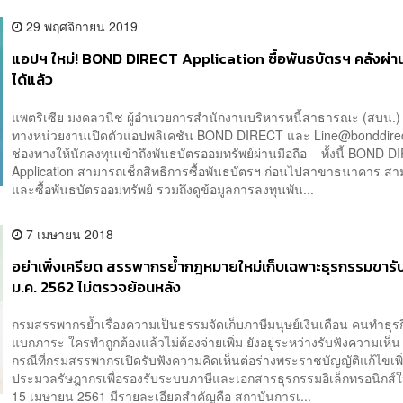
29 พฤศจิกายน 2019
แอปฯ ใหม่! BOND DIRECT Application ซื้อพันธบัตรฯ คลังผ่าน
ได้แล้ว
แพตริเซีย มงคลวนิช ผู้อำนวยการสำนักงานบริหารหนี้สาธารณะ (สบน.) 
ทางหน่วยงานเปิดตัวแอปพลิเคชัน BOND DIRECT และ Line@bonddirec
ช่องทางให้นักลงทุนเข้าถึงพันธบัตรออมทรัพย์ผ่านมือถือ ทั้งนี้ BOND 
Application สามารถเช็กสิทธิการซื้อพันธบัตรฯ ก่อนไปสาขาธนาคาร ส
และซื้อพันธบัตรออมทรัพย์ รวมถึงดูข้อมูลการลงทุนพัน...
7 เมษายน 2018
อย่าเพิ่งเครียด สรรพากรย้ำกฎหมายใหม่เก็บเฉพาะธุรกรรมขารับ เ
ม.ค. 2562 ไม่ตรวจย้อนหลัง
กรมสรรพากรย้ำเรื่องความเป็นธรรมจัดเก็บภาษีมนุษย์เงินเดือน คนทำธุรก
แบกภาระ ใครทำถูกต้องแล้วไม่ต้องจ่ายเพิ่ม ยังอยู่ระหว่างรับฟังความเห
กรณีที่กรมสรรพากรเปิดรับฟังความคิดเห็นต่อร่างพระราชบัญญัติแก้ไขเพิ่
ประมวลรัษฎากรเพื่อรองรับระบบภาษีและเอกสารธุรกรรมอิเล็กทรอนิกส์ใ
15 เมษายน 2561 มีรายละเอียดสำคัญคือ สถาบันการเ...