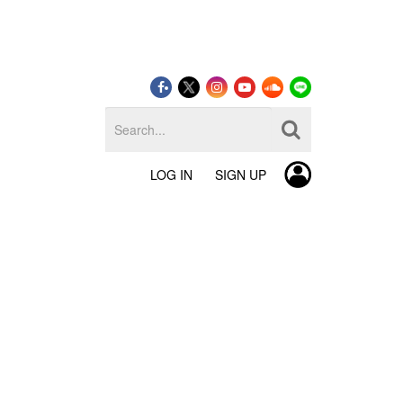
LOG IN
SIGN UP