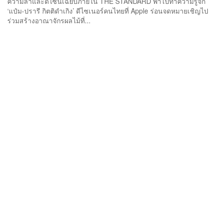
ความล้ำและดีไซน์เฉียบภายใน THE STANDARD พาไปทำความรู้จัก
‘แป๋ม-ปรารี กิตติดำเกิง’ ดีไซเนอร์คนไทยที่ Apple ร่อนจดหมายเชิญไป
ร่วมสร้างอาณาจักรผลไม้ที่...