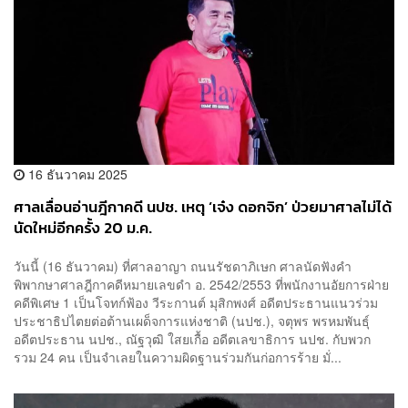
16 ธันวาคม 2025
ศาลเลื่อนอ่านฎีกาคดี นปช. เหตุ ‘เจ๋ง ดอกจิก’ ป่วยมาศาลไม่ได้
นัดใหม่อีกครั้ง 20 ม.ค.
วันนี้ (16 ธันวาคม) ที่ศาลอาญา ถนนรัชดาภิเษก ศาลนัดฟังคำ
พิพากษาศาลฎีกาคดีหมายเลขดำ อ. 2542/2553 ที่พนักงานอัยการฝ่าย
คดีพิเศษ 1 เป็นโจทก์ฟ้อง วีระกานต์ มุสิกพงศ์ อดีตประธานแนวร่วม
ประชาธิปไตยต่อต้านเผด็จการแห่งชาติ (นปช.), จตุพร พรหมพันธุ์
อดีตประธาน นปช., ณัฐวุฒิ ใสยเกื้อ อดีตเลขาธิการ นปช. กับพวก
รวม 24 คน เป็นจำเลยในความผิดฐานร่วมกันก่อการร้าย มั่...