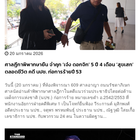
20 มกราคม 2026
ศาลฎีกาพิพากษายืน จำคุก ‘เจ๋ง ดอกจิก’ 5 ปี 4 เดือน ‘สุขเสก’
ตลอดชีวิต คดี นปช. ก่อการร้ายปี 53
วันนี้ (20 มกราคม ) ที่ห้องพิจารณา 609 ศาลอาญา ถนนรัชดาภิเษก
ศาลนัดอ่านคำพิพากษาศาลฎีกาในคดีแนวร่วมประชาธิปไตยต่อต้าน
เผด็จการแห่งชาติ (นปช.) ก่อการร้าย หมายเลขดำ อ.2542/2553 ที่
พนักงานอัยการฝ่ายคดีพิเศษ 1 เป็นโจทก์ยื่นฟ้อง วีระกานต์ มุสิกพงศ์
อดีตประธาน นปช., จตุพร พรหมพันธุ์ ประธาน นปช., ณัฐวุฒิ ใสยเกื้อ
เลขาธิการ นปช. กับพวกรวม 24 คน ในความผิดฐาน...