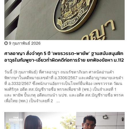
9 กุมภาพันธ์ 2026
ศาลอาญา สั่งจำคุก 5 ปี ‘เพชรวรรต-พายัพ’ ฐานสนับสนุนฝึก
อาวุธในกัมพูชา-เอี่ยวทำผิดคดีก่อการร้าย ยกฟ้องข้อหา ม.112
ชี้พยานหลักฐานยังน่าสงสัย
วันนี้ (9 กุมภาพันธ์) ที่ศาลอาญา ถนนรัชดาภิเษก ศาลนัดอ่านคำ
พิพากษาในคดีหมายเลขดำที่ อ.3306/2567 และคดีอาญาหมายเลขดำ
ที่ อ.3332/2567 ซึ่งพนักงานอัยการเป็นโจทก์ยื่นฟ้อง เพชรวรรต วัฒน
พงศิริกุล อดีต สส.บัญชีรายชื่อ พรรคเพื่อชาติ (พช.) เป็นจำเลยที่ 1
และ พายัพ ปั้นเกตุ อดีตแกนนำ นปช. และอดีต สส.บัญชีรายชื่อ พรรค
เพื่อไทย (พท.) เป็นจำเลยที่ 2 ...