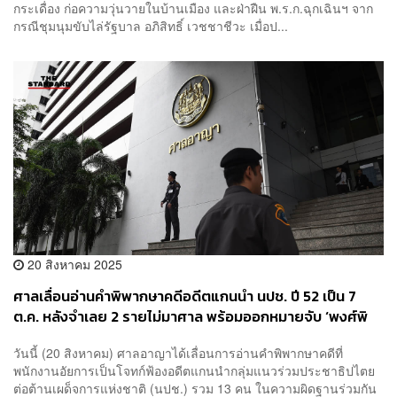
กระเดื่อง ก่อความวุ่นวายในบ้านเมือง และฝ่าฝืน พ.ร.ก.ฉุกเฉินฯ จาก
กรณีชุมนุมขับไล่รัฐบาล อภิสิทธิ์ เวชชาชีวะ เมื่อป...
20 สิงหาคม 2025
ศาลเลื่อนอ่านคำพิพากษาคดีอดีตแกนนำ นปช. ปี 52 เป็น 7
ต.ค. หลังจำเลย 2 รายไม่มาศาล พร้อมออกหมายจับ ‘พงศ์พิ
เชษฐ์’
วันนี้ (20 สิงหาคม) ศาลอาญาได้เลื่อนการอ่านคำพิพากษาคดีที่
พนักงานอัยการเป็นโจทก์ฟ้องอดีตแกนนำกลุ่มแนวร่วมประชาธิปไตย
ต่อต้านเผด็จการแห่งชาติ (นปช.) รวม 13 คน ในความผิดฐานร่วมกัน