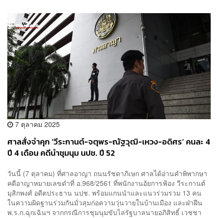
7 ตุลาคม 2025
ศาลสั่งจำคุก ‘วีระกานต์-จตุพร-ณัฐวุฒิ-เหวง-อดิศร’ คนละ 4
ปี 4 เดือน คดีนำชุมนุม นปช. ปี 52
วันนี้ (7 ตุลาคม) ที่ศาลอาญา ถนนรัชดาภิเษก ศาลได้อ่านคำพิพากษา
คดีอาญาหมายเลขดำที่ อ.968/2561 ที่พนักงานอัยการฟ้อง วีระกานต์
มุสิกพงศ์ อดีตประธาน นปช. พร้อมแกนนำและแนวร่วมรวม 13 คน
ในความผิดฐานร่วมกันมั่วสุมก่อความวุ่นวายในบ้านเมือง และฝ่าฝืน
พ.ร.ก.ฉุกเฉินฯ จากกรณีการชุมนุมขับไล่รัฐบาลนายอภิสิทธิ์ เวชชา