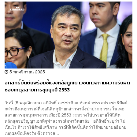
5 พฤศจิกายน 2025
อภิสิทธิ์ยืนยันพร้อมชี้แจงหลังถูกเยาวชนทวงถามความรับผิด
ชอบเหตุสลายการชุมนุมปี 2553
วันนี้ (5 พฤศจิกายน) อภิสิทธิ์ เวชชาชีวะ หัวหน้าพรรคประชาธิปัตย์
กล่าวถึงเหตุการณ์ที่เจอนิสิตชูป้ายกล่าวหาสั่งฆ่าประชาชน ในเหตุ
สลายการชุมนุมทางการเมืองปี 2553 ระหว่างไปบรรยายให้นิสิต
หลักสูตรปริญญาเอกที่จุฬาลงกรณ์มหาวิทยาลัย อภิสิทธิ์ระบุว่า ไม่
เป็นไร ถ้าเราใช้สิทธิเสรีภาพ กรณีที่เกิดขึ้นคิดว่าได้พยายามอธิบาย
เหตุผลข้อเท็จจริง ซึ่งตรวจส...