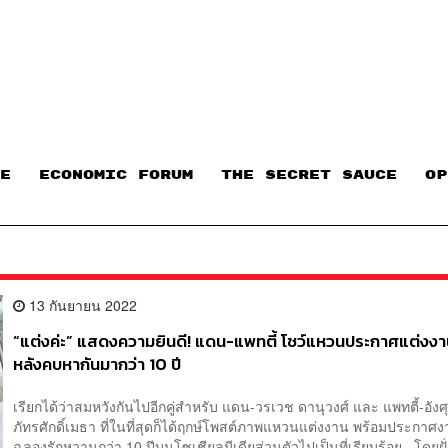
E
ECONOMIC FORUM
THE SECRET SAUCE​
OP
13 กันยายน 2022
“แต่งค่ะ” แสดงความยินดี! แดน-แพทตี้ โชว์แหวนประกาศแต่งงา
หลังคบหากันมากว่า 10 ปี
เรียกได้ว่าสมหวังกันไปอีกคู่สำหรับ แดน-วรเวช ดานุวงศ์ และ แพทตี้-อังศ
ภัทรศักดิ์เมธา ที่ในที่สุดก็ได้ฤกษ์โพสต์ภาพแหวนแต่งงาน พร้อมประกาศง
ฉลองรักหวานกว่า 10 ปีบนโซเชียลมีเดียส่วนตัวไปเป็นที่เรียบร้อย โดยฝั