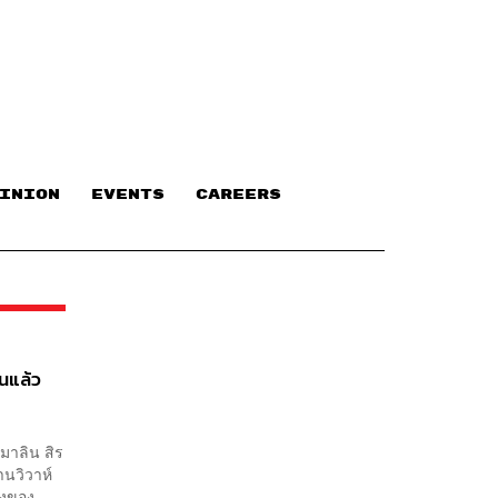
INION
EVENTS
CAREERS
นแล้ว
ุมาลิน สิร
านวิวาห์
่งของ