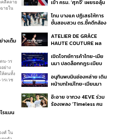
มาคลี่คลาย
เข้า ครม. ‘ศุภจี’ เผยรอลุ้น
้าฉายใน
งบ ชี้มาตรการต้องไม่
โทน บางแค ปฏิเสธให้การ
กระจุกตัว
ชั้นสอบสวน ตร.ชี้คดีกล้อง
ส่องพระมีผู้เสียหายทะลุ
ATELIER DE GRÂCE
40 ราย ไม่เกี่ยวคดีมาดาม
่างเต็ม
HAUTE COUTURE ผล
เก่ง
งาน “ผ้าไหมมัดหมี่” จาก 7
เปิดโจทย์การค้าไทย-เมีย
ดีไซเนอร์ระดับตำนานของ
 แดน-วร
นมา ปลดล็อกกฎระเบียบ
ประเทศไทย
วอย่าง
เงินข้ามแดน และความเชื่อ
ให้คนทั้ง
อนุทินพบมินอ่องหล่าย เดิน
มั่นนักลงทุน ทำอย่างไร?
น-วรเวช
หน้าบทใหม่ไทย-เมียนมา
เร่งความร่วมมือเศรษฐกิจ
อ๊ะอาย จากวง 4EVE ร่วม
การค้า-การลงทุน
ร้องเพลง ‘Timeless คน
เดียวที่รักเสมอ’ ประกอบ
ังโรแมน
ภาพยนตร์ Her in Frame
วงศ์ ใน
สุดตัว