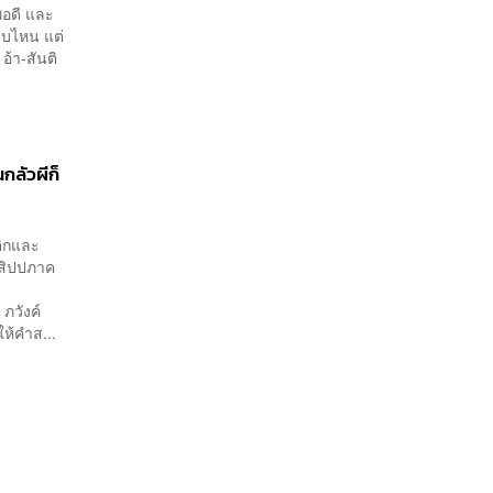
พอดี และ
บไหน แต่
อ้า-สันติ
นกลัวผีก็
ิกและ
 สิปปภาค
ภวังค์
ห้คำส...