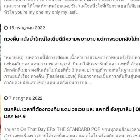
แดน วรเวช ได้โพสต์ภาพพร้อมแคปชัน ‘แค่ใจหนึ่งใจที่เรียกว่าเธอ ก็เพีย
หัวใจ you’re my one my only my last’...
15 กรกฎาคม 2022
ทวงคืน หนังยำใหญ่ไอเดียดีมีความพยายาม แต่ภาพรวมกลับไม่
*หมายเหตุ: บทความนี้มีการเปิดเผยเนื้อหาบางส่วนของภาพยนตร์เรื่อง 
แฟนคลับของ แดน-วรเวช ดานุวงศ์, บีม-กวี ตันจรารักษ์ และ แพทตี้-อังศุ
ภัทรศักดิ์เมธา คงตื่นเต้นไม่น้อยที่ทั้ง 3 คนจะปรากฏตัวร่วมกันในฐานะ
ภาพยนต์เรื่อง ทวงคืน (Fearless Love) ที่นอกจากจะเป็นการกลับคืนสู่บทบ
กำกับควบนักแสดงของแดน แต่ยังเป็นการกล...
7 กรกฎาคม 2022
ชมคลิป: เวลาที่ต้องทวงคืน แดน วรเวช และ แพทตี้ อังศุมาลิน |
DAY EP.9
รายการ On That Day EP.9 THE STANDARD POP ชวนทุกคนย้อนเวลา
สำรวจทุกเรื่องราวภายใต้รอยยิ้มและความสดใสไปพร้อมกับ แดน วรเวช