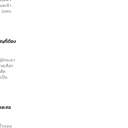
นดเข้า
น (แดน-
ัญที่ต้อง
ู้มักจะมา
วยเลือก
ดีต
งเป็น
บบละคร
ดโรแมน