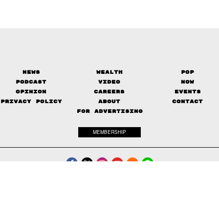
News
Wealth
Pop
Podcast
Video
Now
Opinion
Careers
Events
Privacy Policy
About
Contact
FOR ADVERTISING
MEMBERSHIP
© 2017-
2026
The Standard. All rights reserved.