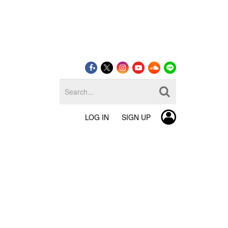
LOG IN
SIGN UP