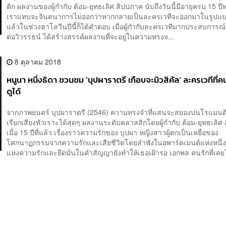
ติก ผลงานของผู้กำกับ ต้อม-ยุทธเลิศ สิปปภาค นับถึงวันนี้มีอายุครบ 15 ปี
เราแทบจะจินตนาการไม่ออกว่าหากกลายเป็นละครเวทีจะออกมาในรูปแบ
แล้วในช่วงฮาโลวีนปีนี้ก็ได้คำตอบ เมื่อผู้กำกับละครเวทีมากประสบการณ์ 
ต่อวิวรรธน์ ได้สร้างสรรค์ผลงานที่จะอยู่ในความทรงจ...
8 ตุลาคม 2018
หนูนา หนึ่งธิดา ชวนชม ‘บุปผาราตรี เกือบจะมิวสิคัล’ ละครเวทีที่ค
ดูได้
จากภาพยนตร์ บุปผาราตรี (2546) ความทรงจำที่แสนจะสยองปนโรแมนต
เรียกเสียงหัวเราะได้สุดๆ ผลงานระดับคลาสสิกโดยผู้กำกับ ต้อม-ยุทธเลิศ
เมื่อ 15 ปีที่แล้ว เรื่องราวความรักของ บุปผา หญิงสาวผู้ตกเป็นเหยื่อของ
โศกนาฏกรรมจากความรักและเสียชีวิตโดยลำพังในอพาร์ตเมนต์แห่งหนึ่ง 
แห่งความรักและยึดมั่นในคำสัญญายังทำให้เธอเฝ้ารอ เอกพล คนรักที่เคยใ