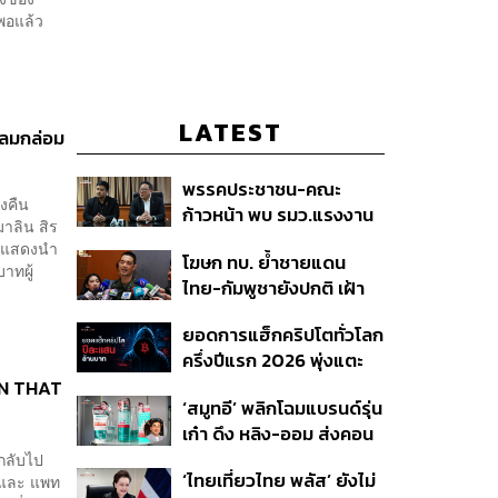
งพอแล้ว
LATEST
กลมกล่อม
พรรคประชาชน-คณะ
ทวงคืน
ก้าวหน้า พบ รมว.แรงงาน
มาลิน สิร
ติดตามคดีแรงงานเก็บ
นักแสดงนำ
โฆษก ทบ. ย้ำชายแดน
เบอร์รีฟินแลนด์
าทผู้
ไทย-กัมพูชายังปกติ เฝ้า
ระวัง 24 ชั่วโมง มั่นใจไทย
ยอดการแฮ็กคริปโตทั่วโลก
ไม่เสียเปรียบเวทีโลก หลัง
ครึ่งปีแรก 2026 พุ่งแตะ
กัมพูชายื่น UN รับรอง
4.4 หมื่นล้านบาท
 ON THAT
MOU43
‘สมูทอี’ พลิกโฉมแบรนด์รุ่น
เก๋า ดึง หลิง-ออม ส่งคอน
เทนต์ซีรีส์แนวตั้ง สู้ตลาด
กลับไป
‘ไทยเที่ยวไทย พลัส’ ยังไม่
 และ แพท
สกินแคร์ชะลอตัว