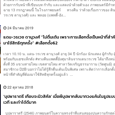
ด้วยการรับหน้าที่เขียนบท กำกับ และแสดงนำด้วยตัวเอง ภาพยนตร์มีกำห
ฉาย 13 กรกฎาคมนี้ ในโรงภาพยนตร์ ทวงคืน ว่าด้วยเรื่องราวของ ดิ
วรเวช ดานุวงศ์) และ พลอย (แพทตี้-อัง...
24 มีนาคม 2019
แดน-วรเวช ดานุวงศ์ “ไม่ตื่นเต้น เพราะการเลือกตั้งเป็นหน้าที่สำค
มาใช้สิทธิทุกครั้ง” #เลือกตั้ง62
เวลา 10.10 น. แดน-วรเวช ดานุวงศ์ อายุ 34 ปี นักร้อง นักแสดง ผู้กำกับ ผ
พร้อมกับแฮชแท็กดัง #ทวงคืนแพตตี้อังศุมาลินจากแดนวรเวช ได้มาถึงหน่
ตั้งที่ 35 แขวงสายไหม เขตสายไหม ศาลาวัดเจริญธรรมาราม (วัดศูนย์) อ
สมาชิกวง D2B บอกว่าไม่ได้รู้สึกตื่นเต้นเป็นพิเศษ เพราะคิดว่าการเลือกตั้
หน้าที่สำคัญที่ต้องมาใช้สิทธิทุกครั้งอยู่แล้ว ...
22 ตุลาคม 2018
‘บุปผาราตรี เกือบจะมิวสิคัล’ เมื่อผีบุปผากลับมาทวงแค้นในรูปแ
เวที และทำได้ดีมาก
บุปผาราตรี (2546) ภาพยนตร์ในความทรงจำที่แสนสยองปนความรักสุ