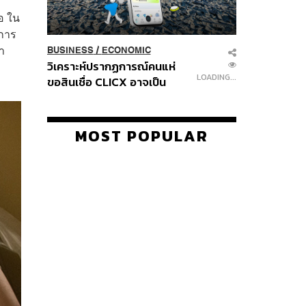
อ ใน
อการ
า
BUSINESS
/
ECONOMIC
วิเคราะห์ปรากฏการณ์คนแห่
LOADING...
ขอสินเชื่อ CLICX อาจเป็น
เพียงยอดภูเขาน้ำแข็ง ของ
ปัญหาหนี้ครัวเรือนไทยที่ถูกซุก
ไว้
MOST POPULAR