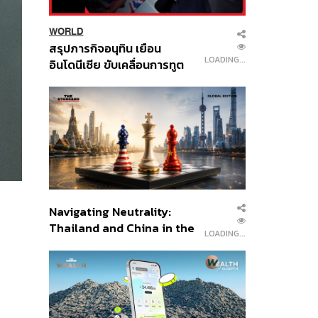
WORLD
สรุปภารกิจอนุทิน เยือน
LOADING...
อินโดนีเซีย ขับเคลื่อนการทูต
เศรษฐกิจเชิงรุก ประกาศหุ้น
ส่วนยุทธศาสตร์ไทย –
อินโดนีเซีย
Navigating Neutrality:
Thailand and China in the
LOADING...
Age of a New Global
Order