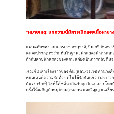
*หมายเหตุ: บทความนี้มีการเปิดเผยเนื้อหาบ
แฟนคลับของ แดน-วรเวช ดานุวงศ์, บีม-กวี ตันจรารักษ์
คนจะปรากฏตัวร่วมกันในฐานะนักแสดงนำภาพยนต์
กำกับควบนักแสดงของแดน แต่ยังเป็นการกลับคืนจ
ทวงคืน
เล่าเรื่องราวของ ดิน (แดน-วรเวช ดานุวงศ์) 
คอนเทนต์ความรักทั้งๆ ที่ไม่ได้รักกันแล้ว ระหว่า
ตันจรารักษ์) ไลฟ์โค้ชที่หากินกับลูกวัยแบเบาะโดยบ
ครั้งให้เผชิญกับหมู่บ้านสุดหลอน และวิญญาณเฮี้ย