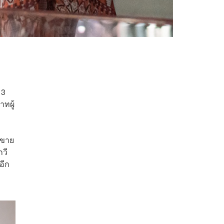
 3
ทผู้
ี่ขาย
กวี
อีก