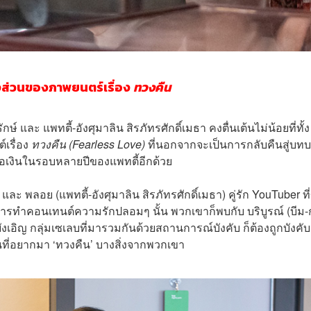
างส่วนของภาพยนตร์เรื่อง
ทวงคืน
 และ แพทตี้-อังศุมาลิน สิรภัทรศักดิ์เมธา คงตื่นเต้นไม่น้อยที่ทั้ง
เรื่อง
ทวงคืน (Fearless Love)
ที่นอกจากจะเป็นการกลับคืนสู่บทบา
อเงินในรอบหลายปีของแพทตี้อีกด้วย
และ พลอย (แพทตี้-อังศุมาลิน สิรภัทรศักดิ์เมธา) คู่รัก YouTuber ท
งการทำคอนเทนต์ความรักปลอมๆ นั้น พวกเขาก็พบกับ บริบูรณ์ (บีม-
ังเอิญ กลุ่มเซเลบที่มารวมกันด้วยสถานการณ์บังคับ ก็ต้องถูกบังคับ
นที่อยากมา ‘ทวงคืน’ บางสิ่งจากพวกเขา