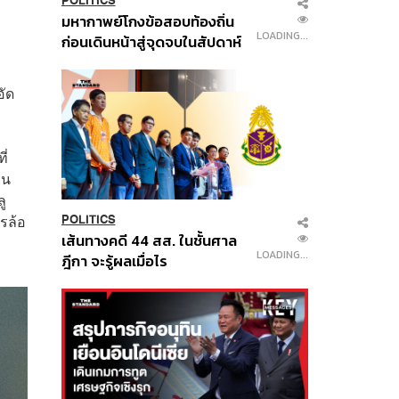
POLITICS
มหากาพย์โกงข้อสอบท้องถิ่น
LOADING...
ก่อนเดินหน้าสู่จุดจบในสัปดาห์
นี้
อัด
ี่
อน
ู
ารล้อ
POLITICS
เส้นทางคดี 44 สส. ในชั้นศาล
LOADING...
ฎีกา จะรู้ผลเมื่อไร