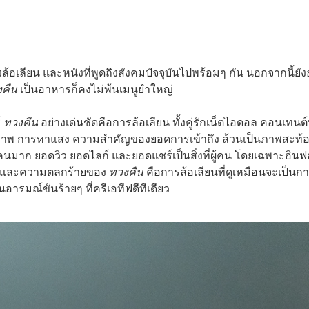
ล้อเลียน และหนังที่พูดถึงสังคมปัจจุบันไปพร้อมๆ กัน นอกจากนี้ยัง
งคืน
เป็นอาหารก็คงไม่พ้นเมนูยำใหญ่
์
ทวงคืน
อย่างเด่นชัดคือการล้อเลียน ทั้งคู่รักเน็ตไอดอล คอนเทนต์ท
ร้างภาพ การหาแสง ความสำคัญของยอดการเข้าถึง ล้วนเป็นภาพสะท้
ิตคนมาก ยอดวิว ยอดไลก์ และยอดแชร์เป็นสิ่งที่ผู้คน โดยเฉพาะอินฟล
หา และความตลกร้ายของ
ทวงคืน
คือการล้อเลียนที่ดูเหมือนจะเป็นก
อารมณ์ขันร้ายๆ ที่ครีเอทีฟดีทีเดียว