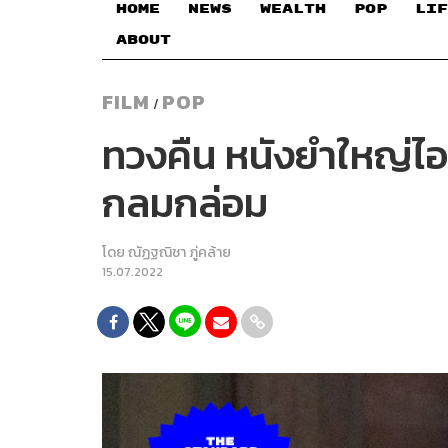
HOME
NEWS
WEALTH
POP
LIF
ABOUT
FILM
POP
/
ทวงคืน หนังยำใหญ่ไอ
กลมกล่อม
โดย
ณัฏฐณิชา ภู่คล้าย
15.07.2022