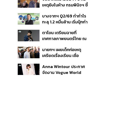
สิกวิดีโอ
เหตุยิงในห้าง กรมพินิจฯ ชี้
ประพฤติดี-รับการรักษาต่อ
บางจากฯ Q2/69 ทำกำไร
เนื่อง ประเมินปล่อยตัว
ทะลุ 1.2 หมื่นล้าน เริ่มบุ๊กกำ
ไร ‘SAF’ เชิงพาณิชย์ครั้ง
ตาโขน เตรียมฉายที่
แรก หนุนรายได้ครึ่งปีทะลุ
เทศกาลภาพยนตร์ไทย ณ
3.2 แสนล้าน
ประเทศบราซิล
นายกฯ เผยเด็กก่อเหตุ
เครียดเรื่องเรียน เชื่อ
เตรียมการเป็นขั้นตอน ชี้มี
Anna Wintour ประกาศ
กระสุนอีกกว่า 30 นัด หาก
จัดงาน Vogue World
ไม่จบชีวิตตัวเองอาจสูญ
2027 ที่ซานฟรานซิสโก
เสียเพิ่ม