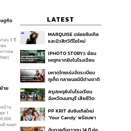
LATEST
รษฐกิจ
MARQUISE ปล่อยซิงเกิล
นรอบ 3 ปี
และมิวสิกวิดีโอใหม่
งทุน
IRONIC ที่เสียดสีความ
องการลด
(PHOTO STORY): ย้อน
สัมพันธ์สุด Toxic
Chan)
เหตุกราดยิงในโรงเรียน
ต่างประเทศ ที่ผู้ก่อเหตุเป็น
มหาดไทยเร่งจัดระเบียบ
นักเรียน
ภูเก็ต ทลายนอมินีต่างชาติ
คุมเจ็ตสกี สางบริษัทฮุบ
่ย้าย
สรุปเหตุยิงในโรงเรียน
ที่ดิน เคลียร์ใบอนุญาต
จังหวัดนนทบุรี เสียชีวิต
โรงแรมค้าง 7 ปี
รวม 8 ราย โฆษก ตร. เผย
้ายบ้าน
PP KRIT ส่งซิงเกิลใหม่
ปมค้นประวัติคดีกราดยิงที่
สุด 1
‘Your Candy’ พร้อมพา
สหรัฐฯ
00,000
ต้าเหนิง และ ณิชา ร่วมมิว
ชนย้ายออก
จับตาคดีเยาวชน 14 ปี ก่อ