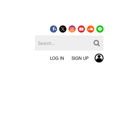
LOG IN
SIGN UP