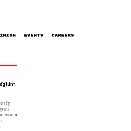
INION
EVENTS
CAREERS
รัฐไม่ทำ
ะชารัฐ
ฐเป็น
่หลากหลาย
บ
..