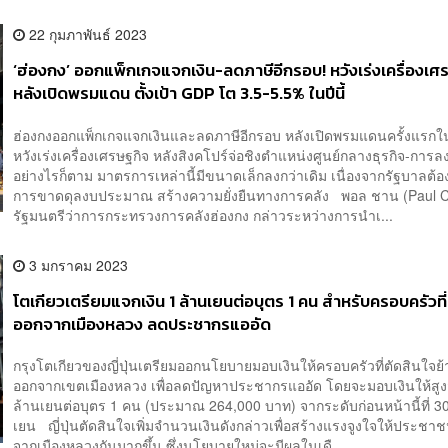
22 กุมภาพันธ์ 2023
‘ฮ่องกง’ ออกแพ็กเกจแจกเงิน-ลดภาษีอีกรอบ! หวังเร่งเครื่องเศ
หลังเปิดพรมแดน ตั้งเป้า GDP โต 3.5-5.5% ในปีนี้
ฮ่องกงออกแพ็กเกจแจกเงินและลดภาษีอีกรอบ หลังเปิดพรมแดนครั้งแรกใ
หวังเร่งเครื่องเศรษฐกิจ หลังสิงคโปร์จ่อชิงตำแหน่งศูนย์กลางธุรกิจ-การล
อย่างไรก็ตาม มาตรการเหล่านี้มีขนาดเล็กลงกว่าเดิม เนื่องจากรัฐบาลต้
การขาดดุลงบประมาณ สร้างความยั่งยืนทางการคลัง พอล ชาน (Paul 
รัฐมนตรีว่าการกระทรวงการคลังฮ่องกง กล่าวระหว่างการนำเ...
3 มกราคม 2023
โตเกียวเตรียมแจกเงิน 1 ล้านเยนต่อบุตร 1 คน สำหรับครอบครัวที
ออกจากเมืองหลวง ลดประชากรแออัด
กรุงโตเกียวของญี่ปุ่นเตรียมออกนโยบายมอบเงินให้ครอบครัวที่ตัดสินใจย
ออกจากเขตเมืองหลวง เพื่อลดปัญหาประชากรแออัด โดยจะมอบเงินให้สูง
ล้านเยนต่อบุตร 1 คน (ประมาณ 264,000 บาท) จากระดับก่อนหน้านี้ที่ 3
เยน ญี่ปุ่นตัดสินใจเพิ่มจำนวนเงินดังกล่าวเพื่อสร้างแรงจูงใจให้ประชา
จากเมืองหลวงกันมากขึ้น ซึ่งนโยบายใหม่จะมีผลในเดื...