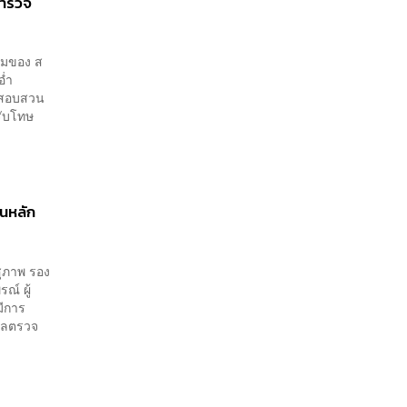
ตำรวจ
ามของ ส
อ่ำ
นสอบสวน
รับโทษ
.
็นหลัก
สุภาพ รอง
ณ์ ผู้
มีการ
งผลตรวจ