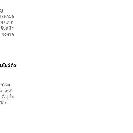
ุญ
ระทำผิด
 พล.ต.ท.
คืบหน้า
 จังหวัด
ยมโชว์ตัว
วายไทย
าย สนธิ
่ที่สุดใน
วีสิน