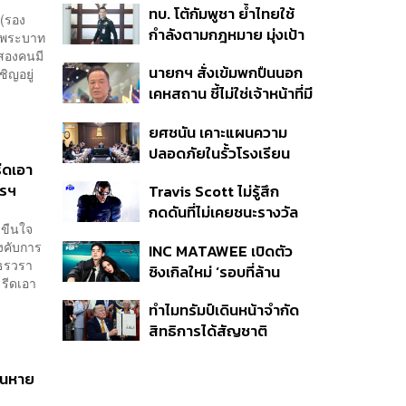
ทบ. โต้กัมพูชา ย้ำไทยใช้
ครั้ง ตลอด 10 ปีที่ผ่านมา
 (รอง
กำลังตามกฎหมาย มุ่งเป้า
ัดพระบาท
หมายทางทหาร ชี้ความเสีย
้งสองคนมี
นายกฯ สั่งเข้มพกปืนนอก
ชิญอยู่
หายไทยไม่อาจลบด้วย
เคหสถาน ชี้ไม่ใช่เจ้าหน้าที่มี
ข้อมูลบิดเบือน
โทษอุกฉกรรจ์ ปืนถูกขโมย
ยศชนัน เคาะแผนความ
ก่อเหตุ เจ้าของร่วมรับผิด
ปลอดภัยในรั้วโรงเรียน
ีดเอา
90 วัน ส่งนักสุขภาพจิต
ธรฯ
Travis Scott ไม่รู้สึก
ดูแล-คุมเข้มคัดกรองสิ่ง
กดดันที่ไม่เคยชนะรางวัล
ผิดกฎหมาย
่มขืนใจ
แกรมมี่ แม้มีชื่อเข้าชิงมา
งคับการ
INC MATAWEE เปิดตัว
แล้ว 10 ครั้ง
สธรวรา
ซิงเกิลใหม่ ‘รอบที่ล้าน
 รีดเอา
(Loop)’ ที่ได้ เน PERSES
ทำไมทรัมป์เดินหน้าจำกัด
มาแสดงในมิวสิกวิดีโอ
สิทธิการได้สัญชาติ
อเมริกันโดยกำเนิดอีกครั้ง
แม้ศาลสูงสุดเคยตัดสิน
่อนหาย
คัดค้าน