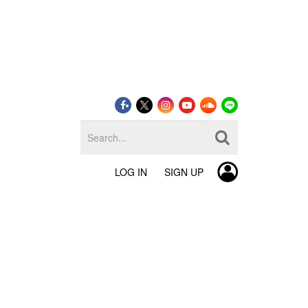
LOG IN
SIGN UP