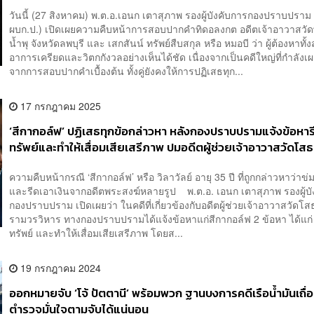
วันนี้ (27 สิงหาคม) พ.ต.อ.เอนก เตาสุภาพ รองผู้บังคับการกองปราบปราม
ผบก.ป.) เปิดเผยความคืบหน้าการสอบปากคำทิดอลงกต อดีตเจ้าอาวาสว
น้ำพุ จังหวัดลพบุรี และ เสกสันน์ ทรัพย์สืบสกุล หรือ หมอบี ว่า ผู้ต้องหาทั
อาการเครียดและวิตกกังวลอย่างเห็นได้ชัด เนื่องจากเป็นคดีใหญ่ที่กำลังเผ
จากการสอบปากคำเบื้องต้น ทั้งคู่ยังคงให้การปฏิเสธทุก...
17 กรกฎาคม 2025
‘สีกากอล์ฟ’ ปฏิเสธทุกข้อกล่าวหา หลังกองปราบปรามแจ้งข้อหาร
ทรัพย์และทำให้เสื่อมเสียเสรีภาพ ปมอดีตผู้ช่วยเจ้าอาวาสวัดโส
ความคืบหน้ากรณี ‘สีกากอล์ฟ’ หรือ วิลาวัลย์ อายุ 35 ปี ที่ถูกกล่าวหาว่าข
และรีดเอาเงินจากอดีตพระสงฆ์หลายรูป พ.ต.อ. เอนก เตาสุภาพ รองผู้บั
กองปราบปราม เปิดเผยว่า ในคดีที่เกี่ยวข้องกับอดีตผู้ช่วยเจ้าอาวาสวัดโ
รามวรวิหาร ทางกองปราบปรามได้แจ้งข้อหาแก่สีกากอล์ฟ 2 ข้อหา ได้แก่
ทรัพย์ และทำให้เสื่อมเสียเสรีภาพ โดยส...
19 กรกฎาคม 2024
ออกหมายจับ ‘โจ้ ปัตตานี’ พร้อมพวก ฐานบงการคดีเรือน้ำมันเถื
ตำรวจมั่นใจตามจับได้แน่นอน