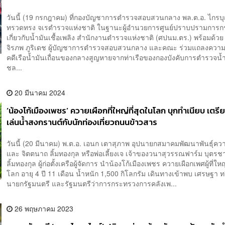
วันนี้ (19 กรกฎาคม) ที่กองบัญชาการตำรวจสอบสวนกลาง พล.ต.อ. ไกรบ
ทรวดทรง จเรตำรวจแห่งชาติ ในฐานะผู้อำนวยการศูนย์ปราบปรามการก
เกี่ยวกับน้ำมันเชื้อเพลิง สำนักงานตำรวจแห่งชาติ (ศปนม.ตร.) พร้อมด้วย
จิรภพ ภูริเดช ผู้บัญชาการตำรวจสอบสวนกลาง และคณะ ร่วมแถลงความ
คดีเรือน้ำมันเถื่อนของกลางสูญหายจากท่าเรือของกองบังคับการตำรวจน้ำ
ชล...
20 มีนาคม 2024
‘น้องโก้เมืองเพชร’ ควายเผือกที่ใหญ่ที่สุดในโลก บุกทำเนียบ เตรี
เล่นน้ำสงกรานต์กับนักท่องเที่ยวถนนข้าวสาร
วันนี้ (20 มีนาคม) พ.ต.อ. เอนก เตาสุภาพ อุปนายกสมาคมพัฒนาพันธุ์ค
และ จิตตนาถ ลิ้มทองกุล หรือพ่อเลี้ยงเจ เจ้าของวนาสุวรรณฟาร์ม บุตรช
ลิ้มทองกุล ผู้ก่อตั้งเครือผู้จัดการ นำน้องโก้เมืองเพชร ควายเผือกเพศผู้ที่ใหญ
โลก อายุ 4 ปี 11 เดือน น้ำหนัก 1,500 กิโลกรัม เดินทางเข้าพบ เศรษฐา ท
นายกรัฐมนตรี และรัฐมนตรีว่าการกระทรวงการคลังเพ...
26 พฤษภาคม 2023