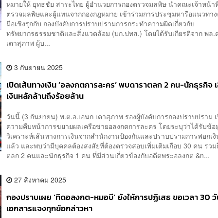
หมายให้ ยุทธชัย สาระไทย ผู้อำนวยการกองตรวจมลพิษ นำคณะเจ้าหน้าที
ตรวจมลพิษและผู้แทนจากกองกฎหมาย เข้าร่วมการประชุมหารือแนวทาง
มือเชิงรุกกับ กองบังคับการปราบปรามการกระทำความผิดเกี่ยวกับ
ทรัพยากรธรรมชาติและสิ่งแวดล้อม (บก.ปทส.) โดยได้รับเกียรติจาก พล.
เตาสุภาพ ผู้บ...
3 กันยายน 2025
เปิดเส้นทางเงิน ‘อลงกตการละคร’ พบดาราตลก 2 คน-นักธุรกิจ เอ
เงินหลักล้านถึงร้อยล้าน
วันนี้ (3 กันยายน) พ.ต.อ.เอนก เตาสุภาพ รองผู้บังคับการกองปราบปราม เ
ความคืบหน้าการขยายผลเครือข่ายอลงกตการละคร โดยระบุว่าได้รับข้อ
วิเคราะห์เส้นทางการเงินจากสำนักงานป้องกันและปราบปรามการฟอกเงิ
แล้ว และพบว่ามีบุคคลต้องสงสัยที่ต้องตรวจสอบเพิ่มเติมเกือบ 30 คน รวม
ตลก 2 คนและนักธุรกิจ 1 คน ที่มีส่วนเกี่ยวข้องกับอดีตพระอลงกต &n...
27 สิงหาคม 2025
กองปราบเผย ‘ทิดอลงกต-หมอบี’ ยังให้การปฏิเสธ ขอเวลา 30 ว
เอกสารแจงทุกข้อกล่าวหา