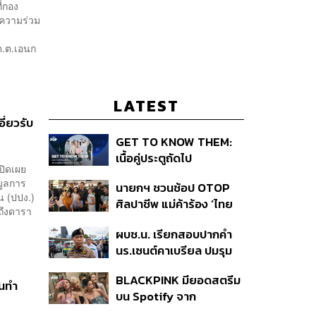
่กอง
ความร่วม
ต.ต.เอนก
LATEST
ี่ยวรับ
GET TO KNOW THEM:
เนื้อคู่ประตูถัดไป
ปิดเผย
มูลการ
นายกฯ ชวนช้อป OTOP
น (ปปง.)
ศิลปาชีพ แม่ค้าร้อง ‘ไทย
ถึงดารา
ช่วยไทย พลัส’ สุดยอด
ผบช.น. เรียกสอบปากคำ
ถามมีต่อไหม นายกฯ ตอบ
นร.เซนต์คาเบรียล ปมรุม
‘เดี๋ยวจะพยายาม’
ทำร้ายเพื่อน-ใช้ปืนขู่ สั่ง
BLACKPINK มียอดสตรีม
ดำเนินคดีแล้ว
ันทำ
บน Spotify จาก
ประเทศไทยสูงถึง 536 ล้าน