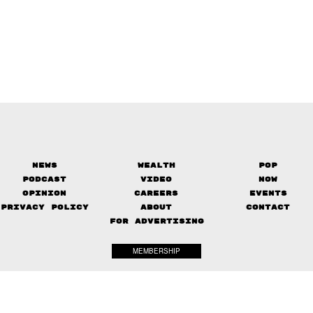
News
Wealth
Pop
Podcast
Video
Now
Opinion
Careers
Events
Privacy Policy
About
Contact
FOR ADVERTISING
MEMBERSHIP