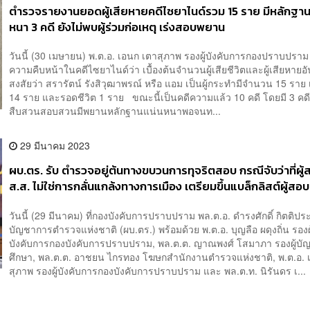
ตำรวจรายงานยอดผู้เสียหายคดีไซยาไนด์รวม 15 ราย มีหลักฐาน
หนา 3 คดี ยังไม่พบผู้ร่วมก่อเหตุ เร่งสอบพยาน
วันนี้ (30 เมษายน) พ.ต.อ. เอนก เตาสุภาพ รองผู้บังคับการกองปราบปราม 
ความคืบหน้าในคดีไซยาไนด์ว่า เบื้องต้นจำนวนผู้เสียชีวิตและผู้เสียหายอั
สงสัยว่า สรารัตน์ รังสิวุฒาพรณ์ หรือ แอม เป็นผู้กระทำมีจำนวน 15 ราย เ
14 ราย และรอดชีวิต 1 ราย ขณะนี้เป็นคดีความแล้ว 10 คดี โดยมี 3 คดี
สืบสวนสอบสวนมีพยานหลักฐานแน่นหนาพอจนท...
29 มีนาคม 2023
ผบ.ตร. รับ ตำรวจอยู่ต้นทางขบวนการทุจริตสอบ กรณีจับว่าที่ผู้
ส.ส. ไม่ใช่การกลั่นแกล้งทางการเมือง เตรียมขึ้นแบล็กลิสต์ผู้สอบ
วันนี้ (29 มีนาคม) ที่กองบังคับการปราบปราม พล.ต.อ. ดำรงศักดิ์ กิตติประภั
บัญชาการตำรวจแห่งชาติ (ผบ.ตร.) พร้อมด้วย พ.ต.อ. บุญลือ ผดุงถิ่น รองผู
บังคับการกองบังคับการปราบปราม, พล.ต.ต. ญาณพงศ์ โสมาภา รองผู้บ
ศึกษา, พล.ต.ต. อาชยน ไกรทอง โฆษกสำนักงานตำรวจแห่งชาติ, พ.ต.อ. 
สุภาพ รองผู้บังคับการกองบังคับการปราบปราม และ พล.ต.ท. นิรันดร เ...