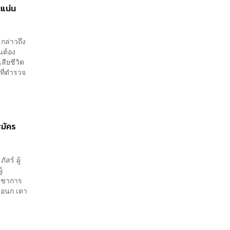
แน่น
กล่าวถึง
นต้อง
สียชีวิต
ที่ตำรวจ
สมัคร
สร์ ผู้
้
ัญชาการ
เอนก เตา