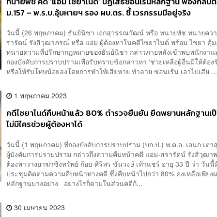
ทนายพัช คดี ‘แอม ไซยาไนด์’ ปฏิเสธซ่อนเร้นหลักฐาน ฟ้องกลับ
ม.157 – พ.ร.บ.อุ้มหายฯ รอง ผบ.ตร. ชี้ เวรกรรมมีอยู่จริง
วันนี้ (26 พฤษภาคม) ธันย์นิชา เอกสุวรรณวัฒน์ หรือ ทนายพัช ทนายคว
รารัตน์ รังสิวุฒาภรณ์ หรือ แอม ผู้ต้องหาในคดีไซยาไนด์ พร้อม ไชยา คุ้ม
ทนายความที่ปรึกษากฎหมายของธันย์นิชา กล่าวภายหลังเข้าพบพนักงา
กองบังคับการปราบปรามเพื่อรับทราบข้อกล่าวหา ‘ช่วยเหลือผู้อื่นมิให้ต้อง
หรือให้รับโทษน้อยลงโดยการทำให้เสียหาย ทำลาย ซ่อนเร้น เอาไปเสีย ..
1 พฤษภาคม 2023
คดีไซยาไนด์คืบหน้าแล้ว 80% ตำรวจยืนยัน ยึดพยานหลักฐานเป
ไม่มีใครช่วยผู้ต้องหาได้
วันนี้ (1 พฤษภาคม) ที่กองบังคับการปราบปราม (บก.ป.) พ.ต.อ. เอนก เตา
ผู้บังคับการปราบปราม กล่าวถึงความคืบหน้าคดี แอม-สรารัตน์ รังสิวุฒาพร
ต้องหาวางยาฆ่าชิงทรัพย์ ก้อย-ศิริพร ขันวงษ์ เท้าแชร์ อายุ 33 ปี ว่า วันนี้
ประชุมติดตามความคืบหน้าทางคดี ซึ่งคืบหน้าไปกว่า 80% คงเหลือเพีย
หลักฐานบางอย่าง อย่างไรก็ตามในส่วนคดีก้...
30 เมษายน 2023