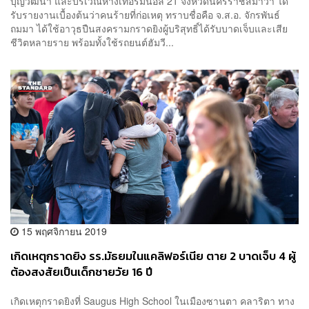
บุญวัฒนา และบริเวณห้างเทอร์มินอล 21 จังหวัดนครราชสีมาว่า ได้
รับรายงานเบื้องต้นว่าคนร้ายที่ก่อเหตุ ทราบชื่อคือ จ.ส.อ. จักรพันธ์
ถมมา ได้ใช้อาวุธปืนสงครามกราดยิงผู้บริสุทธิ์ได้รับบาดเจ็บและเสีย
ชีวิตหลายราย พร้อมทั้งใช้รถยนต์ฮัมวี...
15 พฤศจิกายน 2019
เกิดเหตุกราดยิง รร.มัธยมในแคลิฟอร์เนีย ตาย 2 บาดเจ็บ 4 ผู้
ต้องสงสัยเป็นเด็กชายวัย 16 ปี
เกิดเหตุกราดยิงที่ Saugus High School ในเมืองซานตา คลาริตา ทาง