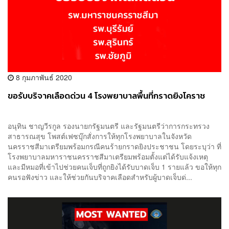
8 กุมภาพันธ์ 2020
ขอรับบริจาคเลือดด่วน 4 โรงพยาบาลพื้นที่กราดยิงโคราช
อนุทิน ชาญวีรกูล รองนายกรัฐมนตรี และรัฐมนตรีว่าการกระทรวง
สาธารณสุข โพสต์เฟซบุ๊กสั่งการให้ทุกโรงพยาบาลในจังหวัด
นครราชสีมาเตรียมพร้อมกรณีคนร้ายกราดยิงประชาชน โดยระบุว่า ที่
โรงพยาบาลมหาราชนครราชสีมาเตรียมพร้อมตั้งแต่ได้รับแจ้งเหตุ
และมีหมอที่เข้าไปช่วยคนเจ็บที่ถูกยิงได้รับบาดเจ็บ 1 รายแล้ว ขอให้ทุก
คนรอฟังข่าว และให้ช่วยกันบริจาคเลือดสำหรับผู้บาดเจ็บด่...