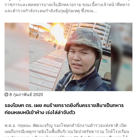
ราชการและพลทหารบาดเจ็บอีกหลายราย ขณะนี้ทางเจ้าหน้าที่ทหาร
และตำรวจกำลังระดมกำลังจับกุมผู้ก่อเหตุ ซึ่งขณ...
8 กุมภาพันธ์ 2020
รองโฆษก ตร. เผย คนร้ายกราดยิงที่นครราชสีมาเป็นทหาร
ก่อนหลบหนีเข้าห้าง เร่งไล่ล่าจับตัว
พ.ต.อ. กฤษณะ พัฒนเจริญ รองโฆษกสำนักงานตำรวจแห่งชาติ เปิด
เผยถึงกรณีเหตุกราดยิงในพื้นที่บริเวณวัดป่าศรัทธารวม ใกล้โรงเรียน