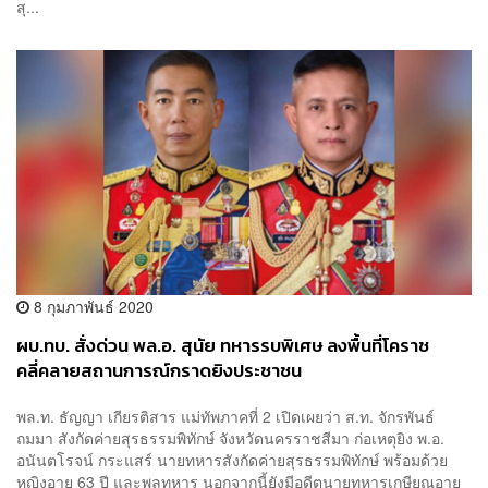
สุ...
8 กุมภาพันธ์ 2020
ผบ.ทบ. สั่งด่วน พล.อ. สุนัย ทหารรบพิเศษ ลงพื้นที่โคราช
คลี่คลายสถานการณ์กราดยิงประชาชน
พล.ท. ธัญญา เกียรติสาร แม่ทัพภาคที่ 2 เปิดเผยว่า ส.ท. จักรพันธ์
ถมมา สังกัดค่ายสุรธรรมพิทักษ์ จังหวัดนครราชสีมา ก่อเหตุยิง พ.อ.
อนันตโรจน์ กระแสร์ นายทหารสังกัดค่ายสุรธรรมพิทักษ์ พร้อมด้วย
หญิงอายุ 63 ปี และพลทหาร นอกจากนี้ยังมีอดีตนายทหารเกษียณอายุ