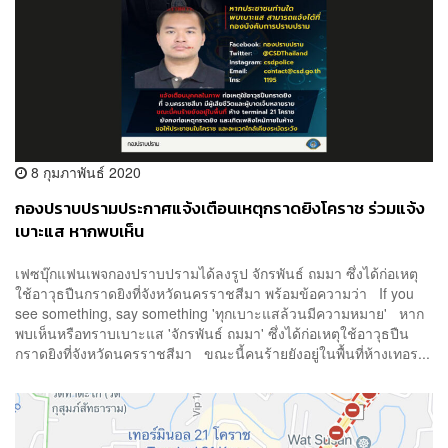
8 กุมภาพันธ์ 2020
กองปราบปรามประกาศแจ้งเตือนเหตุกราดยิงโคราช ร่วมแจ้ง
เบาะแส หากพบเห็น
เฟซบุ๊กแฟนเพจกองปราบปรามได้ลงรูป จักรพันธ์ ถมมา ซึ่งได้ก่อเหตุ
ใช้อาวุธปืนกราดยิงที่จังหวัดนครราชสีมา พร้อมข้อความว่า If you
see something, say something 'ทุกเบาะแสล้วนมีความหมาย' หาก
พบเห็นหรือทราบเบาะแส 'จักรพันธ์ ถมมา'​ ซึ่งได้ก่อเหตุใช้อาวุธปืน
กราดยิงที่จังหวัดนครราชสีมา ขณะนี้คนร้ายยังอยู่ในพื้นที่ห้างเทอร...