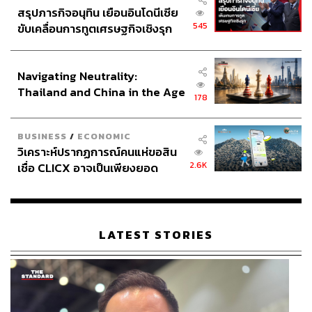
สรุปภารกิจอนุทิน เยือนอินโดนีเซีย
545
ขับเคลื่อนการทูตเศรษฐกิจเชิงรุก
ประกาศหุ้นส่วนยุทธศาสตร์ไทย –
อินโดนีเซีย
Navigating Neutrality:
Thailand and China in the Age
178
of a New Global Order
BUSINESS
/
ECONOMIC
วิเคราะห์ปรากฏการณ์คนแห่ขอสิน
2.6K
เชื่อ CLICX อาจเป็นเพียงยอด
ภูเขาน้ำแข็ง ของปัญหาหนี้ครัว
เรือนไทยที่ถูกซุกไว้
LATEST STORIES