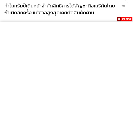
ทำไมทรัมป์เดินหน้าจำกัดสิทธิการได้สัญชาติอเมริกันโดย
...
กำเนิดอีกครั้ง แม้ศาลสูงสุดเคยตัดสินคัดค้าน
News
Wealth
Pop
Podcast
Video
Now
Opinion
Careers
Events
Privacy
About
Contact
Policy
FOR
ADVERTISING
MEMBERSHIP