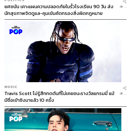
ยศชนัน เคาะแผนความปลอดภัยในรั้วโรงเรียน 90 วัน ส่ง
...
นักสุขภาพจิตดูแล-คุมเข้มคัดกรองสิ่งผิดกฎหมาย
MUSIC
Travis Scott ไม่รู้สึกกดดันที่ไม่เคยชนะรางวัลแกรมมี่ แม้
...
มีชื่อเข้าชิงมาแล้ว 10 ครั้ง