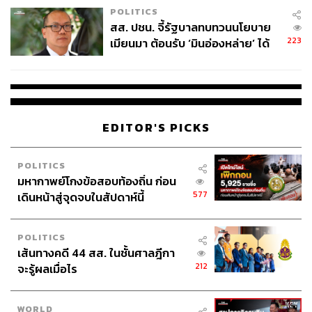
POLITICS
สส. ปชน. จี้รัฐบาลทบทวนนโยบาย
223
เมียนมา ต้อนรับ ‘มินอ่องหล่าย’ ได้
แค่สัญญาว่างเปล่า
EDITOR'S PICKS
POLITICS
มหากาพย์โกงข้อสอบท้องถิ่น ก่อน
577
เดินหน้าสู่จุดจบในสัปดาห์นี้
POLITICS
เส้นทางคดี 44 สส. ในชั้นศาลฎีกา
212
จะรู้ผลเมื่อไร
WORLD