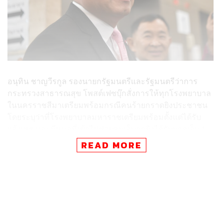
อนุทิน ชาญวีรกูล รองนายกรัฐมนตรีและรัฐมนตรี
ว่าการ
กระทรวงสาธารณสุข โพสต์เฟซบุ๊กสั่งการให้ทุกโ
รงพยาบาล
ในนครราชสีมาเตรียม
พร้อมกรณีคนร้ายกราดยิงประช
าชน
โดยระบุว่าที่โรงพยาบาลมหาร
าชเตรียมพร้อมตั้งแต่ได้รับ
แจ้งเหตุ และมีหมอที่เข้าไปช่วยคนเจ็
บถูกยิงได้รับบาดเจ็บ 1
คนแล้ว ขอให้ทุกคนรอฟังข่าวและให้ช
่วยกันบริจาคเลือด
READ MORE
สำหรับผู้
บาดเจ็บด่วน โดยรับบริจาคโลหิตที่โรงพยา
บาล
มหาราช จังหวัดนครราชสีมา, โรงพยาบาลบุรีรัมย์, โรง
พยาบาลสุรินทร์ และโรงพยาบาลชัยภูมิ
TAGS:
ทหาร
เหตุการณ์กราดยิง
อนุทิน ชาญวีรกูล
เหตุยิงกัน