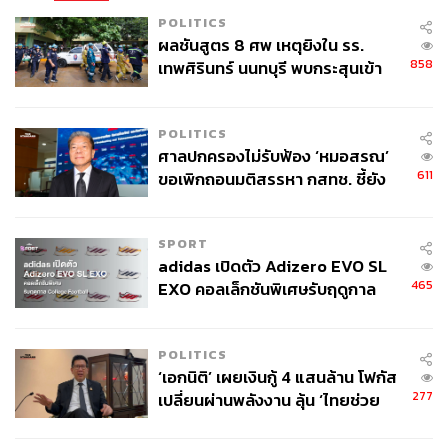
POLITICS
ผลชันสูตร 8 ศพ เหตุยิงใน รร.
858
เทพศิรินทร์ นนทบุรี พบกระสุนเข้า
จุดสำคัญ ‘ศีรษะ-หน้าอก’ ครูถูกยิง
4 นัด จากระยะไกล
POLITICS
ศาลปกครองไม่รับฟ้อง ‘หมอสรณ’
611
ขอเพิกถอนมติสรรหา กสทช. ชี้ยัง
ไม่ใช่ผู้เดือดร้อนเสียหาย
SPORT
adidas เปิดตัว Adizero EVO SL
465
EXO คอลเล็กชันพิเศษรับฤดูกาล
College Football
POLITICS
‘เอกนิติ’ เผยเงินกู้ 4 แสนล้าน โฟกัส
277
เปลี่ยนผ่านพลังงาน ลุ้น ‘ไทยช่วย
ไทยพลัส’ เฟส 2 รอประเมินความ
เหมาะสม