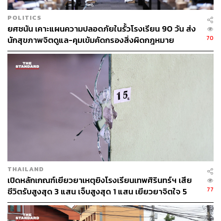
POLITICS
ยศชนัน เคาะแผนความปลอดภัยในรั้วโรงเรียน 90 วัน ส่ง
70
นักสุขภาพจิตดูแล-คุมเข้มคัดกรองสิ่งผิดกฎหมาย
THAILAND
เปิดหลักเกณฑ์เยียวยาเหตุยิงโรงเรียนเทพศิรินทร์ฯ เสีย
77
ชีวิตรับสูงสุด 3 แสน เจ็บสูงสุด 1 แสน เยียวยาจิตใจ 5
ระดับ