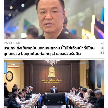
POLITICS
นายกฯ สั่งเข้มพกปืนนอกเคหสถาน ชี้ไม่ใช่เจ้าหน้าที่มีโทษ
68
อุกฉกรรจ์ ปืนถูกขโมยก่อเหตุ เจ้าของร่วมรับผิด