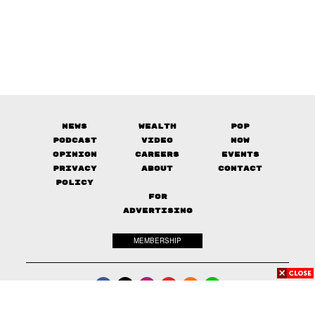
News
Wealth
Pop
Podcast
Video
Now
Opinion
Careers
Events
Privacy
About
Contact
Policy
FOR
ADVERTISING
MEMBERSHIP
© 2017-
2026
The Standard. All rights reserved.