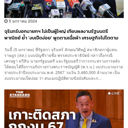
5 มกราคม 2024
จุรินทร์บอกนายกฯ ไม่เป็นผู้ใหญ่ เทียบผลงานรัฐมนตรี
พาณิชย์ ย้ำ ‘งบเป็ดง่อย’ พูดตามเนื้อผ้า เศรษฐกิจไม่โตตาม
เป้ารัฐบาล
วันนี้ (5 มกราคม) ที่รัฐสภา จุรินทร์ ลักษณวิศิษฏ์ สมาชิกสภาผู้แทน
ราษฎร (สส.) แบบบัญชีรายชื่อ พรรคประชาธิปัตย์ กล่าวถึงกรณี
เศรษฐา ทวีสิน นายกรัฐมนตรี และรัฐมนตรีว่าการกระทรวงการคลัง
ได้ตอบโต้ถึงการอภิปรายร่างพระราชบัญญัติ (พ.ร.บ.) งบประมาณราย
จ่ายประจำปีงบประมาณ พ.ศ. 2567 วงเงิน 3,480,000 ล้านบาท เป็น
งบประมาณเป็ดง่อย ว่า ตนเองปฏิบัติตามข้อบังคับและก...