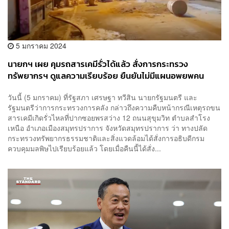
5 มกราคม 2024
นายกฯ เผย คุมรถสารเคมีรั่วได้แล้ว สั่งการกระทรวง
ทรัพยากรฯ ดูแลความเรียบร้อย ยืนยันไม่มีแผนอพยพคน
วันนี้ (5 มกราคม) ที่รัฐสภา เศรษฐา​ ทวีสิน นายกรัฐมนตรี​ และ
รัฐมนตรี​ว่าการ​กระทรวง​การ​คลัง​ กล่าวถึงความคืบหน้ากรณีเหตุรถขน
สารเคมีเกิดรั่วไหลที่ปากซอยพรสว่าง 12 ถนนสุขุมวิท ตำบลสำโรง
เหนือ อำเภอเมืองสมุทรปราการ จังหวัดสมุทรปราการ ว่า ทางปลัด
กระทรวง​ทรัพยากรธรรมชาติ​และ​สิ่งแวดล้อมได้สั่งการอธิบดีกรม
ควบคุมมลพิษ​ไปเรียบร้อยแล้ว โดยเมื่อคืนนี้ได้สั่ง...