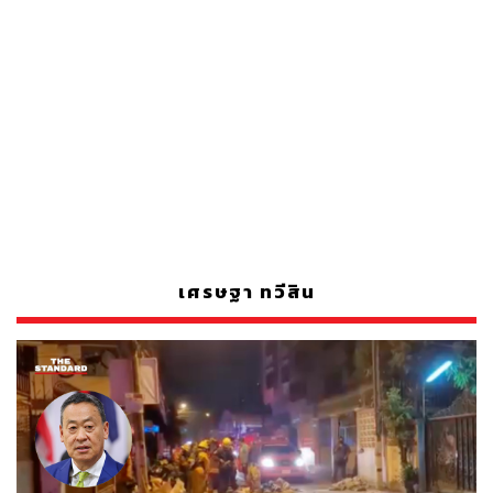
เศรษฐา ทวีสิน