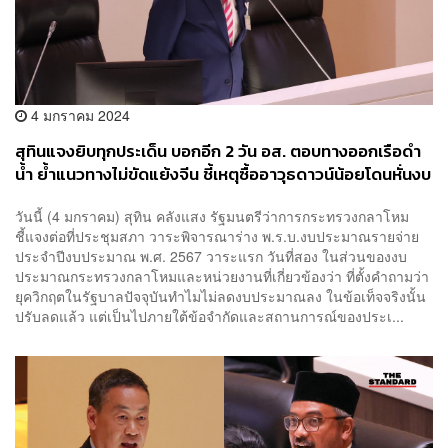
4 มกราคม 2024
สุทินแจงยิบทุกประเด็น บอกอีก 2 วัน อส. ตอบทางออกเรือดำ
น้ำ ย้ำแนวทางไม่ขัดแย้งจีน ชี้เหตุซื้ออาวุธดาวน์น้อยโดนหั่นงบ
วันนี้ (4 มกราคม) สุทิน คลังแสง รัฐมนตรีว่าการกระทรวงกลาโหม
ชี้แจงต่อที่ประชุมสภา วาระพิจารณาร่าง พ.ร.บ.งบประมาณรายจ่าย
ประจำปีงบประมาณ พ.ศ. 2567 วาระแรก วันที่สอง ในส่วนของงบ
ประมาณกระทรวงกลาโหมและหน่วยงานที่เกี่ยวข้องว่า ที่ตั้งคำถามว่า
ยุควิกฤตในรัฐบาลปัจจุบันทำไมไม่ลดงบประมาณลง ในข้อเท็จจริงนั้น
ปรับลดแล้ว แต่เป็นไปภายใต้ข้อจำกัดและสถานการณ์ของประเ...