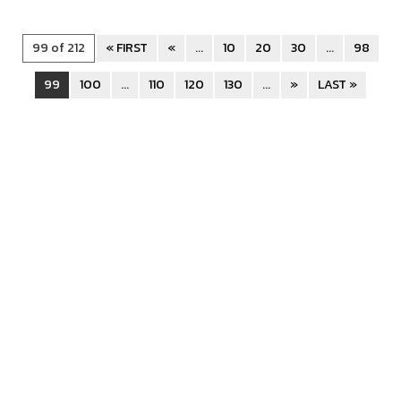
99 of 212
« FIRST
«
...
10
20
30
...
98
99
100
...
110
120
130
...
»
LAST »