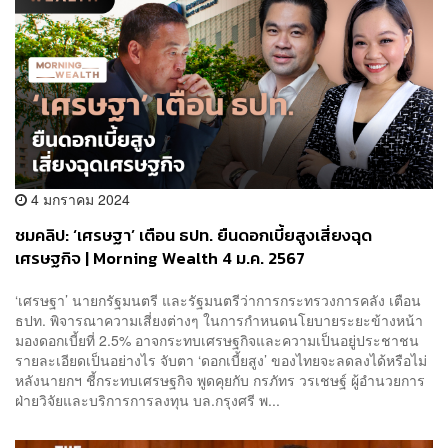
4 มกราคม 2024
ชมคลิป: ‘เศรษฐา’ เตือน ธปท. ยืนดอกเบี้ยสูงเสี่ยงฉุด
เศรษฐกิจ | Morning Wealth 4 ม.ค. 2567
‘เศรษฐา’ นายกรัฐมนตรี และรัฐมนตรีว่าการกระทรวงการคลัง เตือน
ธปท. พิจารณาความเสี่ยงต่างๆ ในการกำหนดนโยบายระยะข้างหน้า
มองดอกเบี้ยที่ 2.5% อาจกระทบเศรษฐกิจและความเป็นอยู่ประชาชน
รายละเอียดเป็นอย่างไร จับตา ‘ดอกเบี้ยสูง’ ของไทยจะลดลงได้หรือไม่
หลังนายกฯ ชี้กระทบเศรษฐกิจ พูดคุยกับ กรภัทร วรเชษฐ์ ผู้อำนวยการ
ฝ่ายวิจัยและบริการการลงทุน บล.กรุงศรี พ...