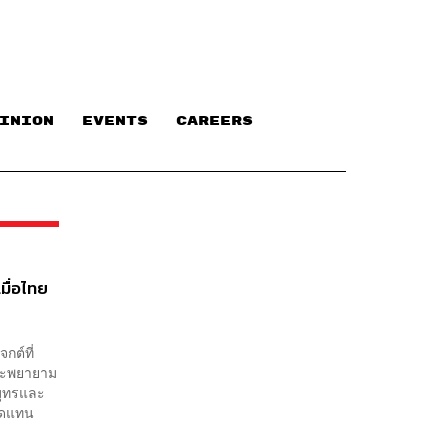
INION
EVENTS
CAREERS
เมื่อไทย
กต์ที่
ฐจะพยายาม
มุทรและ
ทดแทน