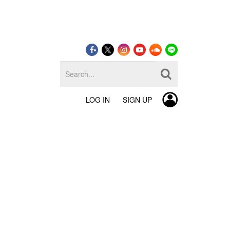
LOG IN
SIGN UP