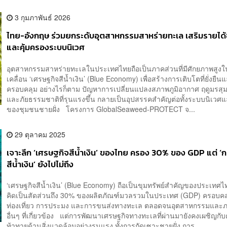
3 กุมภาพันธ์ 2026
ไทย-อังกฤษ ร่วมยกระดับอุตสาหกรรมสาหร่ายทะเล เสริมรายได้
และคุ้มครองระบบนิเวศ
อุตสาหกรรมสาหร่ายทะเลในประเทศไทยถือเป็นภาคส่วนที่มีศักยภาพสูง
เคลื่อน ‘เศรษฐกิจสีน้ำเงิน’ (Blue Economy) เพื่อสร้างการเติบโตที่ยั่งยืน
ครอบคลุม อย่างไรก็ตาม ปัญหาการเปลี่ยนแปลงสภาพภูมิอากาศ ฤดูมรสุม
และภัยธรรมชาติที่รุนแรงขึ้น กลายเป็นอุปสรรคสำคัญต่อทั้งระบบนิเวศ
ของชุมชนชายฝั่ง โครงการ GlobalSeaweed-PROTECT จ...
29 ตุลาคม 2025
เจาะลึก ‘เศรษฐกิจสีน้ำเงิน’ ของไทย ครอง 30% ของ GDP แต่ ‘ก
สีน้ำเงิน’ ยังไปไม่ถึง
‘เศรษฐกิจสีน้ำเงิน’ (Blue Economy) ถือเป็นขุมทรัพย์สำคัญของประเทศ
คิดเป็นสัดส่วนถึง 30% ของผลิตภัณฑ์มวลรวมในประเทศ (GDP) ครอบคลุ
ท่องเที่ยว การประมง และการขนส่งทางทะเล ตลอดจนอุตสาหกรรมและ
อื่นๆ ที่เกี่ยวข้อง แต่การพัฒนาเศรษฐกิจทางทะเลที่ผ่านมายังคงเผชิญกั
ท้าทายด้านสิ่งแวดล้อมอย่างรุนแรง ทั้งการกัดเซาะชายฝั่ง การ...