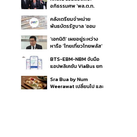
ราย รอ ป.ป.ช. ขีดเส้นแล้ว
อภิธรรมศพ ‘พล.ต.ท.
เสร็จ 31 ส.ค.
ผ่อน’ บิดา ‘พักตร์พิไล ทวี
คลังเตรียมจำหน่าย
สิน’ สิริอายุ 103 ปี แกนนำ
พันธบัตรรัฐบาล ‘ออม
เพื่อไทย-บุคคลหลาก
พลัส’ รอบถัดไป เร็วสุด 4
วงการร่วมอาลัย
‘เอกนิติ’ เผยอยู่ระหว่าง
ก.ย.นี้ อาจเพิ่มสัดส่วนการ
หารือ ‘ไทยเที่ยวไทยพลัส’
ขายแบบ Small Lot First
มีสิทธิใช้งบจากเงินกู้ 4
มากขึ้น
BTS-EBM-NBM จับมือ
แสนล้าน มั่นใจงบต่อ ‘ไทย
แอปพลิเคชัน ViaBus ยก
ช่วยไทย พลัส’ เฟส 2 มี
ระดับการติดตามตำแหน่ง
เพียงพอ
Sra Bua by Num
รถไฟฟ้า 3 สายแบบเรียล
Weerawat เปลี่ยนไป และ
ไทม์
นี่คือเหตุผลที่เราควรกลับ
ไปอีกครั้ง