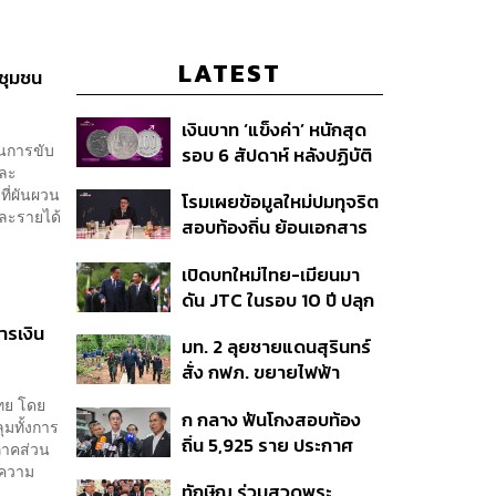
LATEST
ชุมชน
เงินบาท ‘แข็งค่า’ หนักสุด
ในการขับ
รอบ 6 สัปดาห์ หลังปฏิบัติ
และ
การแทรกแซงเยนของ
ที่ผันผวน
โรมเผยข้อมูลใหม่ปมทุจริต
สหรัฐฯ-ญี่ปุ่น Standard
และรายได้
สอบท้องถิ่น ย้อนเอกสาร
Chartered เปิดเป้าสิ้นปีนี้
ประชุมปี 2567 พบชื่อ
จ่อแข็งต่อแตะ 32.50 บาท
เปิดบทใหม่ไทย-เมียนมา
อนุทิน จ่อสอบต่อเอี่ยว
ต่อดอลลาร์
ดัน JTC ในรอบ 10 ปี ปลุก
ตัดตอน ม.บูรพา หรือไม่
‘เส้นเลือดใหญ่’ ค้า
ารเงิน
มท. 2 ลุยชายแดนสุรินทร์
ชายแดน ท่าเรือน้ำลึก
สั่ง กฟภ. ขยายไฟฟ้า
ทวาย
‘ปราสาทตาควาย–เนิน
ไทย โดย
ก กลาง ฟันโกงสอบท้อง
350’ เสริมความมั่นคง
มทั้งการ
ถิ่น 5,925 ราย ประกาศ
ชายแดน
ภาคส่วน
บัญชีใหม่ 7 ส.ค. ส่วน 97
บความ
ทักษิณ ร่วมสวดพระ