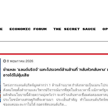
E
ECONOMIC FORUM
THE SECRET SAUCE​
OP
8 พฤษภาคม 2026
ชำแหละ ‘แลนด์บริดจ์’ เมกะโปรเจกต์ล้านล้านที่ ‘กลับหัวกลับหาง’ 
อาจได้ไม่คุ้มเสีย
โครงการแลนด์บริดจ์มูลค่ากว่า 1 ล้านล้านบาท กำลังกลายเป็นเมกะโปรเจ
สังคมไทยตั้งคำถามและวิพากษ์วิจารณ์มากที่สุดในห้วงเวลานี้ แม้ภาครั
ผลักดันนโยบายนี้ด้วยความมุ่งหวังว่า จะสร้างเส้นทางเชื่อมต่อสองมหาส
ประโยชน์ทางเศรษฐกิจที่จะตามมา ประเด็นสำคัญ ทำไมแลนด์บริดจ์
ช่องแคบมะละกาไม่ได้ ถอดรหัสแลนด์บริด...