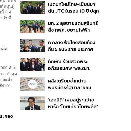
ีมานด์ที่
เปิดบทใหม่ไทย-เมียนมา
อนุทิน จ่อสอบต่อเอี่ยว
ต่อดอลลาร์
้นทุนผู้
ดัน JTC ในรอบ 10 ปี ปลุก
ตัดตอน ม.บูรพา หรือไม่
นี้ (14
‘เส้นเลือดใหญ่’ ค้า
่า ที่
มท. 2 ลุยชายแดนสุรินทร์
ชายแดน ท่าเรือน้ำลึก
สั่ง กฟภ. ขยายไฟฟ้า
ทวาย
‘ปราสาทตาควาย–เนิน
ก กลาง ฟันโกงสอบท้อง
350’ เสริมความมั่นคง
ยจ่อ
ถิ่น 5,925 ราย ประกาศ
ชายแดน
?
บัญชีใหม่ 7 ส.ค. ส่วน 97
ทักษิณ ร่วมสวดพระ
ราย รอ ป.ป.ช. ขีดเส้นแล้ว
000 ล้าน
อภิธรรมศพ ‘พล.ต.ท.
เสร็จ 31 ส.ค.
่าจะต่ำสุด
ผ่อน’ บิดา ‘พักตร์พิไล ทวี
า จะต่ำ
คลังเตรียมจำหน่าย
สิน’ สิริอายุ 103 ปี แกนนำ
สังหาฯ
พันธบัตรรัฐบาล ‘ออม
เพื่อไทย-บุคคลหลาก
พลัส’ รอบถัดไป เร็วสุด 4
วงการร่วมอาลัย
‘เอกนิติ’ เผยอยู่ระหว่าง
ก.ย.นี้ อาจเพิ่มสัดส่วนการ
หารือ ‘ไทยเที่ยวไทยพลัส’
ขายแบบ Small Lot First
มีสิทธิใช้งบจากเงินกู้ 4
มากขึ้น
รประคอง
แสนล้าน มั่นใจงบต่อ ‘ไทย
ช่วยไทย พลัส’ เฟส 2 มี