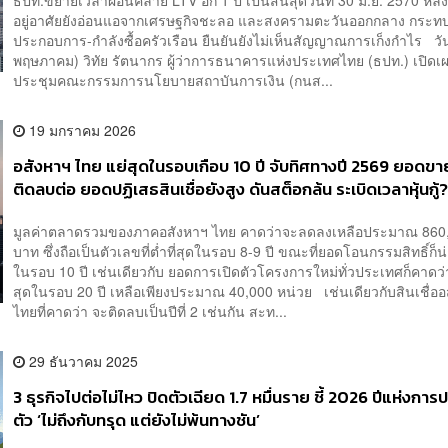
ธปท.ขยายเวลาผ่อนคลาย LTV อีก 1 ปี เป็นสิ้นสุดวันที่ 30 มิ.ย. 2570 หลังด
อยู่อาศัยยังอ่อนแอจากเศรษฐกิจชะลอ และสงครามตะวันออกกลาง กระทบต
ประกอบการ-กำลังซื้อครัวเรือน ยืนยันยังไม่เห็นสัญญาณการเก็งกำไร วัน
พฤษภาคม) วิทัย รัตนากร ผู้ว่าการธนาคารแห่งประเทศไทย (ธปท.) เปิดเผยว
ประชุมคณะกรรมการนโยบายสถาบันการเงิน (กนส...
19 มกราคม 2026
อสังหาฯ ไทย แย่สุดในรอบเกือบ 10 ปี จับทิศทางปี 2569 ยอดขา
ติดลบต่อ ยอดปฏิเสธสินเชื่อยังสูง ดันสต็อกล้น ระเบิดเวลาหุ้นกู้
มูลค่าตลาดรวมของภาคอสังหาฯ ไทย คาดว่าจะลดลงเหลือประมาณ 860,
บาท ซึ่งถือเป็นตัวเลขที่ต่ำที่สุดในรอบ 8-9 ปี ขณะที่ยอดโอนกรรมสิทธิ์ก็น
ในรอบ 10 ปี เช่นเดียวกับ ยอดการเปิดตัวโครงการใหม่ทั่วประเทศก็คาดว่
สุดในรอบ 20 ปี เหลือเพียงประมาณ 40,000 หน่วย เช่นเดียวกับสินเชื่ออ
ไทยที่คาดว่า จะติดลบเป็นปีที่ 2 เช่นกัน สะท...
29 ธันวาคม 2025
3 ธุรกิจไปต่อไม่ไหว ปิดตัวเฉียด 1.7 หมื่นราย ชี้ 2026 ปีแห่งกา
ตัว ‘ไม่ถึงกับทรุด แต่ยังไม่พ้นทางชัน’