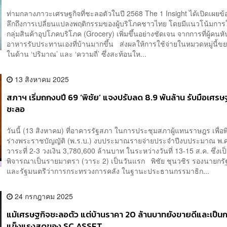
ท่ามกลางภาวะเศรษฐกิจที่ชะลอตัวในปี 2568 The 1 Insight ได้เปิดเผยข้อ
ลึกถึงการเปลี่ยนแปลงพฤติกรรมของผู้บริโภคชาวไทย โดยมีแนวโน้มการ
กลุ่มสินค้าอุปโภคบริโภค (Grocery) เพิ่มขึ้นอย่างชัดเจน จากการที่ผู้คน
อาหารรับประทานเองที่บ้านมากขึ้น ส่งผลให้การใช้จ่ายในหมวดหมู่นี้ขยา
ในด้าน ‘ปริมาณ’ และ ‘ความถี่’ ซึ่งสะท้อนให...
13 สิงหาคม 2025
สภาฯ เริ่มถกงบปี 69 ‘พิชัย’ แจงปรับลด 8.9 พันล้าน รับมือเศรษ
ชะลอ
วันนี้ (13 สิงหาคม) ที่อาคารรัฐสภา ในการประชุมสภาผู้แทนราษฎร เพื่
ร่างพระราชบัญญัติ (พ.ร.บ.) งบประมาณรายจ่ายประจำปีงบประมาณ พ.
วาระที่ 2-3 วงเงิน 3,780,600 ล้านบาท ในระหว่างวันที่ 13-15 ส.ค. ซึ่งเ
พิจารณาเป็นรายมาตรา (วาระ 2) เป็นวันแรก พิชัย ชุนวชิร รองนายกรั
และรัฐมนตรีว่าการกระทรวงการคลัง ในฐานะประธานกรรมาธิก...
24 กรกฎาคม 2025
แม้เศรษฐกิจชะลอตัว แต่บ้านราคา 20 ล้านบาทยังขายดีและเป็นกลุ
แข็งแรงสุดของ SC ASSET