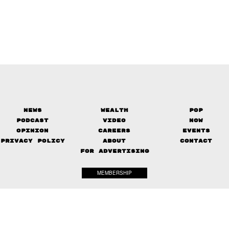
News
Wealth
Pop
Podcast
Video
Now
Opinion
Careers
Events
Privacy Policy
About
Contact
FOR ADVERTISING
MEMBERSHIP
© 2017-
2026
The Standard. All rights reserved.