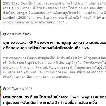
​2025-2026 ยังคงเป็นปีแห่งการประคองตัวธุรกิจไทย! เผย 11 เดือน ธุรกิจป
เฉียด 1.7 หมื่นราย แม้โรงแรม-ขนส่ง-ขายส่ง โตสวนกระแส ขณะที่ทุนนอก
สิงคโปร์, สหรัฐฯ, จีน และฮ่องกง ขนเงินลงทุนไทยกว่า 2 แสนล้านบาท ด
มองปีหน้า 2026 โอกาสใหม่ 3 อุตสาหกรรม ชิ้นส่วนอิเล็กทรอนิกส์-EV-อ
พูนพงษ์ นัยนาภากรณ์ อธิบดีกรมพัฒนาธุรกิ...
2 ธันวาคม 2025
ยุคทองจบแล้ว! KKP ชี้อสังหาฯ ไทยทรุดทุกตลาด ดีมานด์อ่อนแ
สต๊อกสะสมสูง แต่บ้านมือสองยังโตมียอดโอนถึง 56%
ท่ามกลางแรงกดดันจากเศรษฐกิจที่ฟื้นตัวช้า หนี้ครัวเรือนที่ยังสูงและเงื่
เชื่อที่เข้มงวดกว่าทุกช่วงในรอบหลายปี เป็นเหตุให้ธุรกิจอสังหาริมทรัพย์
เผชิญความท้าทายมากที่สุด หลังสัญญาณชะลอตัวเริ่มลุกลามจากฝั่งผู้ซื้อ
ซัปพลายเออร์ ผู้รับเหมา และแรงงานก่อสร้าง ขณะที่ผู้ประกอบการจำ
ต้องเร่งลดราคาเพื่อระบายสต็อก และทบทวนแผ...
29 กันยายน 2025
เศรษฐกิจซบเซา ดันคนไทย ‘กลับเข้าครัว’ The 1 Insight เผยยอด
กลุ่มของชำ-วัตถุดิบทำอาหารโต 2 เท่า พบซื้อรายวันมากขึ้น