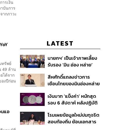
บการเงิน
สถาบันการ
มาจากภาวะ
LATEST
 YoY
นายกฯ’ เป็นเจ้าภาพเลี้ยง
มทรัพย์
รับรอง ‘มิน อ่อง หล่าย’
 49 ล้าน
พร้อมเชิญบิ๊กธุรกิจไทย
ายได้จาก
สีหศักดิ์แถลงข่าวการ
ร่วมงาน
ของปีก่อน
เยือนไทยของมินอ่องหล่าย
ชี้หารือทวิภาคี ครอบคลุม
เงินบาท ‘แข็งค่า’ หนักสุด
สร้างสรรค์ ตรงไปตรงมา
รอบ 6 สัปดาห์ หลังปฏิบัติ
ย้ำต้องการให้เมียนมากลับ
การแทรกแซงเยนของ
สู่อาเซียน
่อนแอ
โรมเผยข้อมูลใหม่ปมทุจริต
สหรัฐฯ-ญี่ปุ่น Standard
สอบท้องถิ่น ย้อนเอกสาร
Chartered เปิดเป้าสิ้นปีนี้
ประชุมปี 2567 พบชื่อ
จ่อแข็งต่อแตะ 32.50 บาท