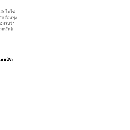
ลับไม่ใช่
เรือนพุ่ง
อมรับว่า
ิมทรัพย์
งินเฟ้อ