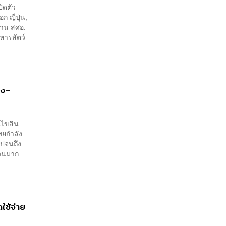
เพียงพอ
ิดตัว
 ญี่ปุ่น,
้าน สศอ.
าหารสัตว์
รง–
อนไขสิน
ไทยกำลัง
ไปจนถึง
นวนมาก
ใช้จ่าย