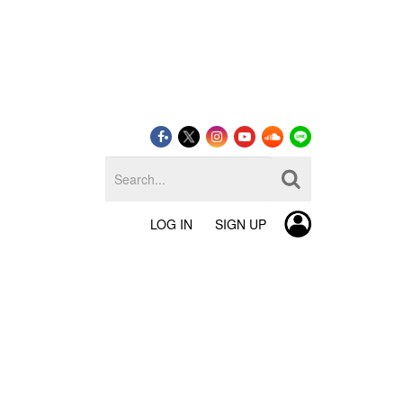
LOG IN
SIGN UP