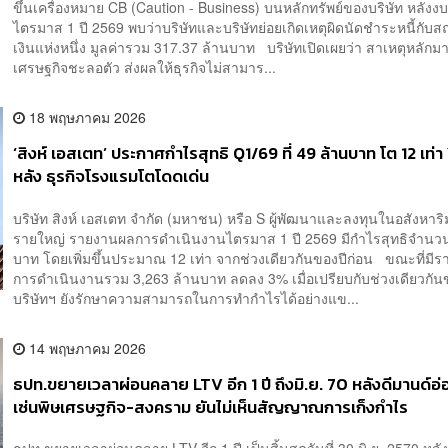
ขึ้นเครื่องหมาย CB (Caution - Business) บนหลักทรัพย์ของบริษัท หลังง
ไตรมาส 1 ปี 2569 พบว่าบริษัทและบริษัทย่อยเกิดเหตุผิดนัดชำระหนี้กับ
เงินแห่งหนึ่ง มูลค่ารวม 317.37 ล้านบาท บริษัทเปิดเผยว่า สาเหตุหลัก
เศรษฐกิจชะลอตัว ส่งผลให้ธุรกิจไม่สามาร...
18 พฤษภาคม 2026
‘สิงห์ เอสเตท’ ประกาศกำไรสุทธิ Q1/69 ที่ 49 ล้านบาท โต 12 เท่า
หลัง ธุรกิจโรงแรมโตโดดเด่น
บริษัท สิงห์ เอสเตท จำกัด (มหาชน) หรือ S ผู้พัฒนาและลงทุนในอสังหาริ
รายใหญ่ รายงานผลการดำเนินงานไตรมาส 1 ปี 2569 มีกำไรสุทธิจำนวน
บาท โดยเพิ่มขึ้นประมาณ 12 เท่า จากช่วงเดียวกันของปีก่อน ขณะที่มีร
การดำเนินงานรวม 3,263 ล้านบาท ลดลง 3% เมื่อเปรียบกับช่วงเดียวกัน
บริษัทฯ ยังรักษาความสามารถในการทำกำไรได้อย่างแข...
14 พฤษภาคม 2026
ธปท.ขยายเวลาผ่อนคลาย LTV อีก 1 ปี ถึงมิ.ย. 70 หลังดีมานด์อ
เซ่นพิษเศรษฐกิจ-สงคราม ยันไม่เห็นสัญญาณการเก็งกำไร