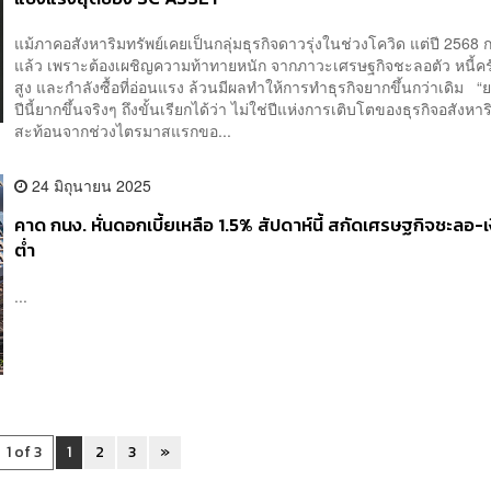
แม้ภาคอสังหาริมทรัพย์เคยเป็นกลุ่มธุรกิจดาวรุ่งในช่วงโควิด แต่ปี 2568 ก
แล้ว เพราะต้องเผชิญความท้าทายหนัก จากภาวะเศรษฐกิจชะลอตัว หนี้ครัว
สูง และกำลังซื้อที่อ่อนแรง ล้วนมีผลทำให้การทำธุรกิจยากขึ้นกว่าเดิม “ย
ปีนี้ยากขึ้นจริงๆ ถึงขั้นเรียกได้ว่า ไม่ใช่ปีแห่งการเติบโตของธุรกิจอสังหาร
สะท้อนจากช่วงไตรมาสแรกขอ...
24 มิถุนายน 2025
คาด กนง. หั่นดอกเบี้ยเหลือ 1.5% สัปดาห์นี้ สกัดเศรษฐกิจชะลอ-เ
ต่ำ
...
1 of 3
1
2
3
»