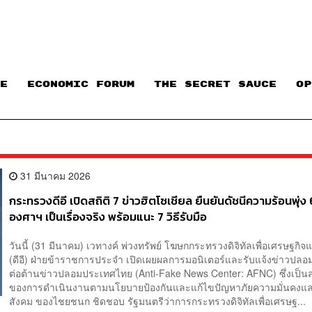
E
ECONOMIC FORUM
THE SECRET SAUCE​
OP
31 มีนาคม 2026
กระทรวงดีอี เปิดสถิติ 7 ข่าวฮิตโซเชียล ยืนยันดัชนีความร้อนพุ่ง
องศาฯ เป็นเรื่องจริง พร้อมแนะ 7 วิธีรับมือ
วันนี้ (31 มีนาคม) เวทางค์ พ่วงทรัพย์ โฆษกกระทรวงดิจิทัลเพื่อเศรษฐกิ
(ดีอี) ฝ่ายข้าราชการประจำ เปิดเผยผลการมอนิเตอร์และรับแจ้งข่าวปลอ
ต่อต้านข่าวปลอมประเทศไทย (Anti-Fake News Center: AFNC) ซึ่งเป็นส
ของการดำเนินงานตามนโยบายป้องกันและแก้ไขปัญหาภัยความมั่นคงแล
สังคม ของไชยชนก ชิดชอบ รัฐมนตรีว่าการกระทรวงดิจิทัลเพื่อเศรษฐ...