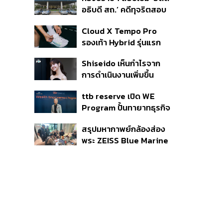
เด็กตกหล่น-ห้ามสอบ
อธิบดี สถ.’ คดีทุจริตสอบ
แข่งขันเด็กเล็ก เน้นเรียนรู้
ท้องถิ่น แจ้ง 6 ข้อหาหนัก
ผ่านการเล่น
Cloud X Tempo Pro
จ่อชง ป.ป.ช. 12 ส.ค. นี้
รองเท้า Hybrid รุ่นแรก
ของ On
Shiseido เห็นกำไรจาก
การดำเนินงานเพิ่มขึ้น
90.1% ในช่วงครึ่งแรกของ
ttb reserve เปิด WE
ปี 2026
Program ปั้นทายาทธุรกิจ
รุ่นสองสานต่อความมั่งคั่ง
สรุปมหากาพย์กล้องส่อง
ตั้งเป้าขยายฐานลูกค้าแตะ
พระ ZEISS Blue Marine
11,000 ราย ดัน AUM
จากสัญญาผลิต 8.3 ล้าน
เติบโต 10% ต่อปีในอีก 3-5
สู่ข้อพิพาท ‘มาเวลล์ฯ’
ปีข้างหน้า
ฟ้อง ‘โทน บางแค’ ผิดนัด
จ่ายหนี้-แอบระบุแบรนด์