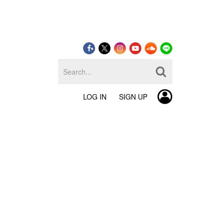
LOG IN
SIGN UP