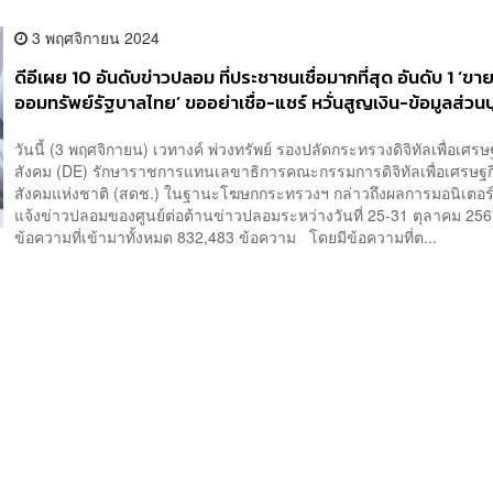
3 พฤศจิกายน 2024
ดีอีเผย 10 อันดับข่าวปลอม ที่ประชาชนเชื่อมากที่สุด อันดับ 1 ‘ข
ออมทรัพย์รัฐบาลไทย’ ขออย่าเชื่อ-แชร์ หวั่นสูญเงิน-ข้อมูลส่วน
วันนี้ (3 พฤศจิกายน) เวทางค์ พ่วงทรัพย์ รองปลัดกระทรวงดิจิทัลเพื่อเศร
สังคม (DE) รักษาราชการแทนเลขาธิการคณะกรรมการดิจิทัลเพื่อเศรษฐ
สังคมแห่งชาติ (สดช.) ในฐานะโฆษกกระทรวงฯ กล่าวถึงผลการมอนิเตอร
แจ้งข่าวปลอมของศูนย์ต่อต้านข่าวปลอมระหว่างวันที่ 25-31 ตุลาคม 25
ข้อความที่เข้ามาทั้งหมด 832,483 ข้อความ โดยมีข้อความที่ต...