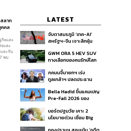
LATEST
ายสลาก
บุคคล
จับตาสมรภูมิ ‘เทค-AI’
ษฐกิจและ
สหรัฐฯ-จีน เจาะลึกหุ้น
กิจและ
กลุ่มได้-เสียประโยชน์ และ
์และรับ
GWM ORA 5 HEV SUV
กลยุทธ์จัดพอร์ตสู้ศึก
67 พบ
ทางเลือกของคนรักษ์โลก
Mega Trend 3-5 ปีข้าง
แบบค่อยเป็นค่อยไป
หน้า
ภคมนจี้นายกฯ เร่ง
ทูลเกล้าฯ ปลดประธาน
กสทช. ขณะ สว.เปรมศักดิ์
Bella Hadid ขึ้นแคมเปญ
เสนอยุบกรรมการทั้งชุด
Pre-Fall 2026 ของ
แล้วสรรหาใหม่
แบรนด์ alo
บอร์ดปฐมวัย เคาะ 2
นโยบายด่วน เชื่อม Big
Data 13 หลักอุดช่องโหว่
กองปราบฯ สอบเข้ม ‘อดีต