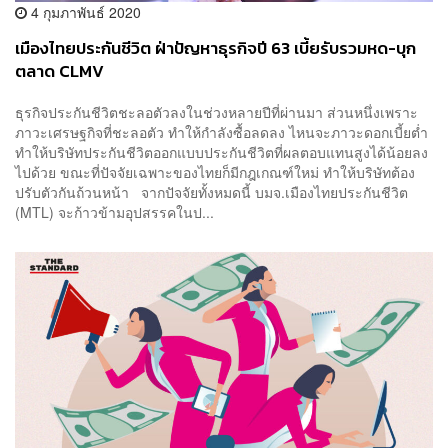
4 กุมภาพันธ์ 2020
เมืองไทยประกันชีวิต ฝ่าปัญหาธุรกิจปี 63 เบี้ยรับรวมหด-บุก
ตลาด CLMV
ธุรกิจประกันชีวิตชะลอตัวลงในช่วงหลายปีที่ผ่านมา ส่วนหนึ่งเพราะ
ภาวะเศรษฐกิจที่ชะลอตัว ทำให้กำลังซื้อลดลง ไหนจะภาวะดอกเบี้ยต่ำ
ทำให้บริษัทประกันชีวิตออกแบบประกันชีวิตที่ผลตอบแทนสูงได้น้อยลง
ไปด้วย ขณะที่ปัจจัยเฉพาะของไทยก็มีกฎเกณฑ์ใหม่ ทำให้บริษัทต้อง
ปรับตัวกันถ้วนหน้า จากปัจจัยทั้งหมดนี้ บมจ.เมืองไทยประกันชีวิต
(MTL) จะก้าวข้ามอุปสรรคในป...