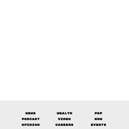
News
Wealth
Pop
Podcast
Video
Now
Opinion
Careers
Events