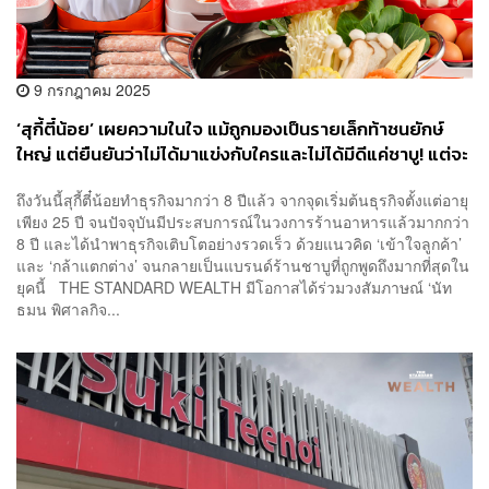
9 กรกฎาคม 2025
‘สุกี้ตี๋น้อย’ เผยความในใจ แม้ถูกมองเป็นรายเล็กท้าชนยักษ์
ใหญ่ แต่ยืนยันว่าไม่ได้มาแข่งกับใครและไม่ได้มีดีแค่ชาบู! แต่จะ
เปิดแบรนด์ใหม่ปลายปี 68
ถึงวันนี้สุกี้ตี๋น้อยทำธุรกิจมากว่า 8 ปีแล้ว จากจุดเริ่มต้นธุรกิจตั้งแต่อายุ
เพียง 25 ปี จนปัจจุบันมีประสบการณ์ในวงการร้านอาหารแล้วมากกว่า
8 ปี และได้นำพาธุรกิจเติบโตอย่างรวดเร็ว ด้วยแนวคิด ‘เข้าใจลูกค้า’
และ ‘กล้าแตกต่าง’ จนกลายเป็นแบรนด์ร้านชาบูที่ถูกพูดถึงมากที่สุดใน
ยุคนี้ THE STANDARD WEALTH มีโอกาสได้ร่วมวงสัมภาษณ์ ‘นัท
ธมน พิศาลกิจ...