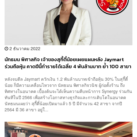
2 ธันวาคม 2022
นัทธมน พิศาลกิจ เจ้าของสุกี้ตี๋น้อยเผยแผนหลัง Jaymart
ร่วมถือหุ้น คาดปีนี้ทำรายได้เฉลี่ย 4 พันล้านบาท ย้ำ 100 สาขา
ภายใน 5 ปี ‘ไม่ใช่เรื่องยาก’
หลังจบดีล Jaymart ควักเงิน 1.2 พันล้านบาทเข้าถือหุ้น 30% ในสุกี้ตี๋
น้อย ก็มีความเคลื่อนไหวจาก นัทธมน พิศาลกิจวนิช ผู้ก่อตั้งร้าน ถึง
ทิศทางในอนาคต เบื้องต้นจะได้เห็นความคืบหน้าการ Synergy ร่วมกัน
ทันทีในปี 2566 เพื่อสร้างโอกาสทางธุรกิจและการเติบโตในอนาคต
นัทธมนเผยว่า สุกี้ตี๋น้อยเปิดมาแล้ว 5 ปี มีจำนวน 42 สาขา จากปี
2564 มี 36 สาขา อยู่ใ...