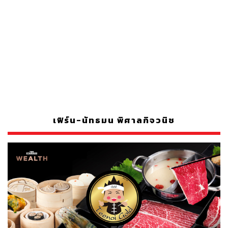
เฟิร์น-นัทธมน พิศาลกิจวนิช