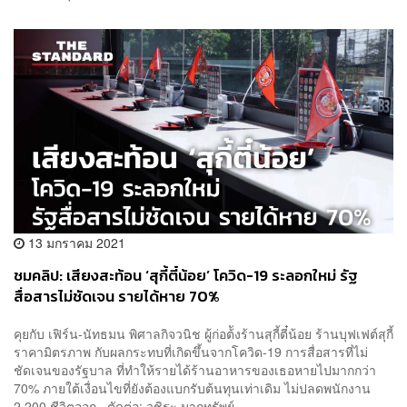
13 มกราคม 2021
ชมคลิป: เสียงสะท้อน ‘สุกี้ตี๋น้อย’ โควิด-19 ระลอกใหม่ รัฐ
สื่อสารไม่ชัดเจน รายได้หาย 70%
คุยกับ เฟิร์น-นัทธมน พิศาลกิจวนิช ผู้ก่อต้ังร้านสุกี้ตี๋น้อย ร้านบุฟเฟต์สุกี้
ราคามิตรภาพ กับผลกระทบที่เกิดขึ้นจากโควิด-19 การสื่อสารที่ไม่
ชัดเจนของรัฐบาล ที่ทำให้รายได้ร้านอาหารของเธอหายไปมากกว่า
70% ภายใต้เงื่อนไขที่ยังต้องแบกรับต้นทุนเท่าเดิม ไม่ปลดพนักงาน
2,200 ชีวิตออก ตัดต่อ: วชิระ มากทรัพย์...