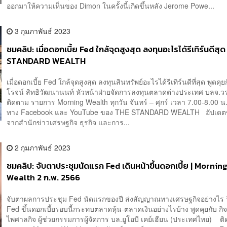
ออกมาให้ความเห็นของ Dimon ในครั้งนี้เกิดขึ้นหลัง Jerome Powe...
3 กุมภาพันธ์ 2023
ชมคลิป: เมื่อดอกเบี้ย Fed ใกล้จุดสูงสุด ลงทุนอะไรได้รีเทิร์นดีสุ
STANDARD WEALTH
เมื่อดอกเบี้ย Fed ใกล้จุดสูงสุด ลงทุนสินทรัพย์อะไรได้รีเทิร์นดีที่สุด พูดคุยก
โรจน์ สิทธิวัฒนานนท์ หัวหน้าฝ่ายจัดการลงทุนตลาดต่างประเทศ บลจ.ว
ติดตาม รายการ Morning Wealth ทุกวัน จันทร์ – ศุกร์ เวลา 7.00-8.00 น
ทาง Facebook และ YouTube ของ THE STANDARD WEALTH อัปเดต
จากสำนักข่าวเศรษฐกิจ ธุรกิจ และการ...
2 กุมภาพันธ์ 2023
ชมคลิป: จับตาประชุมนัดแรก Fed เดินหน้าขึ้นดอกเบี้ย | Mornin
Wealth 2 ก.พ. 2566
จับตาผลการประชุม Fed นัดแรกของปี ส่งสัญญาณทางเศรษฐกิจอย่างไร ว
Fed ขึ้นดอกเบี้ยรอบนี้กระทบตลาดหุ้น-ตลาดเงินอย่างไรบ้าง พูดคุยกับ ก
ไพศาลกิจ ผู้ช่วยกรรมการผู้จัดการ บล.ยูโอบี เคย์เฮียน (ประเทศไทย) ต