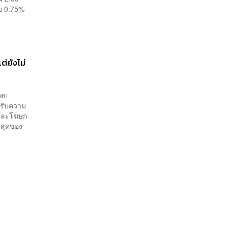
บ 0.75%
่ยังไม่
่พบ
งรับความ
 และโฆษก
าสุดของ