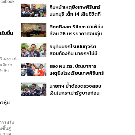
เหตุยิงใน รร. เสียชีวิต 1
Facebook
คืบหน้าเหตุยิงเทพศิรินทร์
ลบ. ทุพพลภาพ 7 แสนบาท
นนทบุรี เด็ก 14 เสียชีวิตที่
บาดเจ็บสาหัส 2 แสนบาท
โรงพยาบาล สธ. ยืนยันครู
บาดเจ็บเล็กน้อย 1 แสน
BonBaan Silom คาเฟ่ลับ
เสียชีวิต 5 ราย เจ็บ 22
บาท
ับขึ้น
สีลม 26 บรรยากาศอบอุ่น
ราย
เหมือนบ้าน
อนุทินบอกโรมปมทุจริต
ง
สอบท้องถิ่น นายกฯไม่มี
กวิเคราะห์
หน้าที่ดู TOR แต่มีหน้าที่หา
้นอัตรา
รอง ผบ.ตร. บัญชาการ
คนผิดมาลงโทษ
กำกับ
เหตุยิงโรงเรียนเทพศิรินทร์
นนทบุรี สั่งค้นหา 2 รอบ
นายกฯ ย้ำต้องตรวจสอบ
ยืนยันไร้คนติดค้าง พบศพ
เงินในกระเป๋ารัฐบาลก่อน
ปู่-ย่าที่บ้านพักผู้ก่อเหตุ
เคาะลุยไทยช่วยไทย พลัส
วหุ้น
เฟส 2 หรือปรับเกณฑ์
50:50 ยันเงินคงคลัง
รัฐบาลแข็งแรง
การปรับ
ึ้นสู่
น 2.39