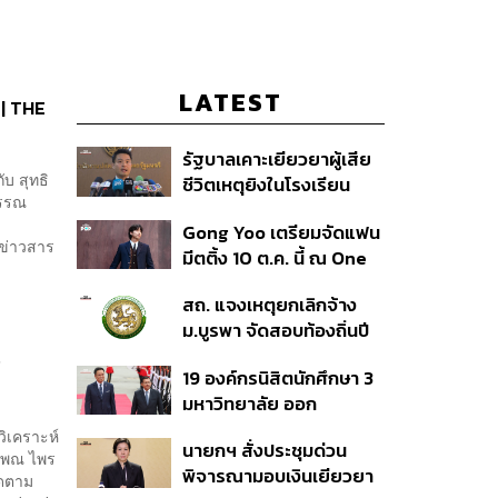
LATEST
ด | THE
รัฐบาลเคาะเยียวยาผู้เสีย
ับ สุทธิ
ชีวิตเหตุยิงในโรงเรียน
รรณ ‌
รายละ 1 ล้านบาท เทียบ 4
.
Gong Yoo เตรียมจัดแฟน
เหตุในอดีต เข้าเกณฑ์
ข่าวสาร
มีตติ้ง 10 ต.ค. นี้ ณ One
สาธารณภัย พร้อมเร่งจ่าย
Bangkok Forum
โดยเร็ว
สถ. แจงเหตุยกเลิกจ้าง
ม.บูรพา จัดสอบท้องถิ่นปี
66
g
19 องค์กรนิสิตนักศึกษา 3
มหาวิทยาลัย ออก
แถลงการณ์ร่วม ค้าน
ิเคราะห์
นายกฯ สั่งประชุมด่วน
รัฐบาลต้อนรับ ‘มิน อ่อง
ิจพณ ไพร
พิจารณามอบเงินเยียวยา
หล่าย’
ิดตาม