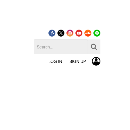
LOG IN
SIGN UP