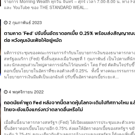
รายการ Morning Wealth ทุกวัน จันทร์ – ศุกร์ เวลา 7.00-8.00 น. ทาง 
และ YouTube ของ THE STANDARD WEAL...
2 กุมภาพันธ์ 2023
ตามคาด ‘Fed’ ปรับขึ้นอัตราดอกเบี้ย 0.25% พร้อมส่งสัญญาณปร
ต่อ หวังคุมเงินเฟ้อให้อยู่หมัด
มติการประชุมของคณะกรรมการกำกับนโยบายการเงินของธนาคารกลา
สหรัฐอเมริกา (Fed) ซึ่งสิ้นสุดลงเมื่อวันพุธที่ 1 กุมภาพันธ์ เป็นไปตามที่นั
และนักลงทุนส่วนใหญ่คาดการณ์กันไว้ก่อนหน้า โดย Fed ตัดสินใจปรับขึ
ดอกเบี้ยนโยบายในอัตราที่ชะลอตัวลงที่ 0.25% ทั้งนี้ ทางคณะกรรมการ
นโยบายการเงินมีมติเป็นเอกฉันท์ ปรับขึ้นอัตราดอกเบี้ยระยะส...
4 พฤศจิกายน 2022
ถอดนัยคำพูด Fed หลังจากนี้ตลาดหุ้นโลกจะเดินไปทิศทางไหน แล้
ไทยจะยังแข็งแกร่งกว่าตลาดอื่นหรือไม่
เมื่อคืนนี้ธนาคารกลางสหรัฐฯ (Fed) ได้เปิดเผยผลการประชุมและตัวเลข
ขึ้นอัตราดอกเบี้ยนโยบายอีก 0.75% ส่งผลให้อัตราดอกเบี้ยของสหรัฐฯ ขยับข
ระดับ 3.75-4% ขณะเดียวกันตัวเลขการจ้างงานของสหรัฐฯ ก็ยังคงเพิ่มขึ้