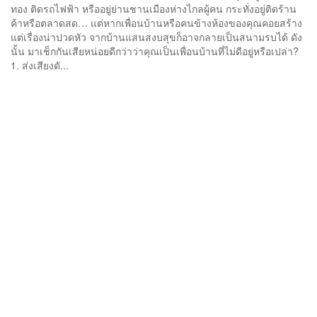
ทอง ติดรถไฟฟ้า หรืออยู่ย่านชานเมืองห่างไกลผู้คน กระทั่งอยู่ติดร้าน
ค้าหรือตลาดสด… แต่หากเพื่อนบ้านหรือคนข้างห้องของคุณคอยสร้าง
แต่เรื่องน่าปวดหัว จากบ้านแสนสงบสุขก็อาจกลายเป็นสนามรบได้ ดัง
นั้น มาเช็กกันเสียหน่อยดีกว่าว่าคุณเป็นเพื่อนบ้านที่ไม่ดีอยู่หรือเปล่า?
1. ส่งเสียงดั...