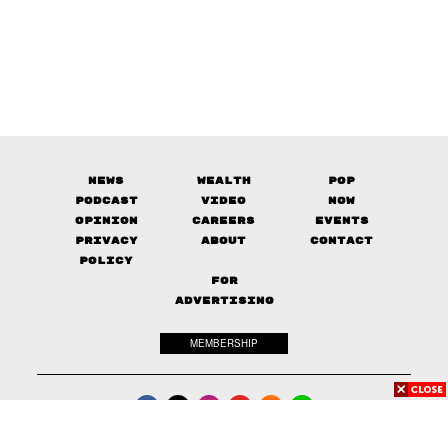
News
Wealth
Pop
Podcast
Video
Now
Opinion
Careers
Events
Privacy
About
Contact
Policy
FOR
ADVERTISING
MEMBERSHIP
© 2017-
2026
The Standard. All rights reserved.