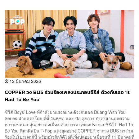
12 มีนาคม 2026
COPPER วง BUS ร่วมร้องเพลงประกอบซีรีส์ ด้วงกับเธอ ‘It
Had To Be You’
ซีรีส์ Boys’ Love ที่กำลังมาแรงอย่าง ด้วงกับเธอ Duang With You
Series นำแสดงโดย ตี๋ตี๋ วันพิชิต และ ป๋อ ศุภการ ยังคงสานต่อความ
หวานชวนอบอุ่นอย่างต่อเนื่อง ด้วยการส่งเพลงประกอบซีรีส์ It Had To
Be You ที่พาศิลปิน T-Pop แห่งยุคอย่าง COPPER จากวง BUS มาร่วม
ร้องในโปรเจกต์นี้ พร้อมมิวสิกวิดีโอที่เพิ่งปล่อยมาเมื่อวันที่ 11 มีนาคมที่