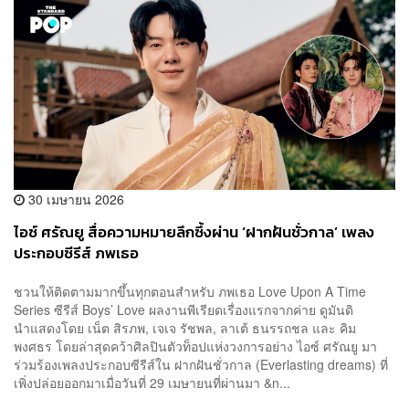
30 เมษายน 2026
ไอซ์ ศรัณยู สื่อความหมายลึกซึ้งผ่าน ‘ฝากฝันชั่วกาล’ เพลง
ประกอบซีรีส์ ภพเธอ
ชวนให้ติดตามมากขึ้นทุกตอนสำหรับ ภพเธอ Love Upon A Time
Series ซีรีส์ Boys’ Love ผลงานพีเรียดเรื่องแรกจากค่าย ดูมันดิ
นำแสดงโดย เน็ต สิรภพ, เจเจ รัชพล, ลาเต้ ธนรรถชล และ คิม
พงศธร โดยล่าสุดคว้าศิลปินตัวท็อปแห่งวงการอย่าง ไอซ์ ศรัณยู มา
ร่วมร้องเพลงประกอบซีรีส์ใน ฝากฝันชั่วกาล (Everlasting dreams) ที่
เพิ่งปล่อยออกมาเมื่อวันที่ 29 เมษายนที่ผ่านมา &n...