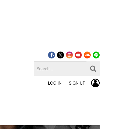
LOG IN
SIGN UP