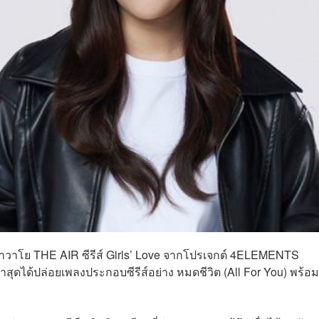
าวาโย THE AIR ซีรีส์ Girls’ Love จากโปรเจกต์ 4ELEMENTS
าสุดได้ปล่อยเพลงประกอบซีรีส์อย่าง หมดชีวิต (All For You) พร้อม