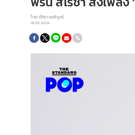
ฟรีน สโรชา ส่งเพลง ‘
โดย
ขัติยา ฤทธิรุตม์
18.05.2026