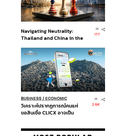
Navigating Neutrality:
177
Thailand and China in the
Age of a New Global
Order
BUSINESS
/
ECONOMIC
2.6K
วิเคราะห์ปรากฏการณ์คนแห่
ขอสินเชื่อ CLICX อาจเป็น
เพียงยอดภูเขาน้ำแข็ง ของ
ปัญหาหนี้ครัวเรือนไทยที่ถูกซุก
ไว้