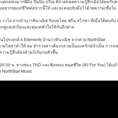
่งเพลงมากฝีมือ ปินปิน ปวีณ ที่ถ่ายทอดความรู้สึกเมื่อได้พบกับคน
 จึงอยากทุ่มเทชีวิตต่อจากนี้ให้ และจะคอยจับมือไว้ด้วยความเชื่อใจ
 วาโย จากบ้านวาทินวณิช รับบทโดย ฟรีน สโรชา ที่เมื่อได้พบกับ เ
กอยากดูแลปกป้องและทุ่มเทหัวใจให้กับอีกฝ่าย
่ 3 ในโปรเจกต์ 4 Elements บ้านวาทินวณิช จากค่าย NorthStar
่ถูกตามไล่ล่าทำให้ ลม ตำรวจสาวต้องกลายเป็นองครักษ์จำเป็น การห
รู้สึกต้องห้ามก็เริ่มก่อตัวขึ้น
0:30 น. ทางช่อง 7HD และฟังเพลง หมดชีวิต (All For You) ได้แล้
 NorthStar Music