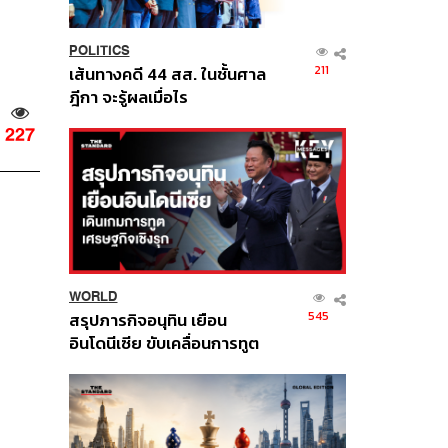
POLITICS
211
เส้นทางคดี 44 สส. ในชั้นศาล
ฎีกา จะรู้ผลเมื่อไร
227
WORLD
545
สรุปภารกิจอนุทิน เยือน
อินโดนีเซีย ขับเคลื่อนการทูต
เศรษฐกิจเชิงรุก ประกาศหุ้น
ส่วนยุทธศาสตร์ไทย –
อินโดนีเซีย