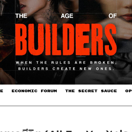
E
ECONOMIC FORUM
THE SECRET SAUCE​
OP