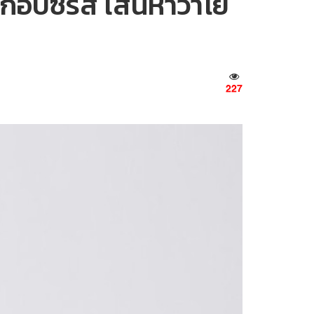
กอบซีรีส์ เสน่หาวาโย
227