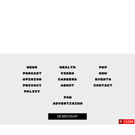
News
Wealth
Pop
Podcast
Video
Now
Opinion
Careers
Events
Privacy
About
Contact
Policy
FOR
ADVERTISING
MEMBERSHIP