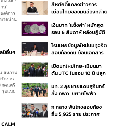
ใกล้เคียง
สีหศักดิ์แถลงข่าวการ
ร่วมงาน
่าน’
เยือนไทยของมินอ่องหล่าย
(องค์การ
ชี้หารือทวิภาคี ครอบคลุม
หวัดน่าน
เงินบาท ‘แข็งค่า’ หนักสุด
สร้างสรรค์ ตรงไปตรงมา
รอบ 6 สัปดาห์ หลังปฏิบัติ
ย้ำต้องการให้เมียนมากลับ
การแทรกแซงเยนของ
สู่อาเซียน
โรมเผยข้อมูลใหม่ปมทุจริต
สหรัฐฯ-ญี่ปุ่น Standard
ป์อื่นๆ
สอบท้องถิ่น ย้อนเอกสาร
Chartered เปิดเป้าสิ้นปีนี้
ประชุมปี 2567 พบชื่อ
จ่อแข็งต่อแตะ 32.50 บาท
เปิดบทใหม่ไทย-เมียนมา
อนุทิน จ่อสอบต่อเอี่ยว
ต่อดอลลาร์
ยน สหภาพ
ดัน JTC ในรอบ 10 ปี ปลุก
ตัดตอน ม.บูรพา หรือไม่
่รักงาน
‘เส้นเลือดใหญ่’ ค้า
นักดนตรี
มท. 2 ลุยชายแดนสุรินทร์
ชายแดน ท่าเรือน้ำลึก
3 รูปแบบ
สั่ง กฟภ. ขยายไฟฟ้า
ทวาย
‘ปราสาทตาควาย–เนิน
ก กลาง ฟันโกงสอบท้อง
350’ เสริมความมั่นคง
ถิ่น 5,925 ราย ประกาศ
ชายแดน
บัญชีใหม่ 7 ส.ค. ส่วน 97
 : CALM
ราย รอ ป.ป.ช. ขีดเส้นแล้ว
เสร็จ 31 ส.ค.