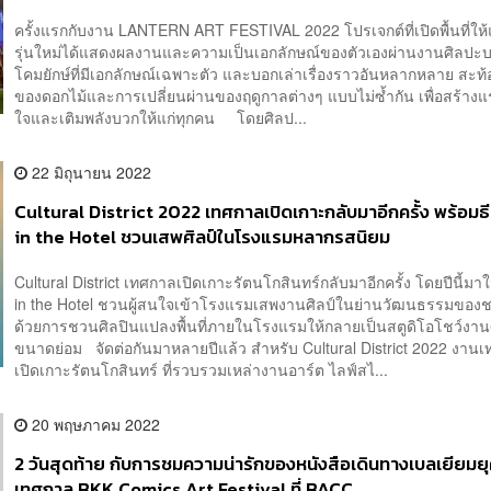
ครั้งแรกกับงาน LANTERN ART FESTIVAL 2022 โปรเจกต์ที่เปิดพื้นที่ให้แ
รุ่นใหม่ได้แสดงผลงานและความเป็นเอกลักษณ์ของตัวเองผ่านงานศิลปะ
โคมยักษ์ที่มีเอกลักษณ์เฉพาะตัว และบอกเล่าเรื่องราวอันหลากหลาย สะท้
ของดอกไม้และการเปลี่ยนผ่านของฤดูกาลต่างๆ แบบไม่ซ้ำกัน เพื่อสร้าง
ใจและเติมพลังบวกให้แก่ทุกคน โดยศิลป...
22 มิถุนายน 2022
Cultural District 2022 เทศกาลเปิดเกาะกลับมาอีกครั้ง พร้อมธ
in the Hotel ชวนเสพศิลป์ในโรงแรมหลากรสนิยม
Cultural District เทศกาลเปิดเกาะรัตนโกสินทร์กลับมาอีกครั้ง โดยปีนี้มา
in the Hotel ชวนผู้สนใจเข้าโรงแรมเสพงานศิลป์ในย่านวัฒนธรรมของช
ด้วยการชวนศิลปินแปลงพื้นที่ภายในโรงแรมให้กลายเป็นสตูดิโอโชว์งานศ
ขนาดย่อม จัดต่อกันมาหลายปีแล้ว สำหรับ Cultural District 2022 งาน
เปิดเกาะรัตนโกสินทร์ ที่รวบรวมเหล่างานอาร์ต ไลฟ์สไ...
20 พฤษภาคม 2022
2 วันสุดท้าย กับการชมความน่ารักของหนังสือเดินทางเบลเยียมยุ
เทศกาล BKK Comics Art Festival ที่ BACC