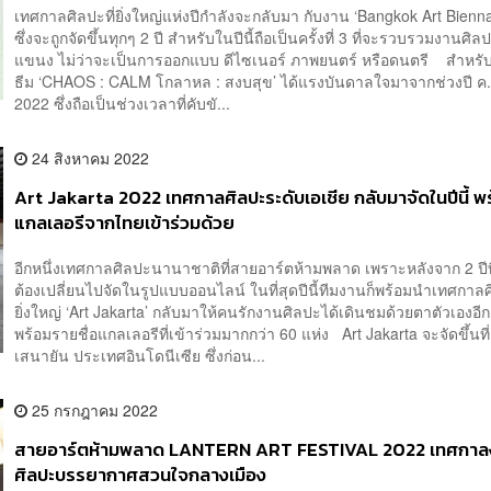
เทศกาลศิลปะที่ยิ่งใหญ่แห่งปีกำลังจะกลับมา กับงาน ‘Bangkok Art Bienn
ซึ่งจะถูกจัดขึ้นทุกๆ 2 ปี สำหรับในปีนี้ถือเป็นครั้งที่ 3 ที่จะรวบรวมงานศ
แขนง ไม่ว่าจะเป็นการออกแบบ ดีไซเนอร์ ภาพยนตร์ หรือดนตรี สำหรับ
ธีม ‘CHAOS : CALM โกลาหล : สงบสุข’ ได้แรงบันดาลใจมาจากช่วงปี ค.
2022 ซึ่งถือเป็นช่วงเวลาที่คับขั...
24 สิงหาคม 2022
Art Jakarta 2022 เทศกาลศิลปะระดับเอเชีย กลับมาจัดในปีนี้ พร
แกลเลอรีจากไทยเข้าร่วมด้วย
อีกหนึ่งเทศกาลศิลปะนานาชาติที่สายอาร์ตห้ามพลาด เพราะหลังจาก 2 ปีท
ต้องเปลี่ยนไปจัดในรูปแบบออนไลน์ ในที่สุดปีนี้ทีมงานก็พร้อมนำเทศกาล
ยิ่งใหญ่ ‘Art Jakarta’ กลับมาให้คนรักงานศิลปะได้เดินชมด้วยตาตัวเองอีกค
พร้อมรายชื่อแกลเลอรีที่เข้าร่วมมากกว่า 60 แห่ง Art Jakarta จะจัดขึ้นที่
เสนายัน ประเทศอินโดนีเซีย ซึ่งก่อน...
25 กรกฎาคม 2022
สายอาร์ตห้ามพลาด LANTERN ART FESTIVAL 2022 เทศกาล
ศิลปะบรรยากาศสวนใจกลางเมือง