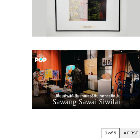
3 of 5
« FIRST