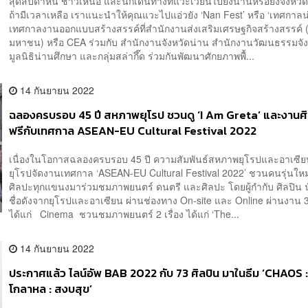
สุดสัปดาห์นี้ ชาวเหนือ และนักเดินทางที่แวะเวียนไปยังน่านหรือยังจังหวัด
ถ้ามีเวลาเหลือ เราแนะนำให้คุณแวะไปแอ่วยัง ‘Nan Fest’ หรือ ‘เทศกาลน
เทศกาลงานออกแบบสร้างสรรค์ที่สำนักงานส่งเสริมเศรษฐกิจสร้างสรรค์ 
มหาชน) หรือ CEA ร่วมกับ สำนักงานจังหวัดน่าน สำนักงานวัฒนธรรมจัง
มูลนิธิน่านศึกษา และกลุ่มสล่ากึ๊ด ร่วมกันพัฒนาศักยภาพพื้...
14 กันยายน 2022
ฉลองครบรอบ 45 ปี สหภาพยุโรป ชวนดู ‘I Am Greta’ และงานศิล
ฟรีกับเทศกาล ASEAN-EU Cultural Festival 2022
เนื่องในโอกาสฉลองครบรอบ 45 ปี ความสัมพันธ์สหภาพยุโรปและอาเซี
ยุโรปจัดงานเทศกาล ‘ASEAN-EU Cultural Festival 2022’ ชวนคนรุ่นใหม
ศิลปะทุกแขนงมาร่วมชมภาพยนตร์ ดนตรี และศิลปะ โดยผู้กำกับ ศิลปิน 
ชื่อดังจากยุโรปและอาเซียน ผ่านช่องทาง On-site และ Online ผ่านงาน 
ได้แก่ Cinema ชวนชมภาพยนตร์ 2 เรื่อง ได้แก่ ‘The...
14 กันยายน 2022
ประกาศแล้ว ไลน์อัพ BAB 2022 กับ 73 ศิลปิน มาในธีม ‘CHAOS
โกลาหล : สงบสุข’