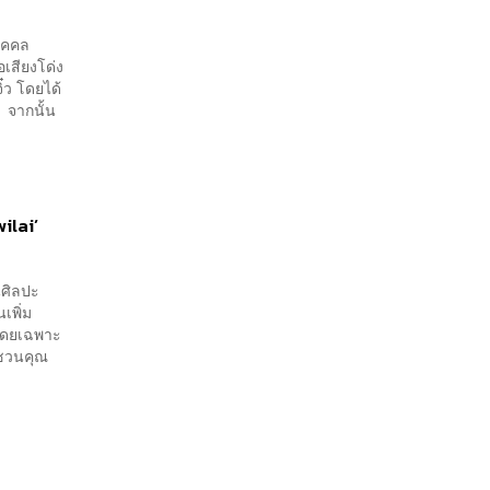
บุคคล
อเสียงโด่ง
๋ว โดยได้
ๆ จากนั้น
ilai’
นศิลปะ
เพิ่ม
 โดยเฉพาะ
กชวนคุณ