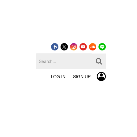
LOG IN
SIGN UP