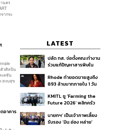
มหานคร
 ART
อกจากจะ
LATEST
t
ปลัด ทส. จ่อตั้งคณะทำงาน
ennale
ร่วมแก้ปัญหาสารพิษใน
มตัวศิลปิน
แม่น้ำข้ามพรมแดนไทย-
ลเคชัน
Rhode ทำยอดขายสูงถึง
เมียนมา เล็งเริ่มถกนัดแรก
ล:สงบสุข
893 ล้านบาทภายใน 1 วัน
ส.ค.นี้
กับซัมเมอร์คอลเล็กชัน
KMITL ชู ‘Farming the
ล่าสุด
Future 2026’ พลิกครัว
โลก สู่เกษตร-อาหารยั่งยืน
ีวิตอาคาร
นายกฯ’ เป็นเจ้าภาพเลี้ยง
ด้วย One Health
รับรอง ‘มิน อ่อง หล่าย’
พร้อมเชิญบิ๊กธุรกิจไทย