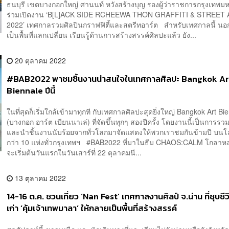
ธนบุรี เขตบางกอกใหญ่ ศานนท์ หวังสร้างบุญ รองผู้ว่าราชการกรุงเทพ
ร่วมเปิดงาน ‘B[L]ACK SIDE RCHEEWA THON GRAFFITI & STREET
2022’ เทศกาลรวมศิลปินกราฟฟิตี้และสตรีทอาร์ต สำหรับเทศกาลนี้ น
เป็นพื้นที่แลกเปลี่ยน เรียนรู้ด้านการสร้างสรรค์ศิลปะแล้ว ยัง...
20 ตุลาคม 2022
#BAB2022 พาชมชิ้นงานน่าสนใจในเทศกาลศิลปะ Bangkok Ar
Biennale ปีนี้
ในที่สุดก็เริ่มใกล้เข้ามาทุกที กับเทศกาลศิลปะสุดยิ่งใหญ่ Bangkok Art Bi
(บางกอก อาร์ต เบียนนาเล่) ที่จัดขึ้นทุกๆ สองปีครั้ง โดยงานนี้เป็นการรว
และนำชิ้นงานนับร้อยจากทั่วโลกมาจัดแสดงให้พวกเราชมกันข้ามปี บนโ
กว่า 10 แห่งทั่วกรุงเทพฯ #BAB2022 ที่มาในธีม CHAOS:CALM โกลาห
จะเริ่มต้นวันแรกในวันเสาร์ที่ 22 ตุลาคมนี...
13 ตุลาคม 2022
14-16 ต.ค. ชวนเที่ยว ‘Nan Fest’ เทศกาลงานศิลป์ จ.น่าน ที่ชุบช
เก่า ‘คุ้มเจ้าเทพมาลา’ ให้กลายเป็นพื้นที่สร้างสรรค์