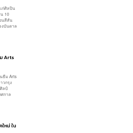
ก่ศิลปิน
บน 10
อนสีสัน
แรงบันดาล
ีม Arts
ในธีม Arts
าวกรุง
ิลป์
เทศกาล
คใหม่ ใน