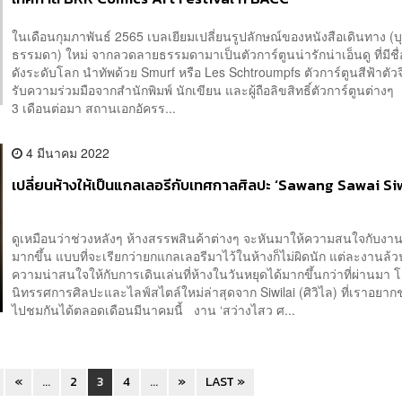
ในเดือนกุมภาพันธ์ 2565 เบลเยียมเปลี่ยนรูปลักษณ์ของหนังสือเดินทาง (
ธรรมดา) ใหม่ จากลวดลายธรรมดามาเป็นตัวการ์ตูนน่ารักน่าเอ็นดู ที่มีชื่
ดังระดับโลก นำทัพด้วย Smurf หรือ Les Schtroumpfs ตัวการ์ตูนสีฟ้าตัวจิ
รับความร่วมมือจากสำนักพิมพ์ นักเขียน และผู้ถือลิขสิทธิ์ตัวการ์ตูนต่าง
3 เดือนต่อมา สถานเอกอัครร...
4 มีนาคม 2022
เปลี่ยนห้างให้เป็นแกลเลอรีกับเทศกาลศิลปะ ‘Sawang Sawai Siw
ดูเหมือนว่าช่วงหลังๆ ห้างสรรพสินค้าต่างๆ จะหันมาให้ความสนใจกับงา
มากขึ้น แบบที่จะเรียกว่ายกแกลเลอรีมาไว้ในห้างก็ไม่ผิดนัก แต่ละงานล้วน
ความน่าสนใจให้กับการเดินเล่นที่ห้างในวันหยุดได้มากขึ้นกว่าที่ผ่านมา
นิทรรศการศิลปะและไลฟ์สไตล์ใหม่ล่าสุดจาก Siwilai (ศิวิไล) ที่เราอยา
ไปชมกันได้ตลอดเดือนมีนาคมนี้ งาน ‘สว่างไสว ศ...
«
...
2
3
4
...
»
LAST »