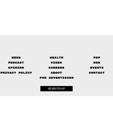
News
Wealth
Pop
Podcast
Video
Now
Opinion
Careers
Events
Privacy Policy
About
Contact
FOR ADVERTISING
MEMBERSHIP