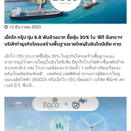
13 ธันวาคม 2023
เอ็กโก กรุ๊ป ทุ่ม 6.8 พันล้านบาท ซื้อหุ้น 30% ใน ‘พีที จันทราฯ’
บริษัททำธุรกิจโครงสร้างพื้นฐานรายใหญ่ในอินโดนีเซีย คาด
ปิดดีลจบในสิ้นปี 66
เอ็กโก กรุ๊ป ประกาศซื้อหุ้น 30% ในธุรกิจโครงสร้างพื้นฐานและ
สาธารณูปโภครายใหญ่ในอินโดนีเซีย มีธุรกิจโรงไฟฟ้าเชื้อเพลิงก๊าซ
ธรรมชาติ 2 แห่ง โรงงานผลิตและบำบัดน้ำ รวมทั้งท่าเทียบเรือและ
คลังเก็บผลิตภัณฑ์เคมี เทพรัตน์ เทพพิทักษ์ กรรมการผู้จัดการใหญ่
บมจ.ผลิตไฟฟ้า (EGCO) หรือเอ็กโก กรุ๊ป เปิดเผยว่า บริษัท ฟีนิกซ์ เพา
เวอร์ บี.วี. ซึ่งเป็...