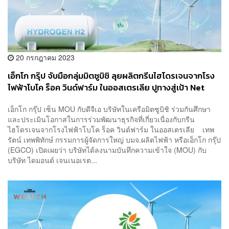
20 กรกฎาคม 2023
เอ็กโก กรุ๊ป จับมือกลุ่มมิตซูบิชิ ลุยผลิตกรีนไฮโดรเจนจากโรง
ไฟฟ้าโบโค ร็อค วินด์ฟาร์ม ในออสเตรเลีย ปูทางสู่เป้า Net
Zero ในปี 2050
เอ็กโก กรุ๊ป เซ็น MOU กับดีจีเอ บริษัทในเครือมิตซูบิชิ ร่วมกันศึกษา
และประเมินโอกาสในการร่วมพัฒนาธุรกิจที่เกี่ยวเนื่องกับกรีน
ไฮโดรเจนจากโรงไฟฟ้าโบโค ร็อค วินด์ฟาร์ม ในออสเตรเลีย เทพ
รัตน์ เทพพิทักษ์ กรรมการผู้จัดการใหญ่ บมจ.ผลิตไฟฟ้า หรือเอ็กโก กรุ๊ป
(EGCO) เปิดเผยว่า บริษัทได้ลงนามบันทึกความเข้าใจ (MOU) กับ
บริษัท ไดมอนด์ เจนเนอเรต...