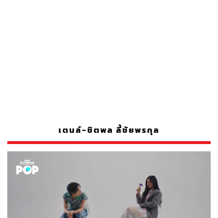
เตนล์-ชิตพล ลี้ชัยพรกุล