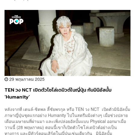
29 พฤษภาคม 2025
TEN วง NCT เปิดตัวโซโล่เดบิวต์ในญี่ปุ่น กับมินิอัลบั้ม
‘Humanity’
หลังจากที่ เตนล์-ชิตพล ลี้ชัยพรกุล หรือ TEN วง NCT เปิดตัวมินิอัลบั้ม
ภาษาญี่ปุ่นชุดแรกอย่าง Humanity ไปในสตรีมมิงต่างๆ เมื่อช่วงปลาย
เดือนเมษายนที่ผ่านมา และเพิ่งปล่อยอัลบั้มแบบ Physical ออกมาเมื่อ
วานนี้ (28 พฤษภาคม) ตอนนี้เขาก็เปิดตัวโซโล่เดบิวต์อย่างเป็น
ทางการ และมีทัวร์คอนเสิร์ตในญี่ปุ่นเช่นเดียวกัน มินิอัลบั้ม