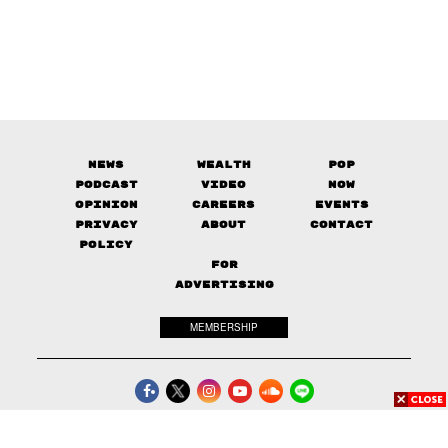
News
Wealth
Pop
Podcast
Video
Now
Opinion
Careers
Events
Privacy
About
Contact
Policy
FOR
ADVERTISING
MEMBERSHIP
© 2017-
2026
The Standard. All rights reserved.