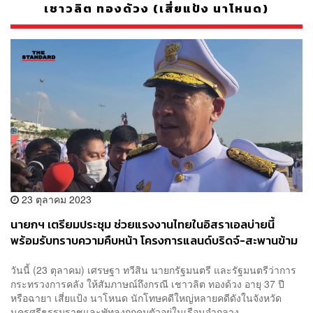
เชาวลิต ทองด้วง (เสี่ยแป้ง นาโหนด)
23 ตุลาคม 2023
นายกฯ เตรียมประชุม ช่วยแรงงานไทยในอิสราเอลบ่ายนี้
พร้อมรับทราบความคืบหน้า โครงการแลนด์บริดจ์-สะพานข้าม
แม่น้ำโก-ลก
วันนี้ (23 ตุลาคม) เศรษฐา ทวีสิน นายกรัฐมนตรี และรัฐมนตรีว่าการ
กระทรวงการคลัง ให้สัมภาษณ์ถึงกรณี เชาวลิต ทองด้วง อายุ 37 ปี
หรือฉายา เสี่ยแป้ง นาโหนด นักโทษคดีใหญ่หลายคดีดังในจังหวัด
นครศรีธรรมราชและพัทลุงถูกคุมตัวอยู่ในเรือนจำกลาง