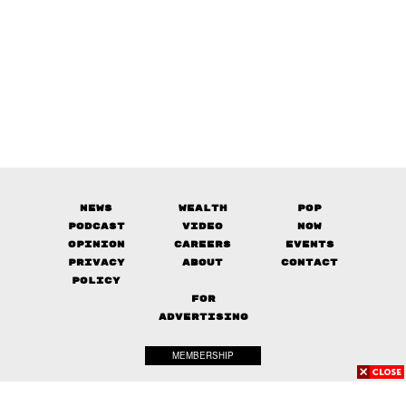
News
Wealth
Pop
Podcast
Video
Now
Opinion
Careers
Events
Privacy
About
Contact
Policy
FOR
ADVERTISING
MEMBERSHIP